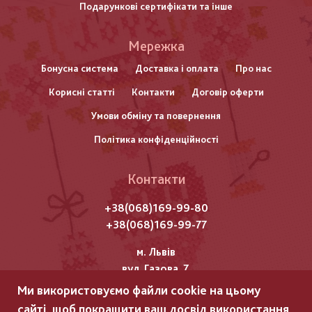
Подарункові сертифікати та інше
Меню
Мережка
нижнього
Бонусна система
Доставка і оплата
Про нас
Корисні статті
Контакти
Договір оферти
колонтитулу
Умови обміну та повернення
Політика конфіденційності
Контакти
+38(068)169-99-80
+38(068)169-99-77
м. Львів
вул. Газова, 7
Ми використовуємо файли cookie на цьому
Всі права захищені "Мережка"
сайті, щоб покращити ваш досвід використання