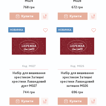
М024
М028
768 грн
672 грн
Купити
Купити
НОВИНКА
НОВИНКА
Код:
М027
Код:
М026
Набір для вишивання
Набір для вишивання
хрестиком Затишні
хрестиком Затишні
хрестики Лавандовий
хрестики Лавандовий
дует М027
затишок М026
744 грн
696 грн
Купити
Купити