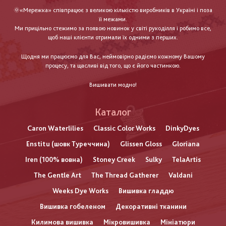
🌞«Мережка» співпрацює з великою кількістю виробників в Україні і поза
її межами.
Ми прицільно стежимо за появою новинок у світі рукоділля і робимо все,
щоб наші клієнти отримали їх одними з перших.
Щодня ми працюємо для Вас, неймовірно радіємо кожному Вашому
процесу, та щасливі від того, що є його частинкою.
Вишивати модно!
Каталог
Caron Waterlilies
Classic Color Works
DinkyDyes
Enstitu (шовк Туреччина)
Glissen Gloss
Gloriana
Iren (100% вовна)
Stoney Creek
Sulky
TelaArtis
The Gentle Art
The Thread Gatherer
Valdani
Weeks Dye Works
Вишивка гладдю
Вишивка гобеленом
Декоративні тканини
Килимова вишивка
Мікровишивка
Мініатюри