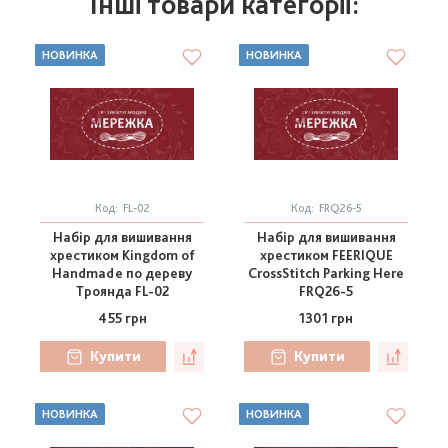
Інші товари категорії:
НОВИНКА
НОВИНКА
Код:
FL-02
Код:
FRQ26-5
Набір для вишивання
Набір для вишивання
хрестиком Kingdom of
хрестиком FEERIQUE
Handmade по дереву
CrossStitch Parking Here
Троянда FL-02
FRQ26-5
455 грн
1301 грн
Купити
Купити
НОВИНКА
НОВИНКА