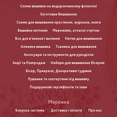
Схеми вишивки на водорозчинному флізеліні
Заготовки Вишиванок
Схеми для вишивання хрестиком, журнали, книги
Вишивка нитками
Мереживо, атласні стрічки
Все для в'язання і валяння
Нитки для вишивання
Алмазна вишивка
Тканина для вишивання
Аксесуари та інструменти для рукоділля
Акції та Розпродаж
Набори для вишивання бісером
Бісер, Прикраси, Декоративні гудзики
Рушники та скатертини під вишивку
Подарункові сертифікати та інше
Меню
Мережка
нижнього
Бонусна система
Доставка і оплата
Про нас