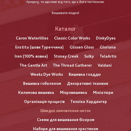
процесу, та щасливі від того, що є його частинкою.
Вишивати модно!
Каталог
Caron Waterlilies
Classic Color Works
DinkyDyes
Enstitu (шовк Туреччина)
Glissen Gloss
Gloriana
Iren (100% вовна)
Stoney Creek
Sulky
TelaArtis
The Gentle Art
The Thread Gatherer
Valdani
Weeks Dye Works
Вишивка гладдю
Вишивка гобеленом
Декоративні тканини
Килимова вишивка
Мікровишивка
Мініатюри
Організація процесів
Техніка Хардангер
Швидке замовлення ниток
Схеми для вишивання бісером
Набори для вишивання хрестиком