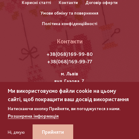
Корисні статті
Контакти
Договір оферти
колонтитулу
Умови обміну та повернення
Політика конфіденційності
Контакти
+38(068)169-99-80
+38(068)169-99-77
м. Львів
вул. Газова, 7
Ми використовуємо файли cookie на цьому
Всі права захищені "Мережка"
сайті, щоб покращити ваш досвід використання
Copyright © 2025
Натискаючи кнопку Прийняти, ви погоджуєтеся з нами.
Розширена інформація
ГЛЯНЕЦЬ
ГЛЯНЕЦЬ
–
–
РОЗРОБКА ІНТЕРНЕТ-МАГАЗИНІВ
РОЗРОБКА ІНТЕРНЕТ-МАГАЗИНІВ
Прийняти
Ні, дякую
+38(068)169-99-80