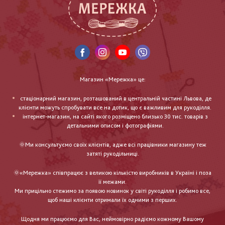
Магазин «Мережка» це:
стаціонарний магазин, розташований в центральній частині Львова, де
клієнти можуть спробувати все на дотик, що є важливим для рукоділля.
інтернет-магазин, на сайті якого розміщено близько 30 тис. товарів з
детальними описом і фотографіями.
🌞Ми консультуємо своїх клієнтів, адже всі працівники магазину теж
затяті рукодільниці.
🌞«Мережка» співпрацює з великою кількістю виробників в Україні і поза
її межами.
Ми прицільно стежимо за появою новинок у світі рукоділля і робимо все,
щоб наші клієнти отримали їх одними з перших.
Щодня ми працюємо для Вас, неймовірно радіємо кожному Вашому