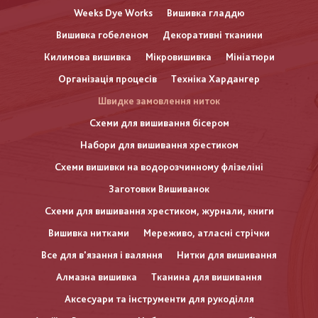
Weeks Dye Works
Вишивка гладдю
Вишивка гобеленом
Декоративні тканини
Килимова вишивка
Мікровишивка
Мініатюри
Організація процесів
Техніка Хардангер
Швидке замовлення ниток
Схеми для вишивання бісером
Набори для вишивання хрестиком
Схеми вишивки на водорозчинному флізеліні
Заготовки Вишиванок
Схеми для вишивання хрестиком, журнали, книги
Вишивка нитками
Мереживо, атласні стрічки
Все для в'язання і валяння
Нитки для вишивання
Алмазна вишивка
Тканина для вишивання
Аксесуари та інструменти для рукоділля