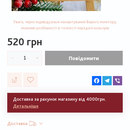
Увага, через індивідуальні налаштування Вашого монітору,
можливі розбіжності в точності передачі кольорів
520 грн
Повідомити
Facebook
Telegram
Vib
Доставка за рахунок магазину від 4000грн.
Детальніше
Доставка