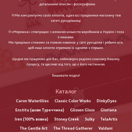
детальними описом і фотографіями.
🌞Ми консультуємо своїх клієнтів, адже всі працівники магазину теж
затяті рукодільниці.
🌞«Мережка» співпрацює з великою кількістю виробників в Україні і поза
її межами.
Ми прицільно стежимо за появою новинок у світі рукоділля і робимо все,
щоб наші клієнти отримали їх одними з перших.
Щодня ми працюємо для Вас, неймовірно радіємо кожному Вашому
процесу, та щасливі від того, що є його частинкою.
Вишивати модно!
Каталог
Caron Waterlilies
Classic Color Works
DinkyDyes
Enstitu (шовк Туреччина)
Glissen Gloss
Gloriana
Iren (100% вовна)
Stoney Creek
Sulky
TelaArtis
The Gentle Art
The Thread Gatherer
Valdani