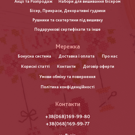
Акції та Розпродаж
Набори для вишивання бісером
Бісер, Прикраси, Декоративні гудзики
Рушники та скатертини під вишивку
Подарункові сертифікати та інше
Меню
Мережка
нижнього
Бонусна система
Доставка і оплата
Про нас
Корисні статті
Контакти
Договір оферти
колонтитулу
Умови обміну та повернення
Політика конфіденційності
Контакти
+38(068)169-99-80
+38(068)169-99-77