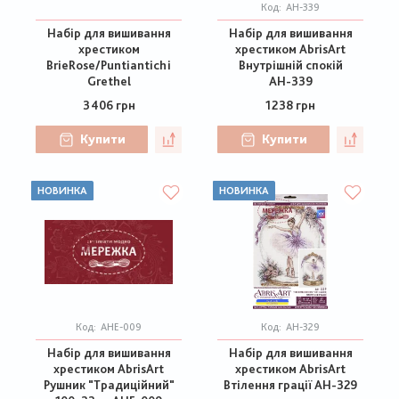
Код:
АН-339
Набір для вишивання
Набір для вишивання
хрестиком
хрестиком AbrisArt
BrieRose/Puntiantichi
Внутрішній спокій
Grethel
АН-339
3406 грн
1238 грн
Купити
Купити
НОВИНКА
НОВИНКА
Код:
AHE-009
Код:
АН-329
Набір для вишивання
Набір для вишивання
хрестиком AbrisArt
хрестиком AbrisArt
Рушник "Традиційний"
Втілення грації АН-329