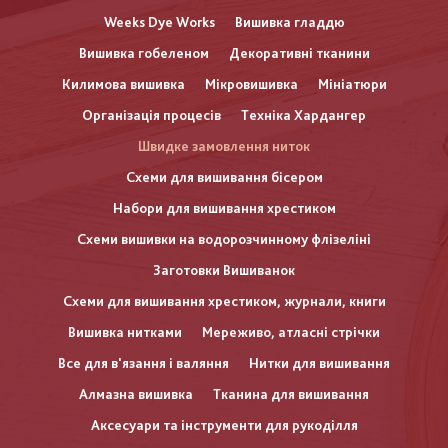
Weeks Dye Works
Вишивка гладдю
Вишивка гобеленом
Декоративні тканини
Килимова вишивка
Мікровишивка
Мініатюри
Організація процесів
Техніка Хардангер
Швидке замовлення ниток
Схеми для вишивання бісером
Набори для вишивання хрестиком
Схеми вишивки на водорозчинному флізеліні
Заготовки Вишиванок
Схеми для вишивання хрестиком, журнали, книги
Вишивка нитками
Мереживо, атласні стрічки
Все для в'язання і валяння
Нитки для вишивання
Алмазна вишивка
Тканина для вишивання
Аксесуари та інструменти для рукоділля