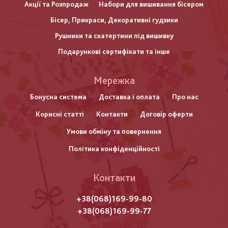
Акції та Розпродаж
Набори для вишивання бісером
Бісер, Прикраси, Декоративні гудзики
Рушники та скатертини під вишивку
Подарункові сертифікати та інше
Меню
Мережка
нижнього
Бонусна система
Доставка і оплата
Про нас
Корисні статті
Контакти
Договір оферти
колонтитулу
Умови обміну та повернення
Політика конфіденційності
Контакти
+38(068)169-99-80
+38(068)169-99-77