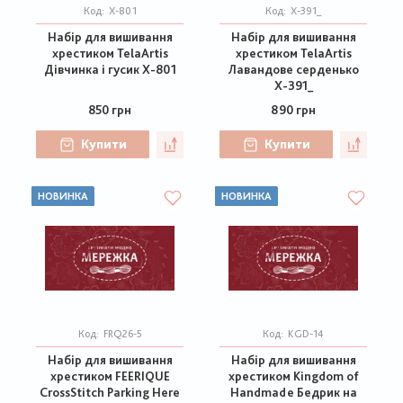
Код:
Х-801
Код:
Х-391_
Набір для вишивання
Набір для вишивання
хрестиком TelaArtis
хрестиком TelaArtis
Дівчинка і гусик Х-801
Лавандове серденько
Х-391_
850 грн
890 грн
Купити
Купити
НОВИНКА
НОВИНКА
Код:
FRQ26-5
Код:
KGD-14
Набір для вишивання
Набір для вишивання
хрестиком FEERIQUE
хрестиком Kingdom of
CrossStitch Parking Here
Handmade Бедрик на