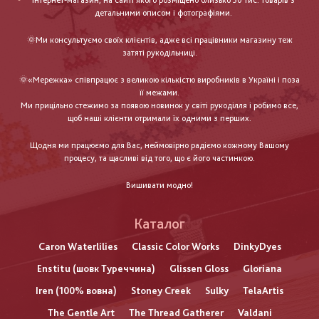
інтернет-магазин, на сайті якого розміщено близько 30 тис. товарів з
детальними описом і фотографіями.
🌞Ми консультуємо своїх клієнтів, адже всі працівники магазину теж
затяті рукодільниці.
🌞«Мережка» співпрацює з великою кількістю виробників в Україні і поза
її межами.
Ми прицільно стежимо за появою новинок у світі рукоділля і робимо все,
щоб наші клієнти отримали їх одними з перших.
Щодня ми працюємо для Вас, неймовірно радіємо кожному Вашому
процесу, та щасливі від того, що є його частинкою.
Вишивати модно!
Каталог
Caron Waterlilies
Classic Color Works
DinkyDyes
Enstitu (шовк Туреччина)
Glissen Gloss
Gloriana
Iren (100% вовна)
Stoney Creek
Sulky
TelaArtis
The Gentle Art
The Thread Gatherer
Valdani