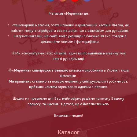
Магазин «Мережка» це:
стаціонарний магазин, розташований в центральній частині Львова, де
клієнти можуть спробувати все на дотик, що є важливим для рукоділля.
інтернет-магазин, на сайті якого розміщено близько 30 тис. товарів з
детальними описом і фотографіями.
🌞Ми консультуємо своїх клієнтів, адже всі працівники магазину теж
затяті рукодільниці.
🌞«Мережка» співпрацює з великою кількістю виробників в Україні і поза
її межами.
Ми прицільно стежимо за появою новинок у світі рукоділля і робимо все,
щоб наші клієнти отримали їх одними з перших.
Щодня ми працюємо для Вас, неймовірно радіємо кожному Вашому
процесу, та щасливі від того, що є його частинкою.
Вишивати модно!
Каталог