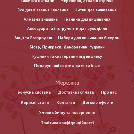
Вишивка нитками
Мереживо, атласні стрічки
Все для в'язання і валяння
Нитки для вишивання
Алмазна вишивка
Тканина для вишивання
Аксесуари та інструменти для рукоділля
Акції та Розпродаж
Набори для вишивання бісером
Бісер, Прикраси, Декоративні гудзики
Рушники та скатертини під вишивку
Подарункові сертифікати та інше
Меню
Мережка
нижнього
Бонусна система
Доставка і оплата
Про нас
Корисні статті
Контакти
Договір оферти
колонтитулу
Умови обміну та повернення
Політика конфіденційності