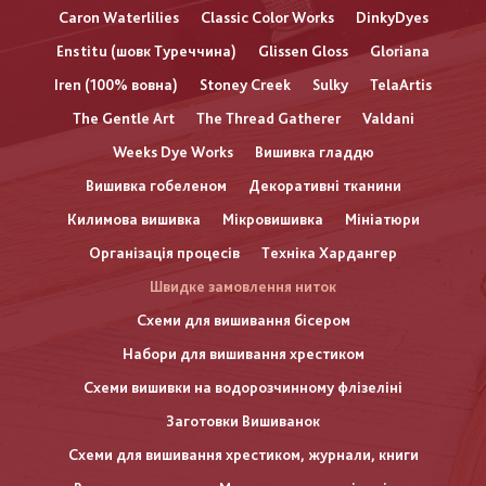
Caron Waterlilies
Classic Color Works
DinkyDyes
Enstitu (шовк Туреччина)
Glissen Gloss
Gloriana
Iren (100% вовна)
Stoney Creek
Sulky
TelaArtis
The Gentle Art
The Thread Gatherer
Valdani
Weeks Dye Works
Вишивка гладдю
Вишивка гобеленом
Декоративні тканини
Килимова вишивка
Мікровишивка
Мініатюри
Організація процесів
Техніка Хардангер
Швидке замовлення ниток
Схеми для вишивання бісером
Набори для вишивання хрестиком
Схеми вишивки на водорозчинному флізеліні
Заготовки Вишиванок
Схеми для вишивання хрестиком, журнали, книги