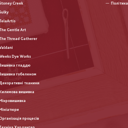
Stoney Creek
Політика
Sulky
TelaArtis
The Gentle Art
The Thread Gatherer
Valdani
Weeks Dye Works
Вишивка гладдю
Вишивка гобеленом
Декоративні тканини
Килимова вишивка
Мікровишивка
Мініатюри
Організація процесів
Техніка Хардангер