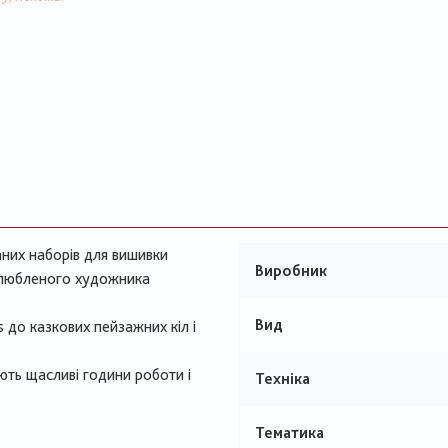
аних наборів для вишивки
Виробник
 улюбленого художника
Вид
s до казкових пейзажних кіл і
ють щасливі години роботи і
Техніка
Тематика