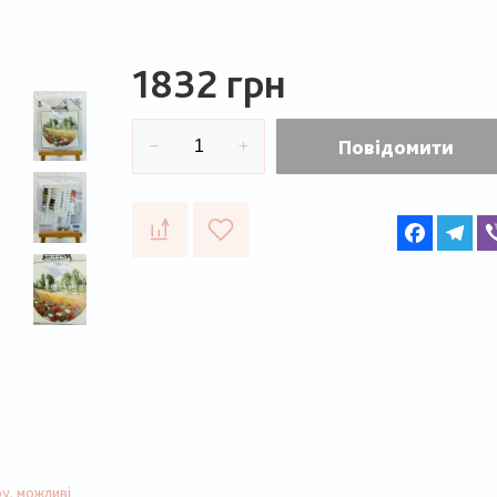
1832 грн
Повідомити
Faceboo
Te
у, можливі