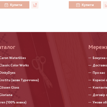
Купити
Купити
аталог
Меню
Мереж
нижньо
Caron Waterlilies
Бонусна 
колонт
Classic Color Works
Доставка
DinkyDyes
Про нас
Enstitu (шовк Туреччина)
Корисні 
Glissen Gloss
Контакт
Gloriana
Договір 
Iren (100% вовна)
Умови об