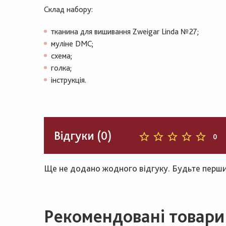
Склад набору:
тканина для вишивання Zweigar Linda №27;
муліне DMC;
схема;
голка;
інструкція.
Відгуки (0)
0
Ще не додано жодного відгуку. Будьте першим
Рекомендовані товари