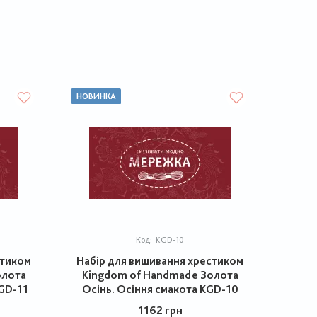
НОВИНКА
Код:
KGD-10
стиком
Набір для вишивання хрестиком
олота
Kingdom of Handmade Золота
KGD-11
Осінь. Осіння смакота KGD-10
1162 грн