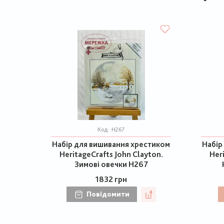
Код:
H267
Набір для вишивання хрестиком
Набір
HeritageCrafts John Clayton.
Her
Зимові овечки H267
1832 грн
Повідомити