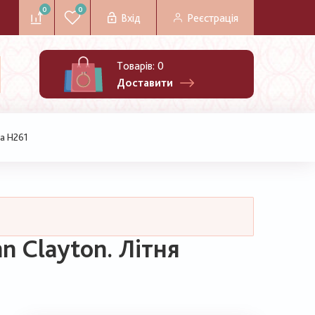
0
0
Вхід
Реєстрація
Товарів:
0
Доставити
на H261
n Clayton. Літня