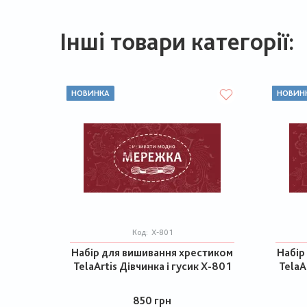
Інші товари категорії:
НОВИНКА
НОВИН
Код:
Х-801
Набір для вишивання хрестиком
Набір
TelaArtis Дівчинка і гусик Х-801
TelaA
850 грн