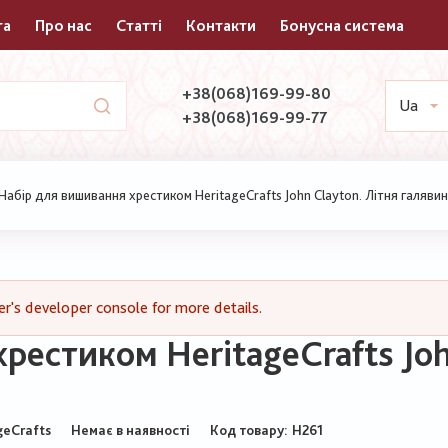
та
Про нас
Статті
Контакти
Бонусна система
+38(068)169-99-80
Ua
+38(068)169-99-77
Набір для вишивання хрестиком HeritageCrafts John Clayton. Літня галяви
's developer console for more details.
рестиком HeritageCrafts Joh
geCrafts
Немає в наявності
Код товару
H261