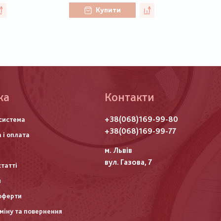
Купити
ка
Контакти
го
+38(068)169-99-80
система
итулу
+38(068)169-99-77
 і оплата
м. Львів
вул. Газова, 7
статті
и
оферти
міну та повернення