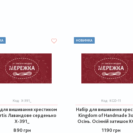
КА
НОВИНКА
Код:
Х-391_
Код:
KGD-11
 для вишивання хрестиком
Набір для вишивання хре
rtis Лавандове серденько
Kingdom of Handmade З
Х-391_
Осінь. Осінній затишок 
890 грн
1190 грн