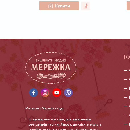
Купити
К
Магазин «Мережка» це:
стаціонарний магазин, розташований в
центральній частині Львова, де клієнти можуть
спробувати все на дотик, що є важливим для