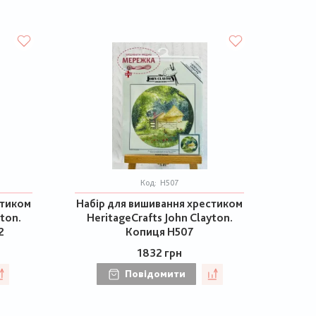
Код:
H507
стиком
Набір для вишивання хрестиком
ton.
HeritageCrafts John Clayton.
2
Копиця H507
1832 грн
Повідомити