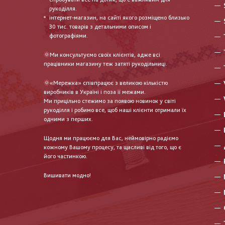
рукоділля.
інтернет-магазин, на сайті якого розміщено близько
30 тис. товарів з детальними описом і
фотографіями.
🌞Ми консультуємо своїх клієнтів, адже всі
працівники магазину теж затяті рукодільниці.
🌞«Мережка» співпрацює з великою кількістю
виробників в Україні і поза її межами.
Ми прицільно стежимо за появою новинок у світі
рукоділля і робимо все, щоб наші клієнти отримали їх
одними з перших.
Щодня ми працюємо для Вас, неймовірно радіємо
кожному Вашому процесу, та щасливі від того, що є
його частинкою.
Вишивати модно!