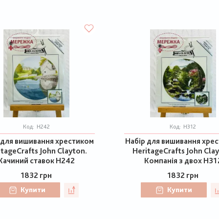
Код:
H242
Код:
H312
 для вишивання хрестиком
Набір для вишивання хре
itageCrafts John Clayton.
HeritageCrafts John Clay
Качиний ставок H242
Компанія з двох H31
1832 грн
1832 грн
Купити
Купити