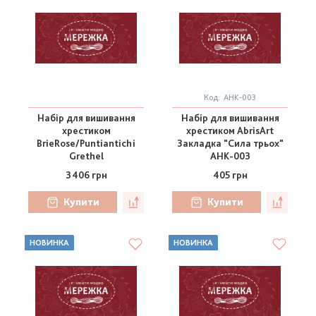
Код:
AHK-003
Набір для вишивання
Набір для вишивання
хрестиком
хрестиком AbrisArt
BrieRose/Puntiantichi
Закладка "Сила трьох"
Grethel
AHK-003
3406 грн
405 грн
Купити
Купити
НОВИНКА
НОВИНКА