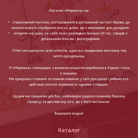
Магазин «Мережка» це:
стаціонарний магазин, розташований в центральній частині Львова, де
клієнти можуть спробувати все на дотик, що є важливим для рукоділля.
інтернет-магазин, на сайті якого розміщено близько 30 тис. товарів з
детальними описом і фотографіями.
🌞Ми консультуємо своїх клієнтів, адже всі працівники магазину теж
затяті рукодільниці.
🌞«Мережка» співпрацює з великою кількістю виробників в Україні і поза
її межами.
Ми прицільно стежимо за появою новинок у світі рукоділля і робимо все,
щоб наші клієнти отримали їх одними з перших.
Щодня ми працюємо для Вас, неймовірно радіємо кожному Вашому
процесу, та щасливі від того, що є його частинкою.
Вишивати модно!
Каталог