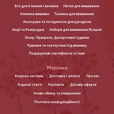
Все для в'язання і валяння
Нитки для вишивання
Алмазна вишивка
Тканина для вишивання
Аксесуари та інструменти для рукоділля
Акції та Розпродаж
Набори для вишивання бісером
Бісер, Прикраси, Декоративні гудзики
Рушники та скатертини під вишивку
Подарункові сертифікати та інше
Меню
Мережка
нижнього
Бонусна система
Доставка і оплата
Про нас
Корисні статті
Контакти
Договір оферти
колонтитулу
Умови обміну та повернення
Політика конфіденційності