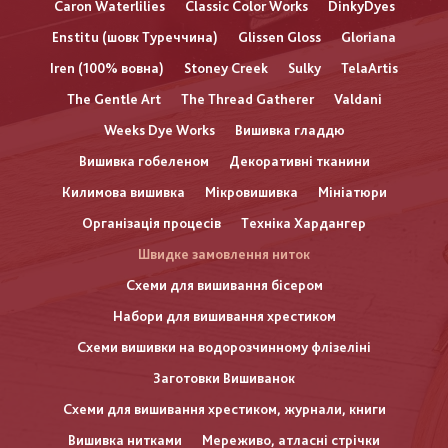
Caron Waterlilies
Classic Color Works
DinkyDyes
Enstitu (шовк Туреччина)
Glissen Gloss
Gloriana
Iren (100% вовна)
Stoney Creek
Sulky
TelaArtis
The Gentle Art
The Thread Gatherer
Valdani
Weeks Dye Works
Вишивка гладдю
Вишивка гобеленом
Декоративні тканини
Килимова вишивка
Мікровишивка
Мініатюри
Організація процесів
Техніка Хардангер
Швидке замовлення ниток
Схеми для вишивання бісером
Набори для вишивання хрестиком
Схеми вишивки на водорозчинному флізеліні
Заготовки Вишиванок
Схеми для вишивання хрестиком, журнали, книги
Вишивка нитками
Мереживо, атласні стрічки