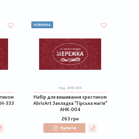
НОВИНКА
Код:
AHK-004
стиком
Набір для вишивання хрестиком
АН-333
AbrisArt Закладка "Гірська магія"
AHK-004
263 грн
Купити