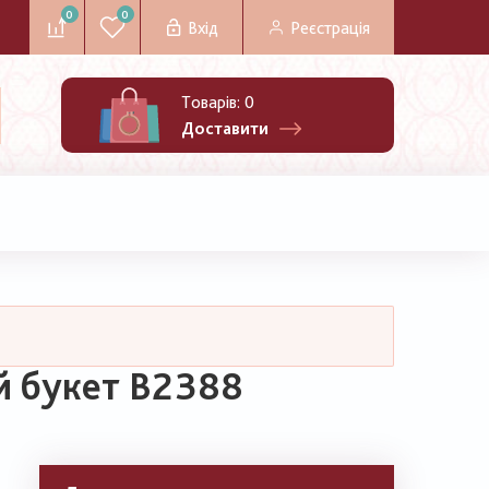
0
0
Вхід
Реєстрація
Товарів:
0
Доставити
й букет В2388