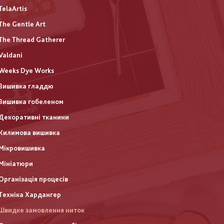
TelaArtis
The Gentle Art
The Thread Gatherer
Valdani
Weeks Dye Works
Вишивка гладдю
Вишивка гобеленом
Декоративні тканини
Килимова вишивка
Мікровишивка
Мініатюри
Організація процесів
Техніка Хардангер
Швидке замовлення ниток