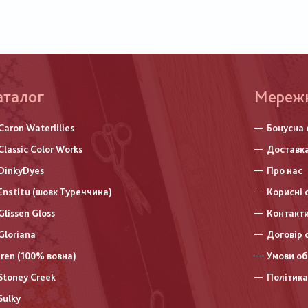
аталог
Меню
Мереж
нижньо
Caron Waterlilies
Бонусна 
колонт
Classic Color Works
Доставка
DinkyDyes
Про нас
Enstitu (шовк Туреччина)
Корисні 
Glissen Gloss
Контакт
Gloriana
Договір 
Iren (100% вовна)
Умови об
Stoney Creek
Політика
Sulky