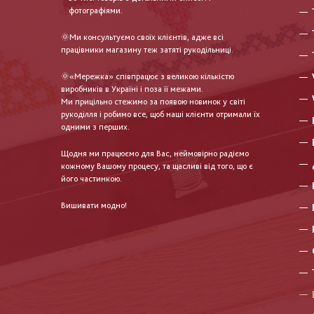
фотографіями.
🌞Ми консультуємо своїх клієнтів, адже всі
працівники магазину теж затяті рукодільниці.
🌞«Мережка» співпрацює з великою кількістю
виробників в Україні і поза її межами.
Ми прицільно стежимо за появою новинок у світі
рукоділля і робимо все, щоб наші клієнти отримали їх
одними з перших.
Щодня ми працюємо для Вас, неймовірно радіємо
кожному Вашому процесу, та щасливі від того, що є
його частинкою.
Вишивати модно!