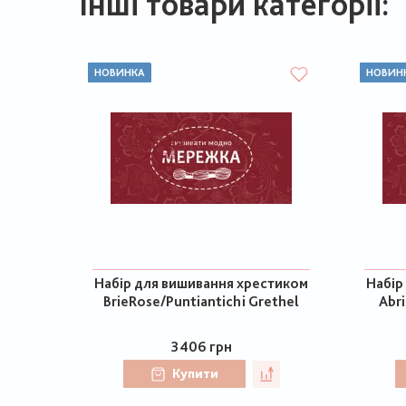
Інші товари категорії:
НОВИНКА
НОВИН
Набір для вишивання хрестиком
Набір
BrieRose/Puntiantichi Grethel
Abr
3406 грн
Купити