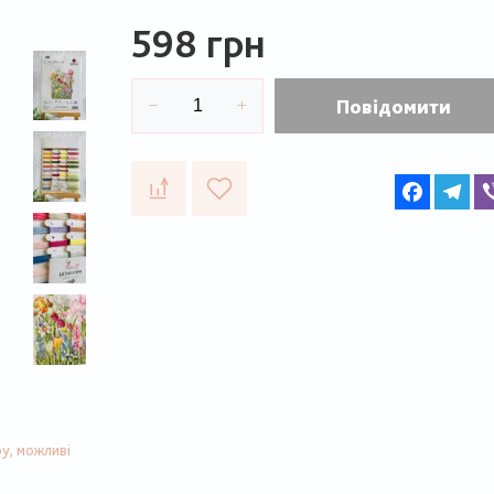
598 грн
Повідомити
Faceboo
Te
у, можливі