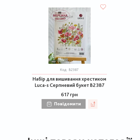
Код:
В2387
Набір для вишивання хрестиком
Luca-s Серпневий букет В2387
617 грн
Повідомити