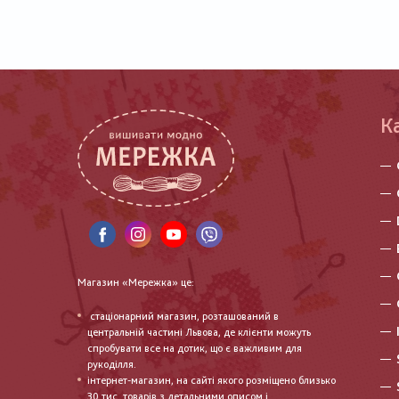
К
Магазин «Мережка» це:
стаціонарний магазин, розташований в
центральній частині Львова, де клієнти можуть
спробувати все на дотик, що є важливим для
рукоділля.
інтернет-магазин, на сайті якого розміщено близько
30 тис. товарів з детальними описом і