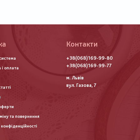
ка
Контакти
го
+38(068)169-99-80
система
итулу
+38(068)169-99-77
 і оплата
м. Львів
вул. Газова, 7
статті
и
оферти
міну та повернення
 конфіденційності