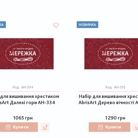
КА
НОВИНКА
Код:
АН-334
Код:
АН-333
 для вишивання хрестиком
Набір для вишивання хре
isArt Далекі гори АН-334
AbrisArt Дерево вічності 
1065 грн
1290 грн
Купити
Купити