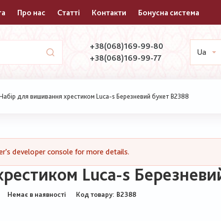
та
Про нас
Статті
Контакти
Бонусна система
+38(068)169-99-80
Ua
+38(068)169-99-77
Набір для вишивання хрестиком Luca-s Березневий букет В2388
's developer console for more details.
хрестиком Luca-s Березневи
Немає в наявності
Код товару
В2388