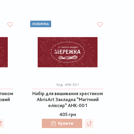
НОВИНКА
Код:
AHK-001
стиком
Набір для вишивання хрестиком
ковий
AbrisArt Закладка "Магічний
еліксир" AHK-001
405 грн
Купити