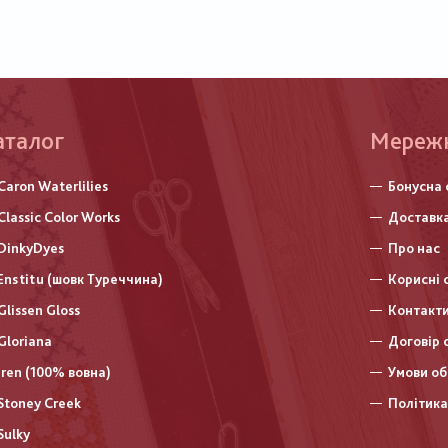
аталог
Меню
Мереж
нижньо
Caron Waterlilies
Бонусна 
колонт
Classic Color Works
Доставка
DinkyDyes
Про нас
Enstitu (шовк Туреччина)
Корисні 
Glissen Gloss
Контакт
Gloriana
Договір 
Iren (100% вовна)
Умови об
Stoney Creek
Політика
Sulky