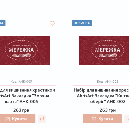
КА
НОВИНКА
Код:
AHK-005
Код:
AHK-002
 для вишивання хрестиком
Набір для вишивання хре
risArt Закладка "Зоряна
AbrisArt Закладка "Квіт
варта" AHK-005
оберіг" AHK-002
263 грн
263 грн
Купити
Купити