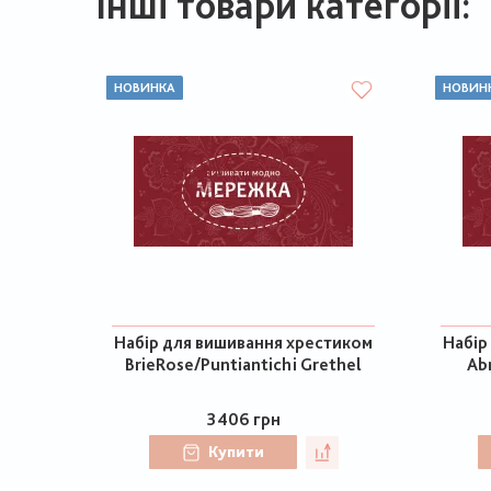
Інші товари категорії:
НОВИНКА
НОВИН
Набір для вишивання хрестиком
Набір
BrieRose/Puntiantichi Grethel
Ab
3406 грн
Купити