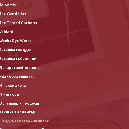
TelaArtis
The Gentle Art
The Thread Gatherer
Valdani
Weeks Dye Works
Вишивка гладдю
Вишивка гобеленом
Декоративні тканини
Килимова вишивка
Мікровишивка
Мініатюри
Організація процесів
Техніка Хардангер
Швидке замовлення ниток