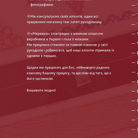
фотографіями.
🌞Ми консультуємо своїх клієнтів, адже всі
працівники магазину теж затяті рукодільниці.
🌞«Мережка» співпрацює з великою кількістю
виробників в Україні і поза її межами.
Ми прицільно стежимо за появою новинок у світі
рукоділля і робимо все, щоб наші клієнти отримали їх
одними з перших.
Щодня ми працюємо для Вас, неймовірно радіємо
кожному Вашому процесу, та щасливі від того, що є
його частинкою.
Вишивати модно!