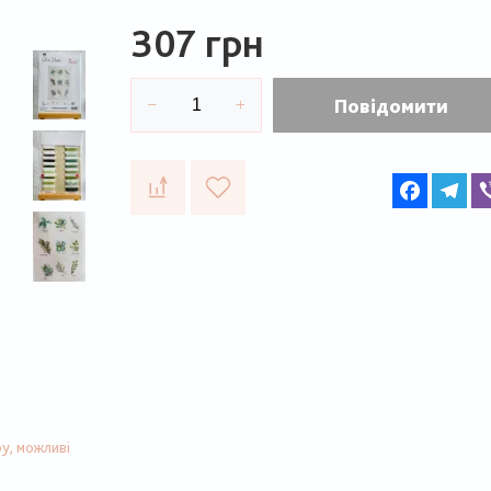
307 грн
Повідомити
Faceboo
Te
у, можливі