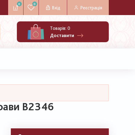
0
0
Вхід
Реєстрація
Товарів:
0
Доставити
трави В2346