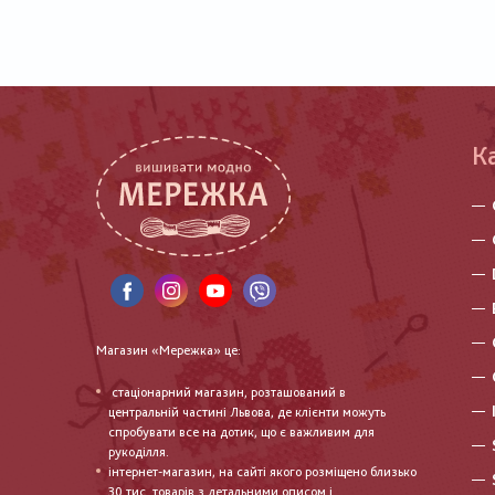
К
Магазин «Мережка» це:
стаціонарний магазин, розташований в
центральній частині Львова, де клієнти можуть
спробувати все на дотик, що є важливим для
рукоділля.
інтернет-магазин, на сайті якого розміщено близько
30 тис. товарів з детальними описом і