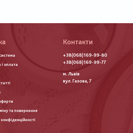
ка
Контакти
го
+38(068)169-99-80
система
итулу
+38(068)169-99-77
 і оплата
м. Львів
вул. Газова, 7
статті
и
оферти
міну та повернення
 конфіденційності