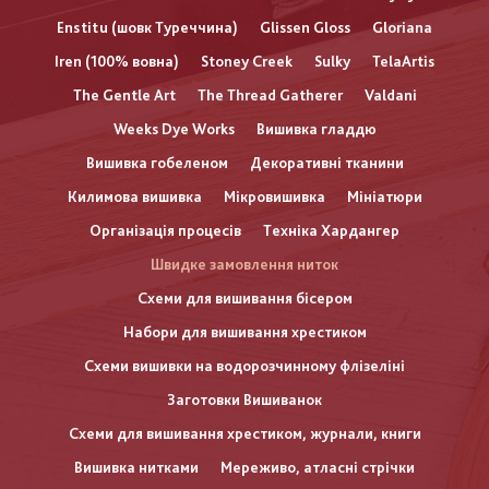
Enstitu (шовк Туреччина)
Glissen Gloss
Gloriana
Iren (100% вовна)
Stoney Creek
Sulky
TelaArtis
The Gentle Art
The Thread Gatherer
Valdani
Weeks Dye Works
Вишивка гладдю
Вишивка гобеленом
Декоративні тканини
Килимова вишивка
Мікровишивка
Мініатюри
Організація процесів
Техніка Хардангер
Швидке замовлення ниток
Схеми для вишивання бісером
Набори для вишивання хрестиком
Схеми вишивки на водорозчинному флізеліні
Заготовки Вишиванок
Схеми для вишивання хрестиком, журнали, книги
Вишивка нитками
Мереживо, атласні стрічки