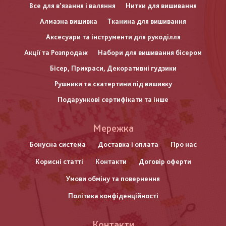
Все для в'язання і валяння
Нитки для вишивання
Алмазна вишивка
Тканина для вишивання
Аксесуари та інструменти для рукоділля
Акції та Розпродаж
Набори для вишивання бісером
Бісер, Прикраси, Декоративні гудзики
Рушники та скатертини під вишивку
Подарункові сертифікати та інше
Меню
Мережка
нижнього
Бонусна система
Доставка і оплата
Про нас
Корисні статті
Контакти
Договір оферти
колонтитулу
Умови обміну та повернення
Політика конфіденційності
Контакти