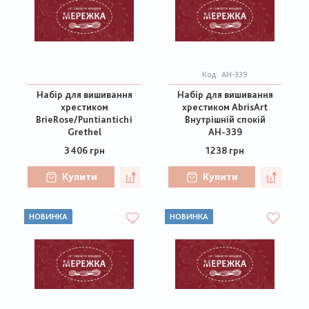
Код:
АН-339
Набір для вишивання
Набір для вишивання
хрестиком
хрестиком AbrisArt
BrieRose/Puntiantichi
Внутрішній спокій
Grethel
АН-339
3406 грн
1238 грн
Купити
Купити
НОВИНКА
НОВИНКА