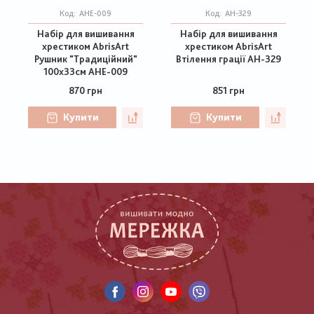
Код:
AHE-009
Код:
АН-329
Набір для вишивання
Набір для вишивання
хрестиком AbrisArt
хрестиком AbrisArt
Рушник "Традиційний"
Втілення грації АН-329
100х33см AHE-009
870 грн
851 грн
Купити
Купити