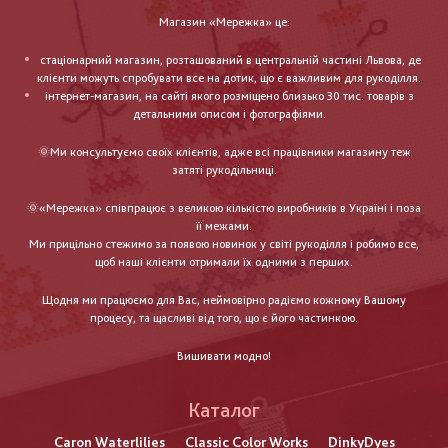
Магазин «Мережка» це:
стаціонарний магазин, розташований в центральній частині Львова, де
клієнти можуть спробувати все на дотик, що є важливим для рукоділля.
інтернет-магазин, на сайті якого розміщено близько 30 тис. товарів з
детальними описом і фотографіями.
🌞Ми консультуємо своїх клієнтів, адже всі працівники магазину теж
затяті рукодільниці.
🌞«Мережка» співпрацює з великою кількістю виробників в Україні і поза
її межами.
Ми прицільно стежимо за появою новинок у світі рукоділля і робимо все,
щоб наші клієнти отримали їх одними з перших.
Щодня ми працюємо для Вас, неймовірно радіємо кожному Вашому
процесу, та щасливі від того, що є його частинкою.
Вишивати модно!
Каталог
Caron Waterlilies
Classic Color Works
DinkyDyes