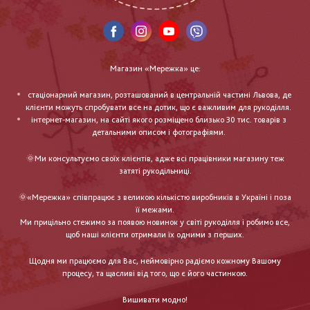
Магазин «Мережка» це:
стаціонарний магазин, розташований в центральній частині Львова, де
клієнти можуть спробувати все на дотик, що є важливим для рукоділля.
інтернет-магазин, на сайті якого розміщено близько 30 тис. товарів з
детальними описом і фотографіями.
🌞Ми консультуємо своїх клієнтів, адже всі працівники магазину теж
затяті рукодільниці.
🌞«Мережка» співпрацює з великою кількістю виробників в Україні і поза
її межами.
Ми прицільно стежимо за появою новинок у світі рукоділля і робимо все,
щоб наші клієнти отримали їх одними з перших.
Щодня ми працюємо для Вас, неймовірно радіємо кожному Вашому
процесу, та щасливі від того, що є його частинкою.
Вишивати модно!