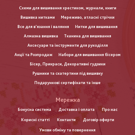
Схеми для вишивання хрестиком, журнали, книги
Вишивка нитками
Мереживо, атласні стрічки
Все для в'язання і валяння
Нитки для вишивання
Алмазна вишивка
Тканина для вишивання
Аксесуари та інструменти для рукоділля
Акції та Розпродаж
Набори для вишивання бісером
Бісер, Прикраси, Декоративні гудзики
Рушники та скатертини під вишивку
Подарункові сертифікати та інше
Меню
Мережка
нижнього
Бонусна система
Доставка і оплата
Про нас
Корисні статті
Контакти
Договір оферти
колонтитулу
Умови обміну та повернення