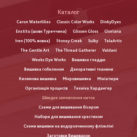
Каталог
Caron Waterlilies
Classic Color Works
DinkyDyes
Enstitu (шовк Туреччина)
Glissen Gloss
Gloriana
Iren (100% вовна)
Stoney Creek
Sulky
TelaArtis
The Gentle Art
The Thread Gatherer
Valdani
Weeks Dye Works
Вишивка гладдю
Вишивка гобеленом
Декоративні тканини
Килимова вишивка
Мікровишивка
Мініатюри
Організація процесів
Техніка Хардангер
Швидке замовлення ниток
Схеми для вишивання бісером
Набори для вишивання хрестиком
Схеми вишивки на водорозчинному флізеліні
Заготовки Вишиванок