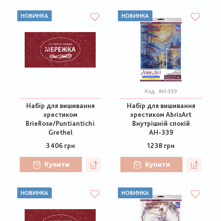
НОВИНКА
НОВИНКА
Код:
АН-339
Набір для вишивання
Набір для вишивання
хрестиком
хрестиком AbrisArt
BrieRose/Puntiantichi
Внутрішній спокій
Grethel
АН-339
3406 грн
1238 грн
Купити
Купити
НОВИНКА
НОВИНКА