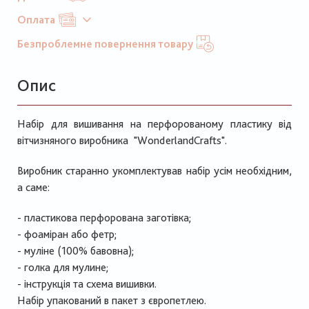
Оплата
Безпроблемне повернення товару
Опис
Набір для вишивання на перфорованому пластику від
вітчизняного виробника "WonderlandCrafts".
Виробник старанно укомплектував набір усім необхідним,
а саме:
- пластикова перфорована заготiвка;
- фоаміран або фетр;
- муліне (100% бавовна);
- голка для мулине;
- інструкція та схема вишивки.
Набір упакований в пакет з європетлею.