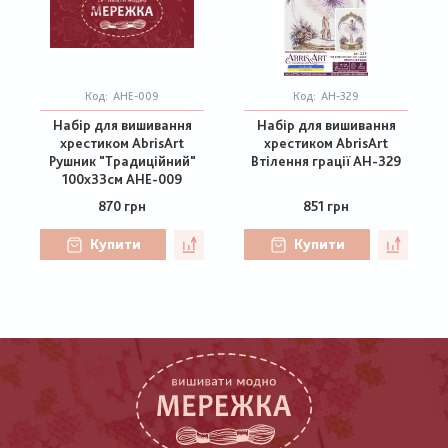
Код:
AHE-009
Код:
АН-329
Набір для вишивання
Набір для вишивання
хрестиком AbrisArt
хрестиком AbrisArt
Рушник "Традиційний"
Втілення грації АН-329
100х33см AHE-009
870 грн
851 грн
Купити
Купити