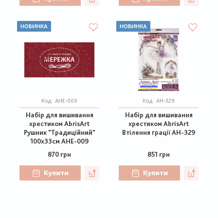
НОВИНКА
НОВИНКА
Код:
AHE-009
Код:
АН-329
Набір для вишивання
Набір для вишивання
хрестиком AbrisArt
хрестиком AbrisArt
Рушник "Традиційний"
Втілення грації АН-329
100х33см AHE-009
870 грн
851 грн
Купити
Купити