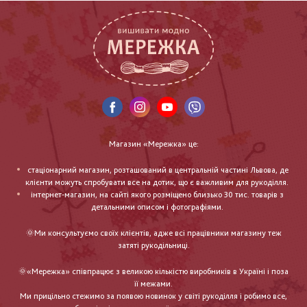
Магазин «Мережка» це:
стаціонарний магазин, розташований в центральній частині Львова, де
клієнти можуть спробувати все на дотик, що є важливим для рукоділля.
інтернет-магазин, на сайті якого розміщено близько 30 тис. товарів з
детальними описом і фотографіями.
🌞Ми консультуємо своїх клієнтів, адже всі працівники магазину теж
затяті рукодільниці.
🌞«Мережка» співпрацює з великою кількістю виробників в Україні і поза
її межами.
Ми прицільно стежимо за появою новинок у світі рукоділля і робимо все,