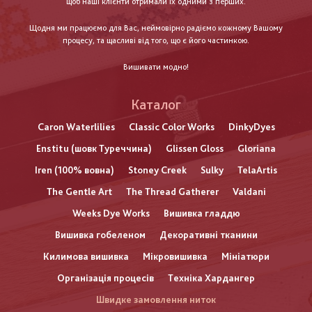
щоб наші клієнти отримали їх одними з перших.
Щодня ми працюємо для Вас, неймовірно радіємо кожному Вашому
процесу, та щасливі від того, що є його частинкою.
Вишивати модно!
Каталог
Caron Waterlilies
Classic Color Works
DinkyDyes
Enstitu (шовк Туреччина)
Glissen Gloss
Gloriana
Iren (100% вовна)
Stoney Creek
Sulky
TelaArtis
The Gentle Art
The Thread Gatherer
Valdani
Weeks Dye Works
Вишивка гладдю
Вишивка гобеленом
Декоративні тканини
Килимова вишивка
Мікровишивка
Мініатюри
Організація процесів
Техніка Хардангер
Швидке замовлення ниток