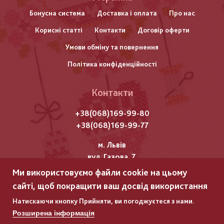
нижнього
Бонусна система
Доставка і оплата
Про нас
Корисні статті
Контакти
Договір оферти
колонтитулу
Умови обміну та повернення
Політика конфіденційності
Контакти
+38(068)169-99-80
+38(068)169-99-77
м. Львів
вул. Газова, 7
Ми використовуємо файли cookie на цьому
Всі права захищені "Мережка"
сайті, щоб покращити ваш досвід використання
Copyright © 2025
Натискаючи кнопку Прийняти, ви погоджуєтеся з нами.
Розширена інформація