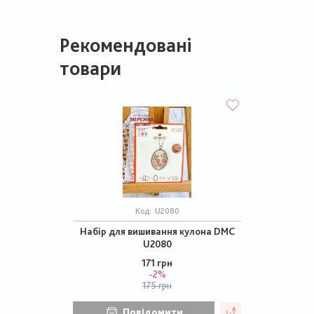
Рекомендовані
товари
Код:
U2080
Набір для вишивання кулона DMC
U2080
171 грн
-2%
175 грн
Повідомити