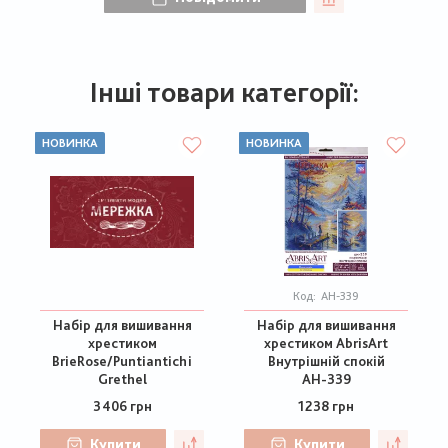
Інші товари категорії:
НОВИНКА
НОВИНКА
Код:
АН-339
Набір для вишивання
Набір для вишивання
хрестиком
хрестиком AbrisArt
BrieRose/Puntiantichi
Внутрішній спокій
Grethel
АН-339
3406 грн
1238 грн
Купити
Купити