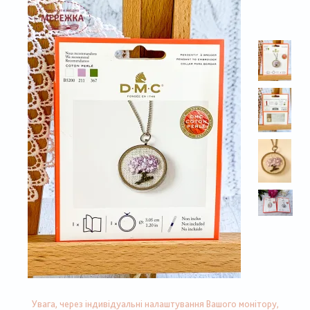
Увага, через індивідуальні налаштування Вашого монітору,