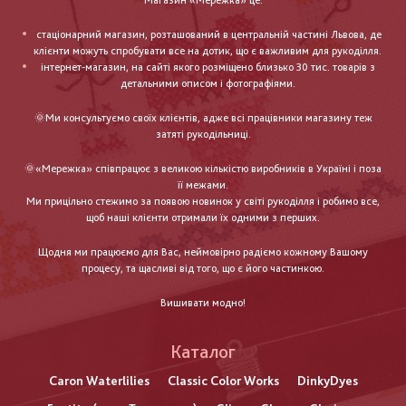
Магазин «Мережка» це:
стаціонарний магазин, розташований в центральній частині Львова, де
клієнти можуть спробувати все на дотик, що є важливим для рукоділля.
інтернет-магазин, на сайті якого розміщено близько 30 тис. товарів з
детальними описом і фотографіями.
🌞Ми консультуємо своїх клієнтів, адже всі працівники магазину теж
затяті рукодільниці.
🌞«Мережка» співпрацює з великою кількістю виробників в Україні і поза
її межами.
Ми прицільно стежимо за появою новинок у світі рукоділля і робимо все,
щоб наші клієнти отримали їх одними з перших.
Щодня ми працюємо для Вас, неймовірно радіємо кожному Вашому
процесу, та щасливі від того, що є його частинкою.
Вишивати модно!
Каталог
Caron Waterlilies
Classic Color Works
DinkyDyes