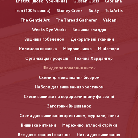
Enstitu (шовк Туреччина)
Glissen Gloss
Gloriana
Iren (100% вовна)
Stoney Creek
Sulky
TelaArtis
The Gentle Art
The Thread Gatherer
Valdani
Weeks Dye Works
Вишивка гладдю
Вишивка гобеленом
Декоративні тканини
Килимова вишивка
Мікровишивка
Мініатюри
Організація процесів
Техніка Хардангер
Швидке замовлення ниток
Схеми для вишивання бісером
Набори для вишивання хрестиком
Схеми вишивки на водорозчинному флізеліні
Заготовки Вишиванок
Схеми для вишивання хрестиком, журнали, книги
Вишивка нитками
Мереживо, атласні стрічки
Все для в'язання і валяння
Нитки для вишивання