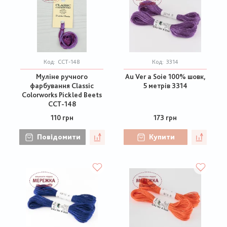
Код:
CCT-148
Код:
3314
Муліне ручного
Au Ver a Soie 100% шовк,
фарбування Classic
5 метрів 3314
Colorworks Pickled Beets
CCT-148
110 грн
173 грн
Повідомити
Купити