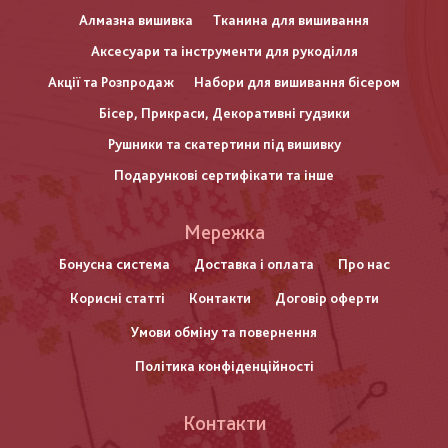
Алмазна вишивка
Тканина для вишивання
Аксесуари та інструменти для рукоділля
Акції та Розпродаж
Набори для вишивання бісером
Бісер, Прикраси, Декоративні гудзики
Рушники та скатертини під вишивку
Подарункові сертифікати та інше
Меню
Мережка
нижнього
Бонусна система
Доставка і оплата
Про нас
Корисні статті
Контакти
Договір оферти
колонтитулу
Умови обміну та повернення
Політика конфіденційності
Контакти