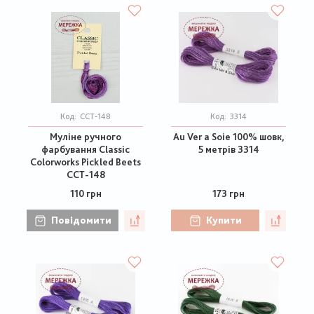
Код:
CCT-148
Код:
3314
Муліне ручного
Au Ver a Soie 100% шовк,
фарбування Classic
5 метрів 3314
Colorworks Pickled Beets
CCT-148
110 грн
173 грн
Повідомити
Купити