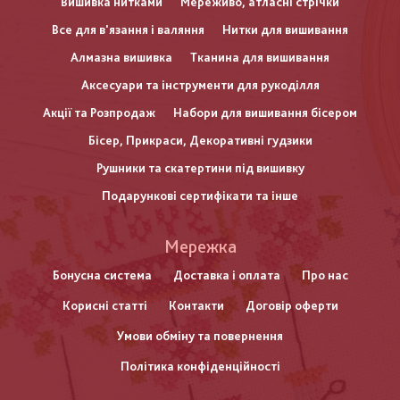
Вишивка нитками
Мереживо, атласні стрічки
Все для в'язання і валяння
Нитки для вишивання
Алмазна вишивка
Тканина для вишивання
Аксесуари та інструменти для рукоділля
Акції та Розпродаж
Набори для вишивання бісером
Бісер, Прикраси, Декоративні гудзики
Рушники та скатертини під вишивку
Подарункові сертифікати та інше
Меню
Мережка
нижнього
Бонусна система
Доставка і оплата
Про нас
Корисні статті
Контакти
Договір оферти
колонтитулу
Умови обміну та повернення
Політика конфіденційності