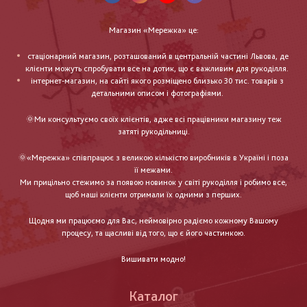
Магазин «Мережка» це:
стаціонарний магазин, розташований в центральній частині Львова, де
клієнти можуть спробувати все на дотик, що є важливим для рукоділля.
інтернет-магазин, на сайті якого розміщено близько 30 тис. товарів з
детальними описом і фотографіями.
🌞Ми консультуємо своїх клієнтів, адже всі працівники магазину теж
затяті рукодільниці.
🌞«Мережка» співпрацює з великою кількістю виробників в Україні і поза
її межами.
Ми прицільно стежимо за появою новинок у світі рукоділля і робимо все,
щоб наші клієнти отримали їх одними з перших.
Щодня ми працюємо для Вас, неймовірно радіємо кожному Вашому
процесу, та щасливі від того, що є його частинкою.
Вишивати модно!
Каталог