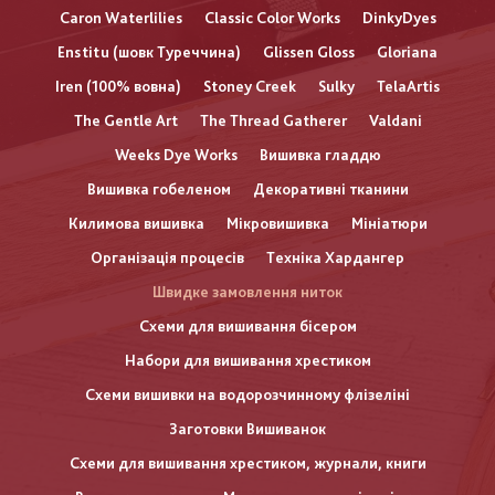
Caron Waterlilies
Classic Color Works
DinkyDyes
Enstitu (шовк Туреччина)
Glissen Gloss
Gloriana
Iren (100% вовна)
Stoney Creek
Sulky
TelaArtis
The Gentle Art
The Thread Gatherer
Valdani
Weeks Dye Works
Вишивка гладдю
Вишивка гобеленом
Декоративні тканини
Килимова вишивка
Мікровишивка
Мініатюри
Організація процесів
Техніка Хардангер
Швидке замовлення ниток
Схеми для вишивання бісером
Набори для вишивання хрестиком
Схеми вишивки на водорозчинному флізеліні
Заготовки Вишиванок
Схеми для вишивання хрестиком, журнали, книги