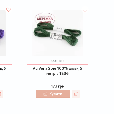
Код:
1836
к, 5
Au Ver a Soie 100% шовк, 5
метрів 1836
173 грн
Купити