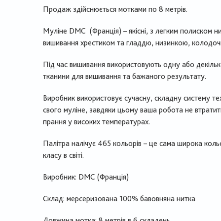
Продаж здійснюється мотками по 8 метрів.
Муліне
DMC
(Франція) – якісні, з легким полиском 
вишивання хрестиком та гладдю, низинкою, колодочк
Під час вишивання використовують одну або декілька
тканини для вишивання та бажаного результату.
Виробник використовує сучасну, складну систему т
свого муліне, завдяки цьому ваша робота не втратить 
прання у високих температурах.
Палітра налічує 465 кольорів – це сама широка коль
класу в світі.
Виробник:
DMC
(Франція)
Склад: мерсеризована 100% бавовняна нитка
Довжина мотка: 8 метрів в 6 складень