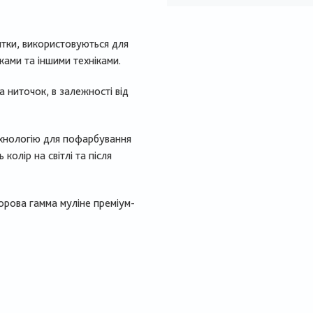
нитки, використовуються для
ами та іншими техніками.
 ниточок, в залежності від
ехнологію для пофарбування
колір на світлі та після
орова гамма муліне преміум-