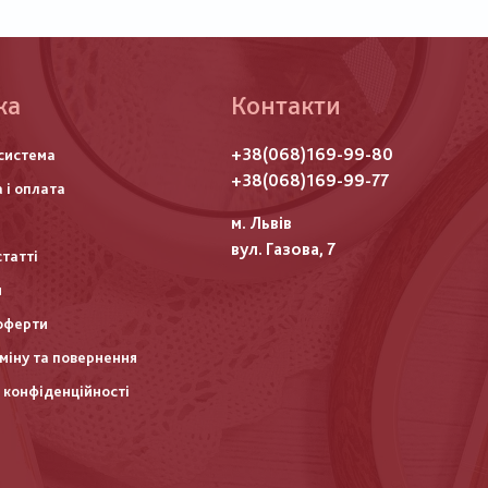
ка
Контакти
го
+38(068)169-99-80
система
итулу
+38(068)169-99-77
 і оплата
м. Львів
вул. Газова, 7
статті
и
оферти
міну та повернення
 конфіденційності