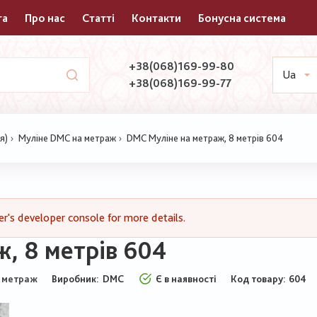
та
Про нас
Статті
Контакти
Бонусна система
+38(068)169-99-80
Ua
+38(068)169-99-77
я)
Муліне DMC на метраж
DMC Муліне на метраж, 8 метрів 604
's developer console for more details.
, 8 метрів 604
Виробник:
DMC
Є в наявності
Код товару
604
 метраж