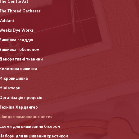
The Gentle Art
The Thread Gatherer
Valdani
Weeks Dye Works
Вишивка гладдю
Вишивка гобеленом
Декоративні тканини
Килимова вишивка
Мікровишивка
Мініатюри
Організація процесів
Техніка Хардангер
Швидке замовлення ниток
Схеми для вишивання бісером
Набори для вишивання хрестиком