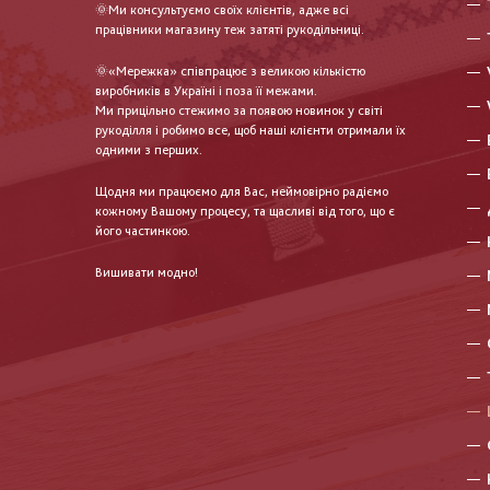
🌞Ми консультуємо своїх клієнтів, адже всі
працівники магазину теж затяті рукодільниці.
🌞«Мережка» співпрацює з великою кількістю
виробників в Україні і поза її межами.
Ми прицільно стежимо за появою новинок у світі
рукоділля і робимо все, щоб наші клієнти отримали їх
одними з перших.
Щодня ми працюємо для Вас, неймовірно радіємо
кожному Вашому процесу, та щасливі від того, що є
його частинкою.
Вишивати модно!