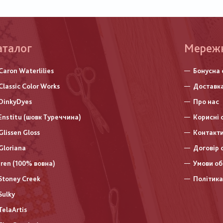
аталог
Меню
Мереж
нижньо
Caron Waterlilies
Бонусна 
колонт
Classic Color Works
Доставка
DinkyDyes
Про нас
Enstitu (шовк Туреччина)
Корисні 
Glissen Gloss
Контакт
Gloriana
Договір 
Iren (100% вовна)
Умови об
Stoney Creek
Політика
Sulky
TelaArtis