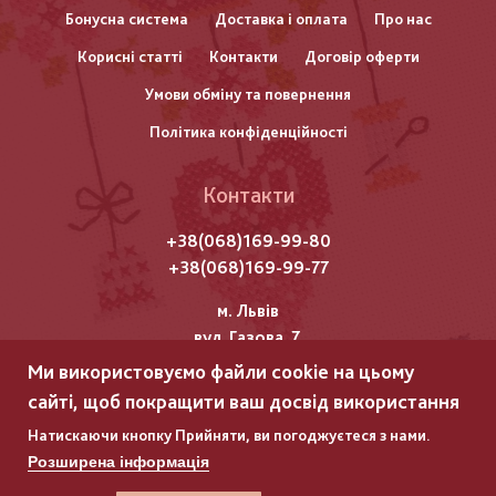
нижнього
Бонусна система
Доставка і оплата
Про нас
Корисні статті
Контакти
Договір оферти
колонтитулу
Умови обміну та повернення
Політика конфіденційності
Контакти
+38(068)169-99-80
+38(068)169-99-77
м. Львів
вул. Газова, 7
Ми використовуємо файли cookie на цьому
Всі права захищені "Мережка"
сайті, щоб покращити ваш досвід використання
Copyright © 2025
Натискаючи кнопку Прийняти, ви погоджуєтеся з нами.
Розширена інформація