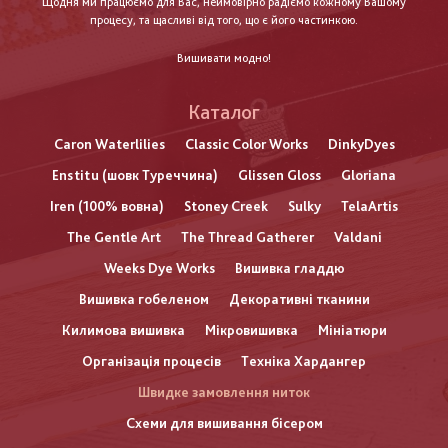
Щодня ми працюємо для Вас, неймовірно радіємо кожному Вашому
процесу, та щасливі від того, що є його частинкою.
Вишивати модно!
Каталог
Caron Waterlilies
Classic Color Works
DinkyDyes
Enstitu (шовк Туреччина)
Glissen Gloss
Gloriana
Iren (100% вовна)
Stoney Creek
Sulky
TelaArtis
The Gentle Art
The Thread Gatherer
Valdani
Weeks Dye Works
Вишивка гладдю
Вишивка гобеленом
Декоративні тканини
Килимова вишивка
Мікровишивка
Мініатюри
Організація процесів
Техніка Хардангер
Швидке замовлення ниток
Схеми для вишивання бісером