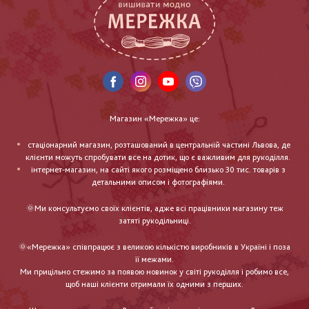
Магазин «Мережка» це:
стаціонарний магазин, розташований в центральній частині Львова, де
клієнти можуть спробувати все на дотик, що є важливим для рукоділля.
інтернет-магазин, на сайті якого розміщено близько 30 тис. товарів з
детальними описом і фотографіями.
🌞Ми консультуємо своїх клієнтів, адже всі працівники магазину теж
затяті рукодільниці.
🌞«Мережка» співпрацює з великою кількістю виробників в Україні і поза
її межами.
Ми прицільно стежимо за появою новинок у світі рукоділля і робимо все,
щоб наші клієнти отримали їх одними з перших.