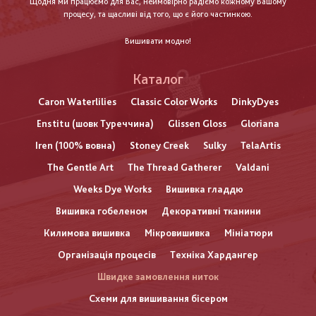
Щодня ми працюємо для Вас, неймовірно радіємо кожному Вашому
процесу, та щасливі від того, що є його частинкою.
Вишивати модно!
Каталог
Caron Waterlilies
Classic Color Works
DinkyDyes
Enstitu (шовк Туреччина)
Glissen Gloss
Gloriana
Iren (100% вовна)
Stoney Creek
Sulky
TelaArtis
The Gentle Art
The Thread Gatherer
Valdani
Weeks Dye Works
Вишивка гладдю
Вишивка гобеленом
Декоративні тканини
Килимова вишивка
Мікровишивка
Мініатюри
Організація процесів
Техніка Хардангер
Швидке замовлення ниток
Схеми для вишивання бісером