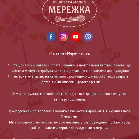
Магазин «Мережка» це:
стаціонарний магазин, розташований в центральній частині Львова, де
клієнти можуть спробувати все на дотик, що є важливим для рукоділля.
інтернет-магазин, на сайті якого розміщено близько 30 тис. товарів з
детальними описом і фотографіями.
🌞Ми консультуємо своїх клієнтів, адже всі працівники магазину теж
затяті рукодільниці.
🌞«Мережка» співпрацює з великою кількістю виробників в Україні і поза
її межами.
Ми прицільно стежимо за появою новинок у світі рукоділля і робимо все,
щоб наші клієнти отримали їх одними з перших.