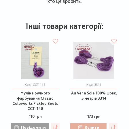
хто це зробить.
Інші товари категорії:
Код:
CCT-148
Код:
3314
Муліне ручного
Au Ver a Soie 100% шовк,
фарбування Classic
5 метрів 3314
Colorworks Pickled Beets
CCT-148
110 грн
173 грн
Повідомити
Купити