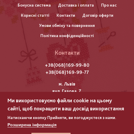
нижнього
Бонусна система
Доставка і оплата
Про нас
Корисні статті
Контакти
Договір оферти
колонтитулу
Умови обміну та повернення
Політика конфіденційності
Контакти
+38(068)169-99-80
+38(068)169-99-77
м. Львів
вул. Газова, 7
Ми використовуємо файли cookie на цьому
Всі права захищені "Мережка"
сайті, щоб покращити ваш досвід використання
Copyright © 2025
Натискаючи кнопку Прийняти, ви погоджуєтеся з нами.
Розширена інформація