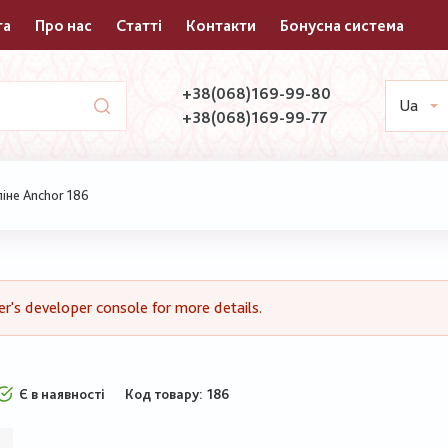
та
Про нас
Статті
Контакти
Бонусна система
+38(068)169-99-80
Ua
+38(068)169-99-77
іне Anchor 186
's developer console for more details.
Є в наявності
Код товару
186