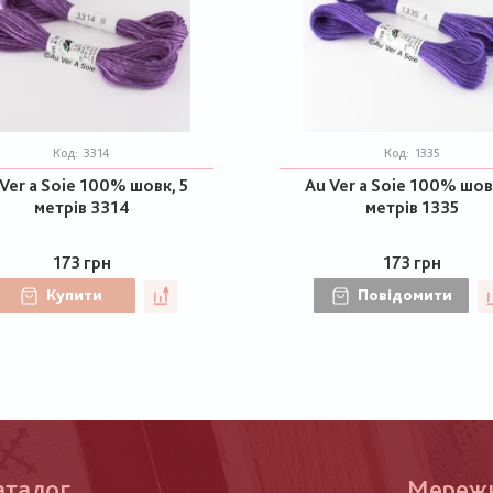
Код:
3314
Код:
1335
Ver a Soie 100% шовк, 5
Au Ver a Soie 100% шов
метрів 3314
метрів 1335
173 грн
173 грн
Купити
Повідомити
аталог
Меню
Мереж