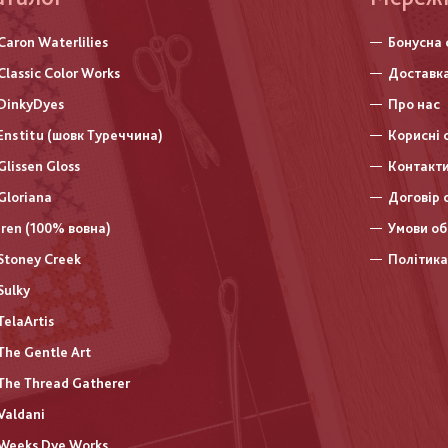
нижньо
Caron Waterlilies
Бонусна 
колонт
Classic Color Works
Доставка
DinkyDyes
Про нас
Enstitu (шовк Туреччина)
Корисні 
Glissen Gloss
Контакт
Gloriana
Договір 
Iren (100% вовна)
Умови об
Stoney Creek
Політика
Sulky
TelaArtis
The Gentle Art
The Thread Gatherer
Valdani
Weeks Dye Works