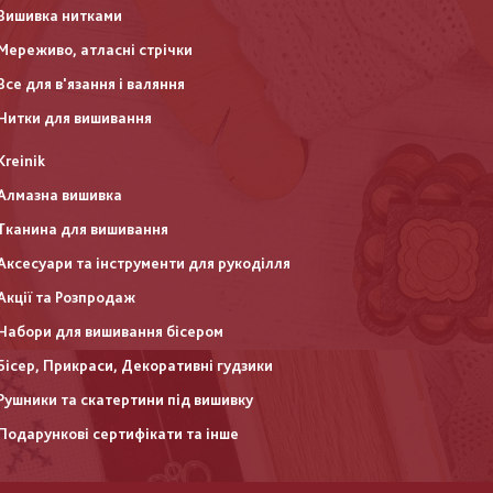
Вишивка нитками
Мереживо, атласні стрічки
Все для в'язання і валяння
Нитки для вишивання
Kreinik
Алмазна вишивка
Тканина для вишивання
Аксесуари та інструменти для рукоділля
Акції та Розпродаж
Набори для вишивання бісером
Бісер, Прикраси, Декоративні гудзики
Рушники та скатертини під вишивку
Подарункові сертифікати та інше