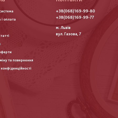
го
+38(068)169-99-80
система
итулу
+38(068)169-99-77
 і оплата
м. Львів
вул. Газова, 7
статті
и
оферти
міну та повернення
 конфіденційності