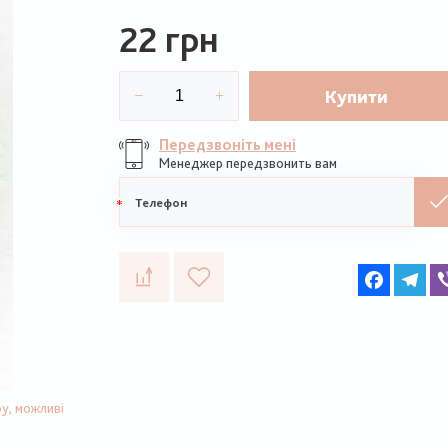
22 грн
Купити
Передзвоніть мені
Менеджер передзвонить вам
Мобільний
телефон
Faceboo
Te
у, можливі