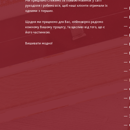
Ми прицільно стежимо за появою новинок у світі
рукоділля і робимо все, щоб наші клієнти отримали їх
одними з перших.
Щодня ми працюємо для Вас, неймовірно радіємо
кожному Вашому процесу, та щасливі від того, що є
його частинкою.
Вишивати модно!