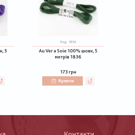
Код:
1836
к, 5
Au Ver a Soie 100% шовк, 5
метрів 1836
173 грн
Купити
ка
Контакти