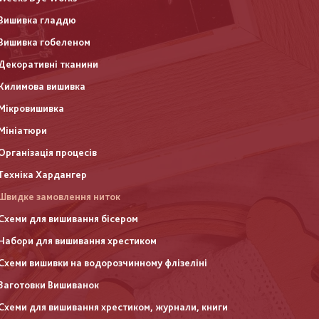
Вишивка гладдю
Вишивка гобеленом
Декоративні тканини
Килимова вишивка
Мікровишивка
Мініатюри
Організація процесів
Техніка Хардангер
Швидке замовлення ниток
Схеми для вишивання бісером
Набори для вишивання хрестиком
Схеми вишивки на водорозчинному флізеліні
Заготовки Вишиванок
Схеми для вишивання хрестиком, журнали, книги