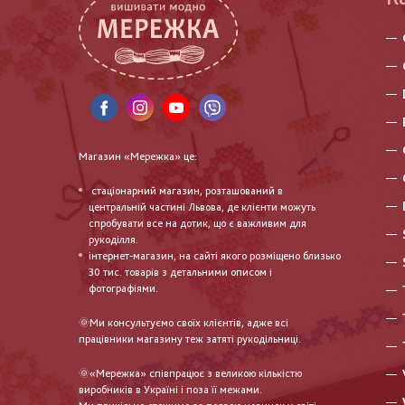
Магазин «Мережка» це:
стаціонарний магазин, розташований в
центральній частині Львова, де клієнти можуть
спробувати все на дотик, що є важливим для
рукоділля.
інтернет-магазин, на сайті якого розміщено близько
30 тис. товарів з детальними описом і
фотографіями.
🌞Ми консультуємо своїх клієнтів, адже всі
працівники магазину теж затяті рукодільниці.
🌞«Мережка» співпрацює з великою кількістю
виробників в Україні і поза її межами.