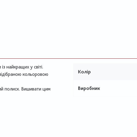
з найкращих у світі.
Колір
 підібраною кольоровою
Виробник
ий полиск. Вишивати цим