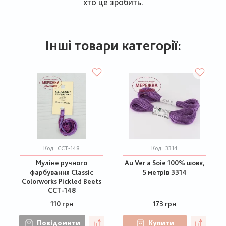
хто це зробить.
Інші товари категорії:
Код:
CCT-148
Код:
3314
Муліне ручного
Au Ver a Soie 100% шовк,
фарбування Classic
5 метрів 3314
Colorworks Pickled Beets
CCT-148
110 грн
173 грн
Повідомити
Купити