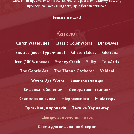
Щодня ми працюємо для Вас, неймовірно радіємо кожному Вашому
процесу, та щасливі від того, що є його частинкою.
Вишивати модно!
Каталог
Caron Waterlilies
Classic Color Works
DinkyDyes
Enstitu (шовк Туреччина)
Glissen Gloss
Gloriana
Iren (100% вовна)
Stoney Creek
Sulky
TelaArtis
The Gentle Art
The Thread Gatherer
Valdani
Weeks Dye Works
Вишивка гладдю
Вишивка гобеленом
Декоративні тканини
Килимова вишивка
Мікровишивка
Мініатюри
Організація процесів
Техніка Хардангер
Швидке замовлення ниток
Схеми для вишивання бісером