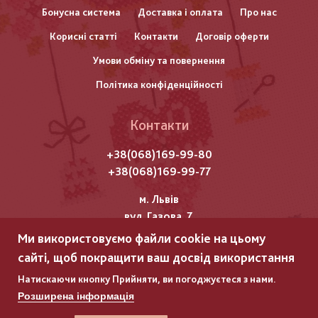
нижнього
Бонусна система
Доставка і оплата
Про нас
Корисні статті
Контакти
Договір оферти
колонтитулу
Умови обміну та повернення
Політика конфіденційності
Контакти
+38(068)169-99-80
+38(068)169-99-77
м. Львів
вул. Газова, 7
Ми використовуємо файли cookie на цьому
Всі права захищені "Мережка"
сайті, щоб покращити ваш досвід використання
Copyright © 2025
Натискаючи кнопку Прийняти, ви погоджуєтеся з нами.
Розширена інформація