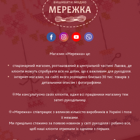
Магазин «Мережка» це:
стаціонарний магазин, розташований в центральній частині Львова, де
клієнти можуть спробувати все на дотик, що є важливим для рукоділля.
інтернет-магазин, на сайті якого розміщено близько 30 тис. товарів з
детальними описом і фотографіями.
🌞Ми консультуємо своїх клієнтів, адже всі працівники магазину теж
затяті рукодільниці.
🌞«Мережка» співпрацює з великою кількістю виробників в Україні і поза
її межами.
Ми прицільно стежимо за появою новинок у світі рукоділля і робимо все,
щоб наші клієнти отримали їх одними з перших.