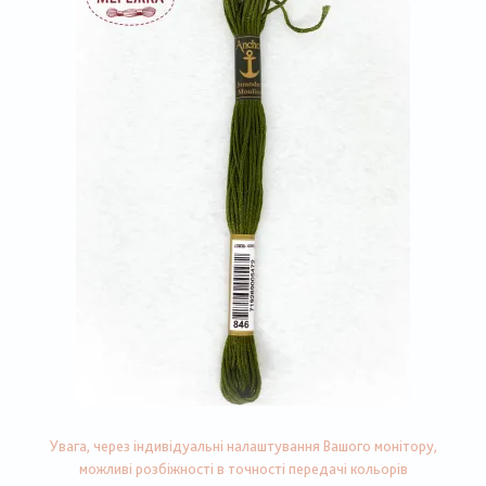
Увага, через індивідуальні налаштування Вашого монітору,
можливі розбіжності в точності передачі кольорів