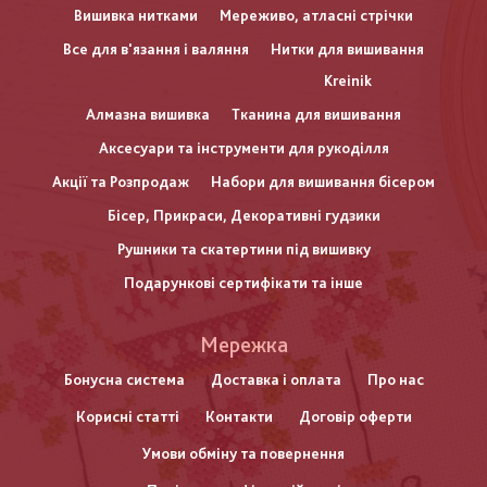
Вишивка нитками
Мереживо, атласні стрічки
Все для в'язання і валяння
Нитки для вишивання
Kreinik
Алмазна вишивка
Тканина для вишивання
Аксесуари та інструменти для рукоділля
Акції та Розпродаж
Набори для вишивання бісером
Бісер, Прикраси, Декоративні гудзики
Рушники та скатертини під вишивку
Подарункові сертифікати та інше
Меню
Мережка
нижнього
Бонусна система
Доставка і оплата
Про нас
Корисні статті
Контакти
Договір оферти
колонтитулу
Умови обміну та повернення