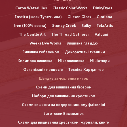
Caron Waterlilies
Classic Color Works
DinkyDyes
Enstitu (шовк Туреччина)
Glissen Gloss
Gloriana
Iren (100% вовна)
Stoney Creek
Sulky
TelaArtis
The Gentle Art
The Thread Gatherer
Valdani
Weeks Dye Works
Вишивка гладдю
Вишивка гобеленом
Декоративні тканини
Килимова вишивка
Мікровишивка
Мініатюри
Організація процесів
Техніка Хардангер
Швидке замовлення ниток
Схеми для вишивання бісером
Набори для вишивання хрестиком
Схеми вишивки на водорозчинному флізеліні
Заготовки Вишиванок
Схеми для вишивання хрестиком, журнали, книги