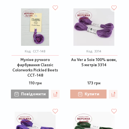
Код:
CCT-148
Код:
3314
Муліне ручного
Au Ver a Soie 100% шовк,
фарбування Classic
5 метрів 3314
Colorworks Pickled Beets
CCT-148
110 грн
173 грн
Повідомити
Купити