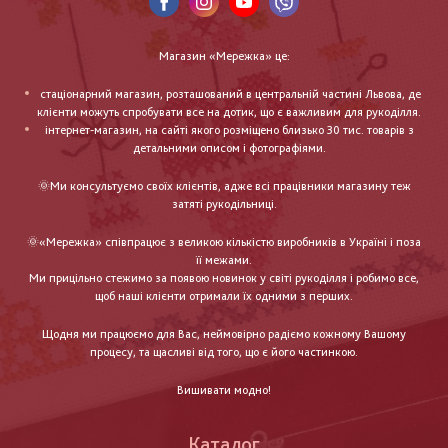
Магазин «Мережка» це:
стаціонарний магазин, розташований в центральній частині Львова, де
клієнти можуть спробувати все на дотик, що є важливим для рукоділля.
інтернет-магазин, на сайті якого розміщено близько 30 тис. товарів з
детальними описом і фотографіями.
🌞Ми консультуємо своїх клієнтів, адже всі працівники магазину теж
затяті рукодільниці.
🌞«Мережка» співпрацює з великою кількістю виробників в Україні і поза
її межами.
Ми прицільно стежимо за появою новинок у світі рукоділля і робимо все,
щоб наші клієнти отримали їх одними з перших.
Щодня ми працюємо для Вас, неймовірно радіємо кожному Вашому
процесу, та щасливі від того, що є його частинкою.
Вишивати модно!
Каталог