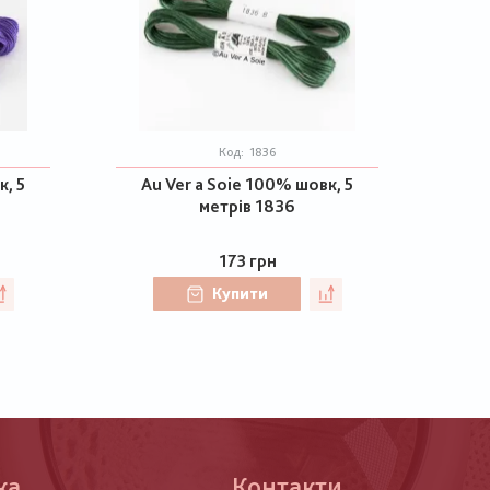
Код:
1836
к, 5
Au Ver a Soie 100% шовк, 5
метрів 1836
173 грн
Купити
ка
Контакти