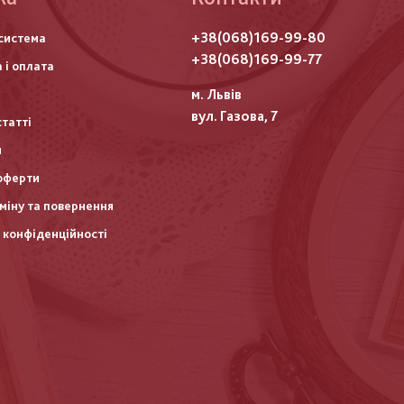
го
+38(068)169-99-80
система
итулу
+38(068)169-99-77
 і оплата
м. Львів
вул. Газова, 7
статті
и
оферти
міну та повернення
 конфіденційності