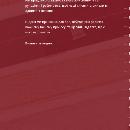
Ми прицільно стежимо за появою новинок у світі
рукоділля і робимо все, щоб наші клієнти отримали їх
одними з перших.
Щодня ми працюємо для Вас, неймовірно радіємо
кожному Вашому процесу, та щасливі від того, що є
його частинкою.
Вишивати модно!