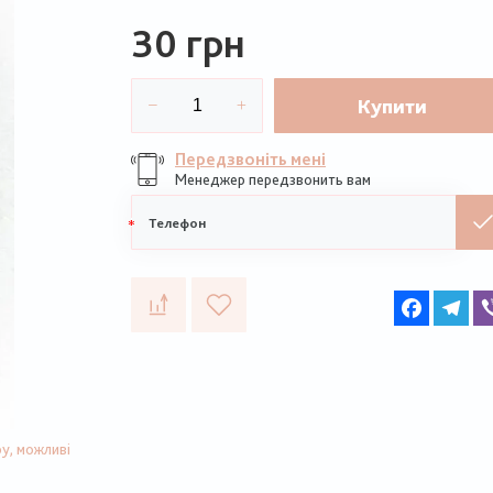
30 грн
Купити
Передзвоніть мені
Менеджер передзвонить вам
Мобільний
телефон
Faceboo
Te
у, можливі