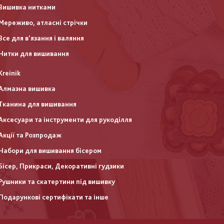
Вишивка нитками
Мереживо, атласні стрічки
Все для в'язання і валяння
Нитки для вишивання
Kreinik
Алмазна вишивка
Тканина для вишивання
Аксесуари та інструменти для рукоділля
Акції та Розпродаж
Набори для вишивання бісером
Бісер, Прикраси, Декоративні гудзики
Рушники та скатертини під вишивку
Подарункові сертифікати та інше