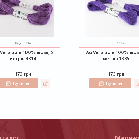
Код:
3314
Код:
1335
Ver a Soie 100% шовк, 5
Au Ver a Soie 100% шов
метрів 3314
метрів 1335
173 грн
173 грн
Купити
Купити
аталог
Меню
Мереж