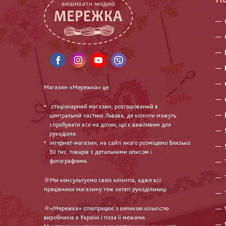
Магазин «Мережка» це:
стаціонарний магазин, розташований в
центральній частині Львова, де клієнти можуть
спробувати все на дотик, що є важливим для
рукоділля.
інтернет-магазин, на сайті якого розміщено близько
30 тис. товарів з детальними описом і
фотографіями.
🌞Ми консультуємо своїх клієнтів, адже всі
працівники магазину теж затяті рукодільниці.
🌞«Мережка» співпрацює з великою кількістю
виробників в Україні і поза її межами.