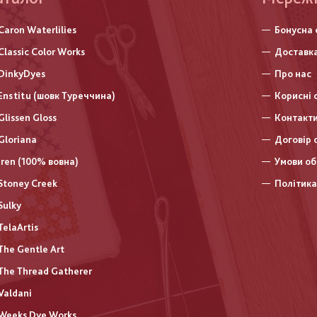
нижньо
Caron Waterlilies
Бонусна 
колонт
Classic Color Works
Доставка
DinkyDyes
Про нас
Enstitu (шовк Туреччина)
Корисні 
Glissen Gloss
Контакт
Gloriana
Договір 
Iren (100% вовна)
Умови об
Stoney Creek
Політика
Sulky
TelaArtis
The Gentle Art
The Thread Gatherer
Valdani
Weeks Dye Works