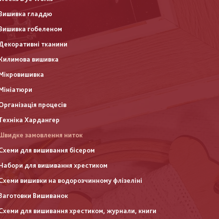
Вишивка гладдю
Вишивка гобеленом
Декоративні тканини
Килимова вишивка
Мікровишивка
Мініатюри
Організація процесів
Техніка Хардангер
Швидке замовлення ниток
Схеми для вишивання бісером
Набори для вишивання хрестиком
Схеми вишивки на водорозчинному флізеліні
Заготовки Вишиванок
Схеми для вишивання хрестиком, журнали, книги