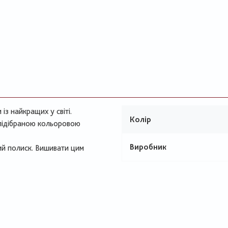
з найкращих у світі.
Колір
 підібраною кольоровою
Виробник
ий полиск. Вишивати цим