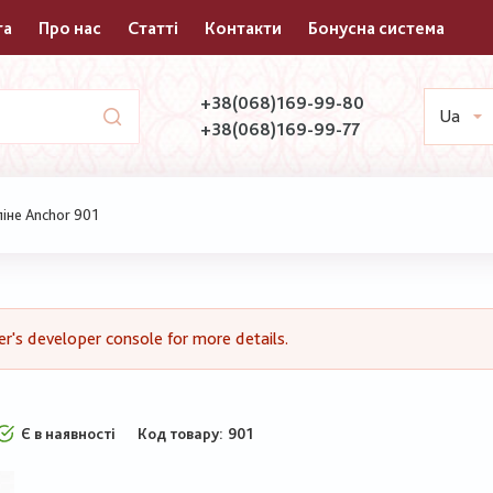
та
Про нас
Статті
Контакти
Бонусна система
+38(068)169-99-80
Ua
+38(068)169-99-77
іне Anchor 901
's developer console for more details.
Є в наявності
Код товару
901