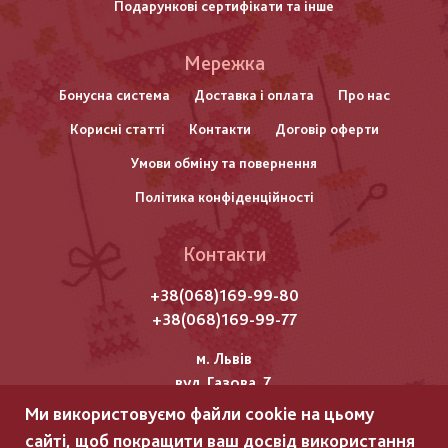
Подарункові сертифікати та інше
Меню
Мережка
нижнього
Бонусна система
Доставка і оплата
Про нас
Корисні статті
Контакти
Договір оферти
колонтитулу
Умови обміну та повернення
Політика конфіденційності
Контакти
+38(068)169-99-80
+38(068)169-99-77
м. Львів
вул. Газова, 7
Ми використовуємо файли cookie на цьому
Всі права захищені "Мережка"
сайті, щоб покращити ваш досвід використання