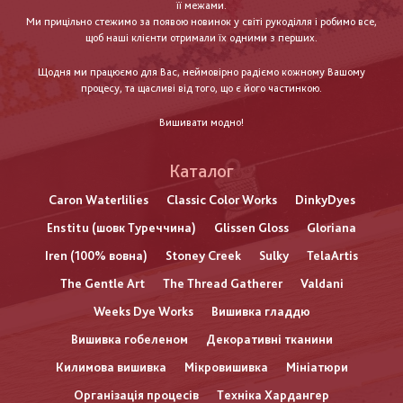
її межами.
Ми прицільно стежимо за появою новинок у світі рукоділля і робимо все,
щоб наші клієнти отримали їх одними з перших.
Щодня ми працюємо для Вас, неймовірно радіємо кожному Вашому
процесу, та щасливі від того, що є його частинкою.
Вишивати модно!
Каталог
Caron Waterlilies
Classic Color Works
DinkyDyes
Enstitu (шовк Туреччина)
Glissen Gloss
Gloriana
Iren (100% вовна)
Stoney Creek
Sulky
TelaArtis
The Gentle Art
The Thread Gatherer
Valdani
Weeks Dye Works
Вишивка гладдю
Вишивка гобеленом
Декоративні тканини
Килимова вишивка
Мікровишивка
Мініатюри
Організація процесів
Техніка Хардангер