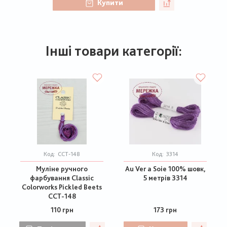
Купити
Інші товари категорії:
Код:
CCT-148
Код:
3314
Муліне ручного
Au Ver a Soie 100% шовк,
фарбування Classic
5 метрів 3314
Colorworks Pickled Beets
CCT-148
110 грн
173 грн