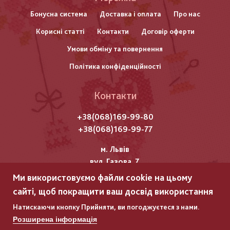
нижнього
Бонусна система
Доставка і оплата
Про нас
Корисні статті
Контакти
Договір оферти
колонтитулу
Умови обміну та повернення
Політика конфіденційності
Контакти
+38(068)169-99-80
+38(068)169-99-77
м. Львів
вул. Газова, 7
Ми використовуємо файли cookie на цьому
Всі права захищені "Мережка"
сайті, щоб покращити ваш досвід використання
Copyright © 2025
Натискаючи кнопку Прийняти, ви погоджуєтеся з нами.
Розширена інформація