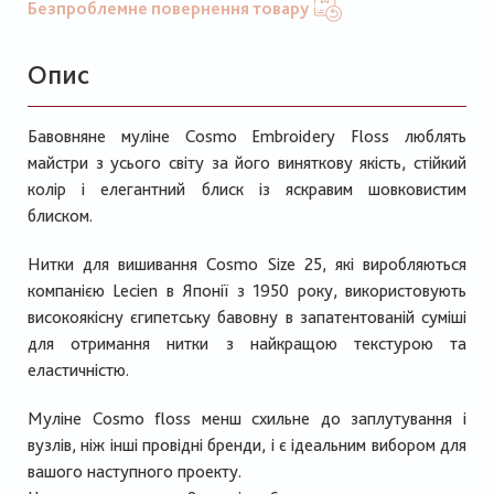
Безпроблемне повернення товару
Опис
Бавовняне муліне Cosmo Embroidery Floss люблять
майстри з усього світу за його виняткову якість, стійкий
колір і елегантний блиск із яскравим шовковистим
блиском.
Нитки для вишивання Cosmo Size 25, які виробляються
компанією Lecien в Японії з 1950 року, використовують
високоякісну єгипетську бавовну в запатентованій суміші
для отримання нитки з найкращою текстурою та
еластичністю.
Муліне Cosmo floss менш схильне до заплутування і
вузлів, ніж інші провідні бренди, і є ідеальним вибором для
вашого наступного проекту.