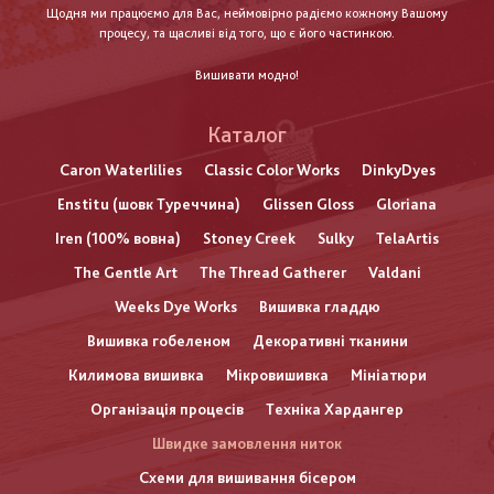
Щодня ми працюємо для Вас, неймовірно радіємо кожному Вашому
процесу, та щасливі від того, що є його частинкою.
Вишивати модно!
Каталог
Caron Waterlilies
Classic Color Works
DinkyDyes
Enstitu (шовк Туреччина)
Glissen Gloss
Gloriana
Iren (100% вовна)
Stoney Creek
Sulky
TelaArtis
The Gentle Art
The Thread Gatherer
Valdani
Weeks Dye Works
Вишивка гладдю
Вишивка гобеленом
Декоративні тканини
Килимова вишивка
Мікровишивка
Мініатюри
Організація процесів
Техніка Хардангер
Швидке замовлення ниток
Схеми для вишивання бісером