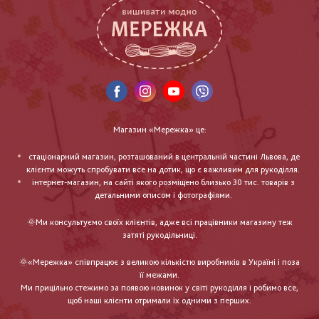
Магазин «Мережка» це:
стаціонарний магазин, розташований в центральній частині Львова, де
клієнти можуть спробувати все на дотик, що є важливим для рукоділля.
інтернет-магазин, на сайті якого розміщено близько 30 тис. товарів з
детальними описом і фотографіями.
🌞Ми консультуємо своїх клієнтів, адже всі працівники магазину теж
затяті рукодільниці.
🌞«Мережка» співпрацює з великою кількістю виробників в Україні і поза
її межами.
Ми прицільно стежимо за появою новинок у світі рукоділля і робимо все,
щоб наші клієнти отримали їх одними з перших.