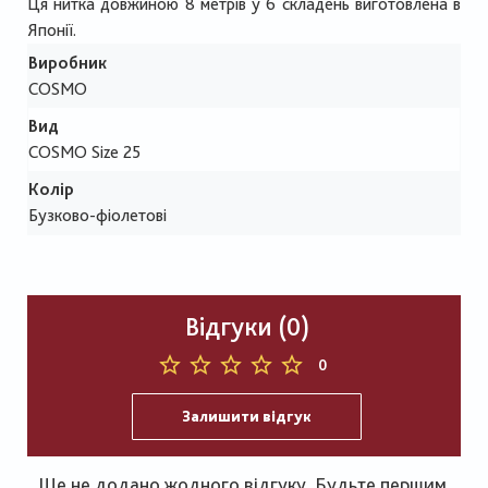
Ця нитка довжиною 8 метрів у 6 складень виготовлена в
Японії.
Виробник
COSMO
Вид
COSMO Size 25
Колір
Бузково-фіолетові
Відгуки (0)
0
Залишити відгук
Ще не додано жодного відгуку. Будьте першим,