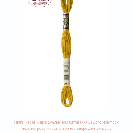
Увага, через індивідуальні налаштування Вашого монітору,
можливі розбіжності в точності передачі кольорів