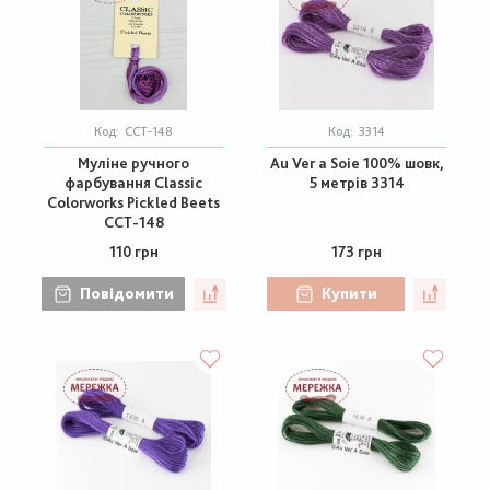
Код:
CCT-148
Код:
3314
Муліне ручного
Au Ver a Soie 100% шовк,
фарбування Classic
5 метрів 3314
Colorworks Pickled Beets
CCT-148
110 грн
173 грн
Повідомити
Купити