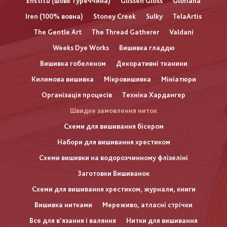
Enstitu (шовк Туреччина)
Glissen Gloss
Gloriana
Iren (100% вовна)
Stoney Creek
Sulky
TelaArtis
The Gentle Art
The Thread Gatherer
Valdani
Weeks Dye Works
Вишивка гладдю
Вишивка гобеленом
Декоративні тканини
Килимова вишивка
Мікровишивка
Мініатюри
Організація процесів
Техніка Хардангер
Швидке замовлення ниток
Схеми для вишивання бісером
Набори для вишивання хрестиком
Схеми вишивки на водорозчинному флізеліні
Заготовки Вишиванок
Схеми для вишивання хрестиком, журнали, книги
Вишивка нитками
Мереживо, атласні стрічки
Все для в'язання і валяння
Нитки для вишивання