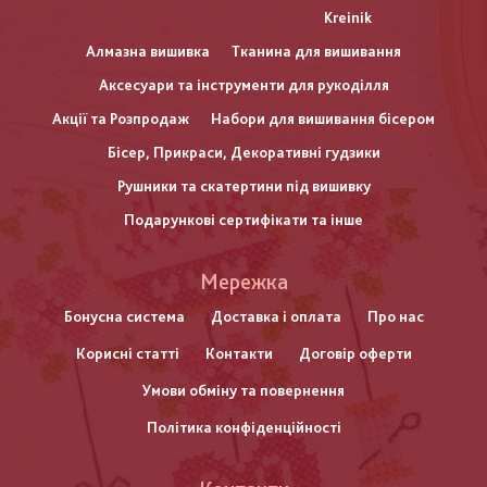
Kreinik
Алмазна вишивка
Тканина для вишивання
Аксесуари та інструменти для рукоділля
Акції та Розпродаж
Набори для вишивання бісером
Бісер, Прикраси, Декоративні гудзики
Рушники та скатертини під вишивку
Подарункові сертифікати та інше
Меню
Мережка
нижнього
Бонусна система
Доставка і оплата
Про нас
Корисні статті
Контакти
Договір оферти
колонтитулу
Умови обміну та повернення
Політика конфіденційності