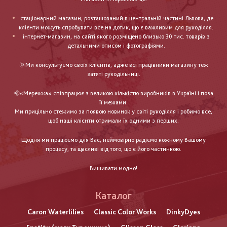
стаціонарний магазин, розташований в центральній частині Львова, де
клієнти можуть спробувати все на дотик, що є важливим для рукоділля.
інтернет-магазин, на сайті якого розміщено близько 30 тис. товарів з
детальними описом і фотографіями.
🌞Ми консультуємо своїх клієнтів, адже всі працівники магазину теж
затяті рукодільниці.
🌞«Мережка» співпрацює з великою кількістю виробників в Україні і поза
її межами.
Ми прицільно стежимо за появою новинок у світі рукоділля і робимо все,
щоб наші клієнти отримали їх одними з перших.
Щодня ми працюємо для Вас, неймовірно радіємо кожному Вашому
процесу, та щасливі від того, що є його частинкою.
Вишивати модно!
Каталог
Caron Waterlilies
Classic Color Works
DinkyDyes