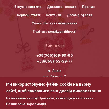
нижнього
Бонусна система
Доставка і оплата
Про нас
Корисні статті
Контакти
Договір оферти
колонтитулу
Умови обміну та повернення
Політика конфіденційності
Контакти
+38(068)169-99-80
+38(068)169-99-77
м. Львів
вул. Газова, 7
Ми використовуємо файли cookie на цьому
Всі права захищені "Мережка"
сайті, щоб покращити ваш досвід використання
Copyright © 2025
Натискаючи кнопку Прийняти, ви погоджуєтеся з нами.
Розширена інформація