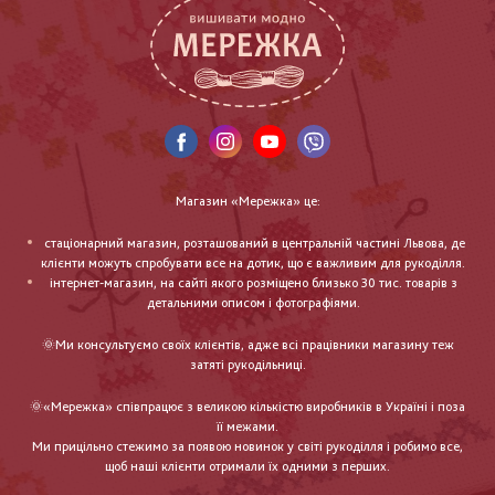
Магазин «Мережка» це:
стаціонарний магазин, розташований в центральній частині Львова, де
клієнти можуть спробувати все на дотик, що є важливим для рукоділля.
інтернет-магазин, на сайті якого розміщено близько 30 тис. товарів з
детальними описом і фотографіями.
🌞Ми консультуємо своїх клієнтів, адже всі працівники магазину теж
затяті рукодільниці.
🌞«Мережка» співпрацює з великою кількістю виробників в Україні і поза
її межами.
Ми прицільно стежимо за появою новинок у світі рукоділля і робимо все,
щоб наші клієнти отримали їх одними з перших.