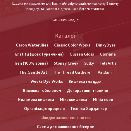
Щодня ми працюємо для Вас, неймовірно радіємо кожному Вашому
процесу, та щасливі від того, що є його частинкою.
Вишивати модно!
Каталог
Caron Waterlilies
Classic Color Works
DinkyDyes
Enstitu (шовк Туреччина)
Glissen Gloss
Gloriana
Iren (100% вовна)
Stoney Creek
Sulky
TelaArtis
The Gentle Art
The Thread Gatherer
Valdani
Weeks Dye Works
Вишивка гладдю
Вишивка гобеленом
Декоративні тканини
Килимова вишивка
Мікровишивка
Мініатюри
Організація процесів
Техніка Хардангер
Швидке замовлення ниток
Схеми для вишивання бісером