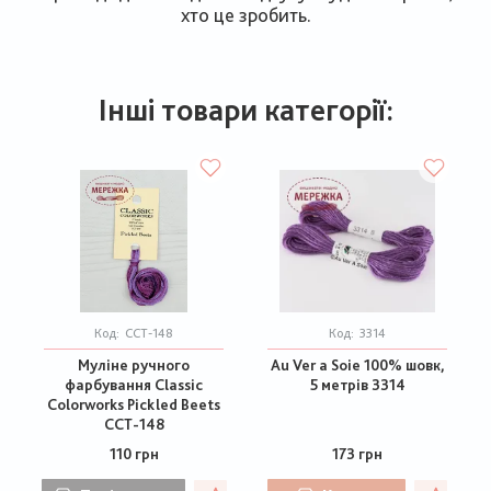
хто це зробить.
Інші товари категорії:
Код:
CCT-148
Код:
3314
Муліне ручного
Au Ver a Soie 100% шовк,
фарбування Classic
5 метрів 3314
Colorworks Pickled Beets
CCT-148
110 грн
173 грн