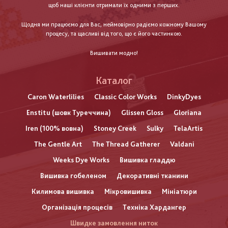
щоб наші клієнти отримали їх одними з перших.
Щодня ми працюємо для Вас, неймовірно радіємо кожному Вашому
процесу, та щасливі від того, що є його частинкою.
Вишивати модно!
Каталог
Caron Waterlilies
Classic Color Works
DinkyDyes
Enstitu (шовк Туреччина)
Glissen Gloss
Gloriana
Iren (100% вовна)
Stoney Creek
Sulky
TelaArtis
The Gentle Art
The Thread Gatherer
Valdani
Weeks Dye Works
Вишивка гладдю
Вишивка гобеленом
Декоративні тканини
Килимова вишивка
Мікровишивка
Мініатюри
Організація процесів
Техніка Хардангер
Швидке замовлення ниток