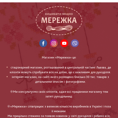
Магазин «Мережка» це:
стаціонарний магазин, розташований в центральній частині Львова, де
клієнти можуть спробувати все на дотик, що є важливим для рукоділля.
інтернет-магазин, на сайті якого розміщено близько 30 тис. товарів з
детальними описом і фотографіями.
🌞Ми консультуємо своїх клієнтів, адже всі працівники магазину теж
затяті рукодільниці.
🌞«Мережка» співпрацює з великою кількістю виробників в Україні і поза
її межами.
Ми прицільно стежимо за появою новинок у світі рукоділля і робимо все,