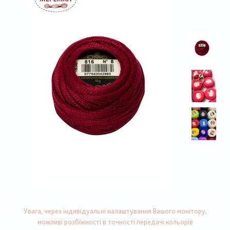
Увага, через індивідуальні налаштування Вашого монітору,
можливі розбіжності в точності передачі кольорів