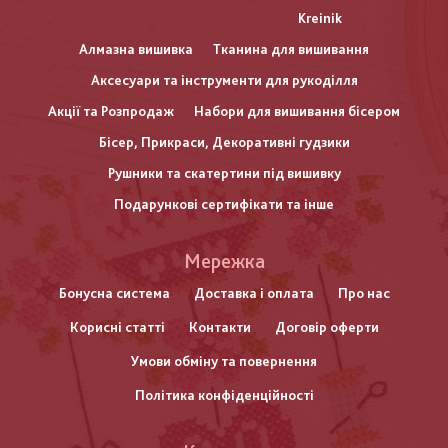
Kreinik
Алмазна вишивка
Тканина для вишивання
Аксесуари та інструменти для рукоділля
Акції та Розпродаж
Набори для вишивання бісером
Бісер, Прикраси, Декоративні гудзики
Рушники та скатертини під вишивку
Подарункові сертифікати та інше
Меню
Мережка
нижнього
Бонусна система
Доставка і оплата
Про нас
Корисні статті
Контакти
Договір оферти
колонтитулу
Умови обміну та повернення
Політика конфіденційності