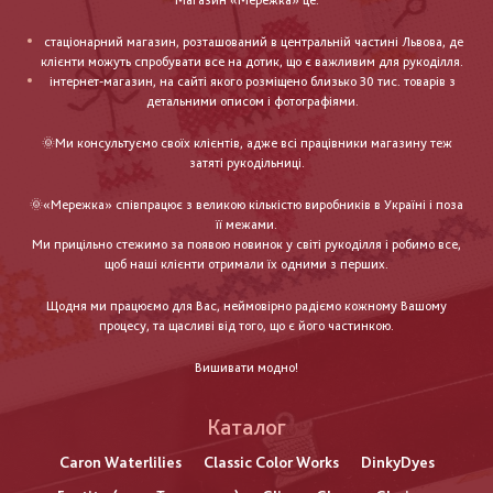
Магазин «Мережка» це:
стаціонарний магазин, розташований в центральній частині Львова, де
клієнти можуть спробувати все на дотик, що є важливим для рукоділля.
інтернет-магазин, на сайті якого розміщено близько 30 тис. товарів з
детальними описом і фотографіями.
🌞Ми консультуємо своїх клієнтів, адже всі працівники магазину теж
затяті рукодільниці.
🌞«Мережка» співпрацює з великою кількістю виробників в Україні і поза
її межами.
Ми прицільно стежимо за появою новинок у світі рукоділля і робимо все,
щоб наші клієнти отримали їх одними з перших.
Щодня ми працюємо для Вас, неймовірно радіємо кожному Вашому
процесу, та щасливі від того, що є його частинкою.
Вишивати модно!
Каталог
Caron Waterlilies
Classic Color Works
DinkyDyes