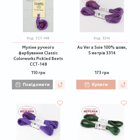
Код:
CCT-148
Код:
3314
Муліне ручного
Au Ver a Soie 100% шовк,
фарбування Classic
5 метрів 3314
Colorworks Pickled Beets
CCT-148
110 грн
173 грн
Повідомити
Купити