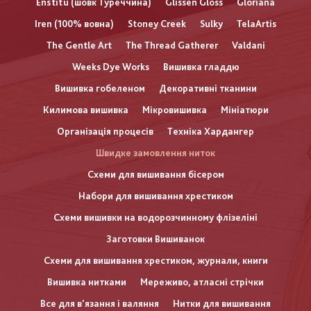
Enstitu (шовк Туреччина)
Glissen Gloss
Gloriana
Iren (100% вовна)
Stoney Creek
Sulky
TelaArtis
The Gentle Art
The Thread Gatherer
Valdani
Weeks Dye Works
Вишивка гладдю
Вишивка гобеленом
Декоративні тканини
Килимова вишивка
Мікровишивка
Мініатюри
Організація процесів
Техніка Хардангер
Швидке замовлення ниток
Схеми для вишивання бісером
Набори для вишивання хрестиком
Схеми вишивки на водорозчинному флізеліні
Заготовки Вишиванок
Схеми для вишивання хрестиком, журнали, книги
Вишивка нитками
Мереживо, атласні стрічки
Все для в'язання і валяння
Нитки для вишивання