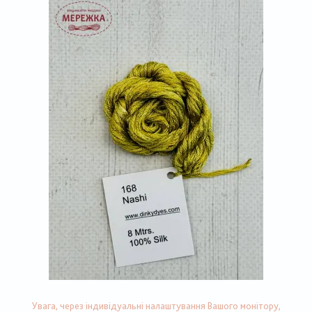
Увага, через індивідуальні налаштування Вашого монітору,