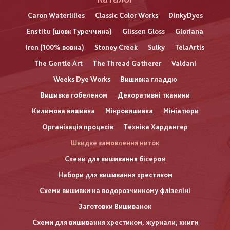
Caron Waterlilies
Classic Color Works
DinkyDyes
Enstitu (шовк Туреччина)
Glissen Gloss
Gloriana
Iren (100% вовна)
Stoney Creek
Sulky
TelaArtis
The Gentle Art
The Thread Gatherer
Valdani
Weeks Dye Works
Вишивка гладдю
Вишивка гобеленом
Декоративні тканини
Килимова вишивка
Мікровишивка
Мініатюри
Організація процесів
Техніка Хардангер
Швидке замовлення ниток
Схеми для вишивання бісером
Набори для вишивання хрестиком
Схеми вишивки на водорозчинному флізеліні
Заготовки Вишиванок
Схеми для вишивання хрестиком, журнали, книги