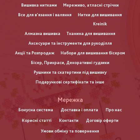
Вишивка нитками
Мереживо, атласні стрічки
Все для в'язання і валяння
Нитки для вишивання
Kreinik
Алмазна вишивка
Тканина для вишивання
Аксесуари та інструменти для рукоділля
Акції та Розпродаж
Набори для вишивання бісером
Бісер, Прикраси, Декоративні гудзики
Рушники та скатертини під вишивку
Подарункові сертифікати та інше
Меню
Мережка
нижнього
Бонусна система
Доставка і оплата
Про нас
Корисні статті
Контакти
Договір оферти
колонтитулу
Умови обміну та повернення