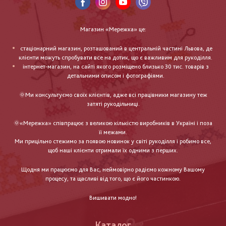
Магазин «Мережка» це:
стаціонарний магазин, розташований в центральній частині Львова, де
клієнти можуть спробувати все на дотик, що є важливим для рукоділля.
інтернет-магазин, на сайті якого розміщено близько 30 тис. товарів з
детальними описом і фотографіями.
🌞Ми консультуємо своїх клієнтів, адже всі працівники магазину теж
затяті рукодільниці.
🌞«Мережка» співпрацює з великою кількістю виробників в Україні і поза
її межами.
Ми прицільно стежимо за появою новинок у світі рукоділля і робимо все,
щоб наші клієнти отримали їх одними з перших.
Щодня ми працюємо для Вас, неймовірно радіємо кожному Вашому
процесу, та щасливі від того, що є його частинкою.
Вишивати модно!
Каталог