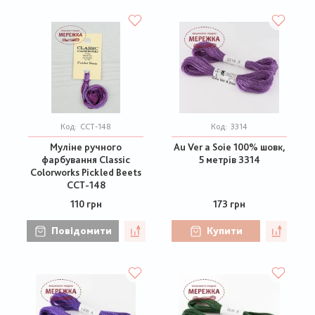
Код:
CCT-148
Код:
3314
Муліне ручного
Au Ver a Soie 100% шовк,
фарбування Classic
5 метрів 3314
Colorworks Pickled Beets
CCT-148
110 грн
173 грн
Повідомити
Купити