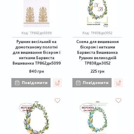
Код:
ТР862дн5099
Код:
ТР838дн3052
Рушник весільний на
Схема для вишивання
домотканому полотні
бісером і нитками
для вишивання бісером і
Барвиста Вишиванка
нитками Барвиста
Рушник великодній
Вишиванка ТР862дн5099
ТР838дн3052
840 грн
225 грн
Повідомити
Повідомити