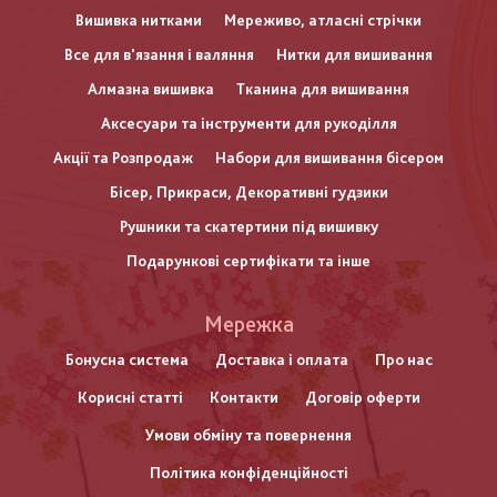
Вишивка нитками
Мереживо, атласні стрічки
Все для в'язання і валяння
Нитки для вишивання
Алмазна вишивка
Тканина для вишивання
Аксесуари та інструменти для рукоділля
Акції та Розпродаж
Набори для вишивання бісером
Бісер, Прикраси, Декоративні гудзики
Рушники та скатертини під вишивку
Подарункові сертифікати та інше
Меню
Мережка
нижнього
Бонусна система
Доставка і оплата
Про нас
Корисні статті
Контакти
Договір оферти
колонтитулу
Умови обміну та повернення
Політика конфіденційності