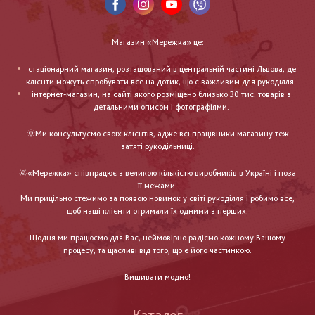
Магазин «Мережка» це:
стаціонарний магазин, розташований в центральній частині Львова, де
клієнти можуть спробувати все на дотик, що є важливим для рукоділля.
інтернет-магазин, на сайті якого розміщено близько 30 тис. товарів з
детальними описом і фотографіями.
🌞Ми консультуємо своїх клієнтів, адже всі працівники магазину теж
затяті рукодільниці.
🌞«Мережка» співпрацює з великою кількістю виробників в Україні і поза
її межами.
Ми прицільно стежимо за появою новинок у світі рукоділля і робимо все,
щоб наші клієнти отримали їх одними з перших.
Щодня ми працюємо для Вас, неймовірно радіємо кожному Вашому
процесу, та щасливі від того, що є його частинкою.
Вишивати модно!