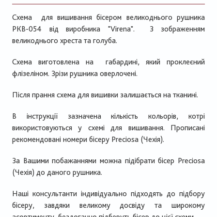
Схема для вишивання бісером великоднього рушника
РКВ-054 від виробника "Virena". З зображенням
великоднього хреста та голуба.
Схема виготовлена на габардині, який проклеєний
флізеліном. Зрізи рушника оверлочені.
Після прання схема для вишивки залишається на тканині.
В інструкції зазначена кількість кольорів, котрі
використовуються у схемі для вишивання. Прописані
рекомендовані номери бісеру Preciosa (Чехія).
За Вашими побажаннями можна підібрати бісер Preciosa
(Чехія) до даного рушника.
Наші консультанти індивідуально підходять до підбору
бісеру, завдяки великому досвіду та широкому
асортименту бездоганно підберуть бісер до цієї схеми.