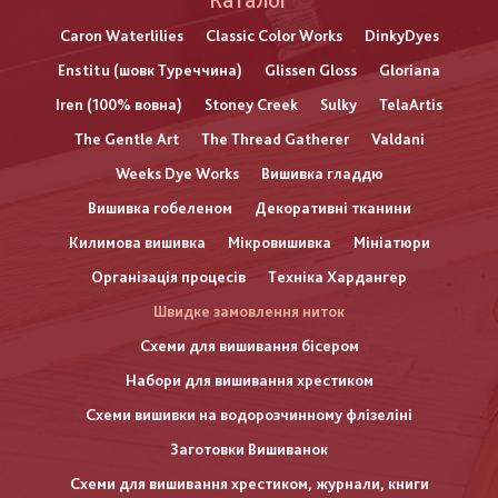
Каталог
Caron Waterlilies
Classic Color Works
DinkyDyes
Enstitu (шовк Туреччина)
Glissen Gloss
Gloriana
Iren (100% вовна)
Stoney Creek
Sulky
TelaArtis
The Gentle Art
The Thread Gatherer
Valdani
Weeks Dye Works
Вишивка гладдю
Вишивка гобеленом
Декоративні тканини
Килимова вишивка
Мікровишивка
Мініатюри
Організація процесів
Техніка Хардангер
Швидке замовлення ниток
Схеми для вишивання бісером
Набори для вишивання хрестиком
Схеми вишивки на водорозчинному флізеліні
Заготовки Вишиванок
Схеми для вишивання хрестиком, журнали, книги