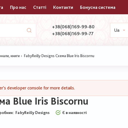
та
Про нас
Статті
Контакти
Бонусна система
+38(068)169-99-80
Ua
+38(068)169-99-77
нали, книги
FabyReilly Designs Схема Blue Iris Biscornu
's developer console for more details.
а Blue Iris Biscornu
робник:
FabyReilly Designs
Є в наявності