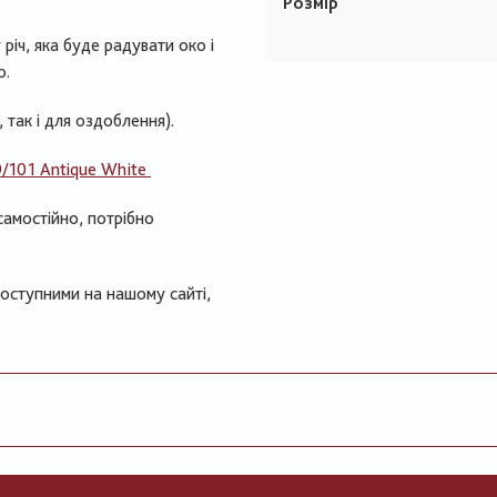
Розмір
річ, яка буде радувати око і
о.
, так і для оздоблення).
9/101 Antique White
самостійно, потрібно
доступними на нашому сайті,