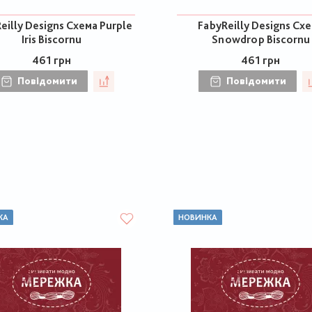
eilly Designs Схема Purple
FabyReilly Designs Сх
Iris Biscornu
Snowdrop Biscornu
461 грн
461 грн
Повідомити
Повідомити
КА
НОВИНКА