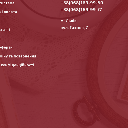
го
+38(068)169-99-80
система
итулу
+38(068)169-99-77
 і оплата
м. Львів
вул. Газова, 7
статті
и
оферти
міну та повернення
 конфіденційності