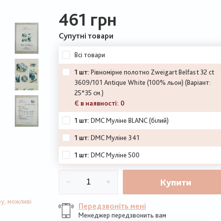
461 грн
Супутні товари
Всі товари
1 шт:
Рівномірне полотно Zweigart Belfast 32 ct
3609/101 Antique White (100% льон)
(
Варіант:
25*35 см.)
Є в наявності: 0
1 шт:
DMC Муліне BLANC (білий)
1 шт:
DMC Муліне 341
1 шт:
DMC Муліне 500
1 шт:
DMC Муліне 505
Купити
1 шт:
DMC Муліне 562
у, можливі
Передзвоніть мені
1 шт:
DMC Муліне 797
Менеджер передзвонить вам