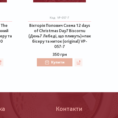
Код:
VP-057-7
 The
Вікторія Попович Схема 12 days
ічний
of Christmas Day7 Biscornu
серу та
(День7 Лебеді, що пливуть)+пак
60
бісеру та ниток (original) VP-
057-7
350 грн
Купити
ка
Контакти