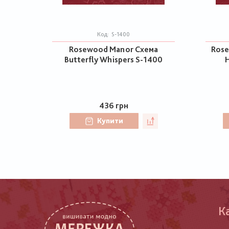
Код:
S-1400
Rosewood Manor Схема
Rose
Butterfly Whispers S-1400
H
436 грн
Купити
К