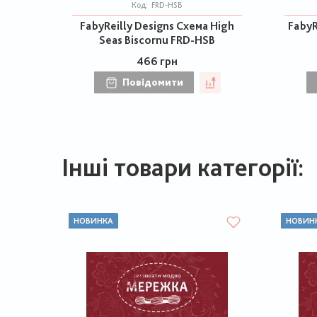
Код:
FRD-HSB
FabyReilly Designs Схема High
FabyR
Seas Biscornu FRD-HSB
466 грн
Повідомити
Інші товари категорії:
НОВИНКА
НОВИН