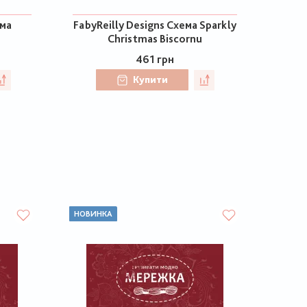
ема
FabyReilly Designs Схема Sparkly
Christmas Biscornu
461 грн
Купити
НОВИНКА