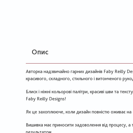
Опис
Авторка надзвичайно гарних дизайнів Faby Reilly De
красивого, складного, стильного і витонченого рукод
Блиск і ніжні кольорові палітри, красиві шви та текс
Faby Reilly Designs!​
Як це захоплююче, коли дизайн повністю оживає на фі
Вишивка має приносити задоволення від процесу, а 
результатом.