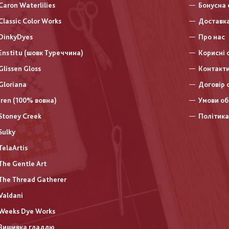
нижньо
Caron Waterlilies
Бонусна 
колонт
Classic Color Works
Доставка
DinkyDyes
Про нас
Enstitu (шовк Туреччина)
Корисні 
Glissen Gloss
Контакт
Gloriana
Договір 
Iren (100% вовна)
Умови об
Stoney Creek
Політика
Sulky
TelaArtis
The Gentle Art
The Thread Gatherer
Valdani
Weeks Dye Works
Вишивка гладдю