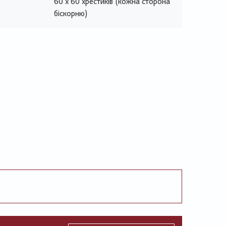
60 х 60 хрестиків (кожна сторона
біскорню)