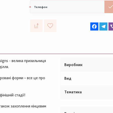
Мобільний
1 шт:
DMC Муліне 3347
телефон
1 шт:
DMC Diamant, Японія 35 метрів D3821
1 шт:
Бісер Mill Hill Glass Seed Beads 00374
Faceboo
Te
signs - велика прихильниця
Виробник
ілля.
туровані форми – все це про
Вид
Тематика
нішній стадії! ​
також захоплення кінцевим