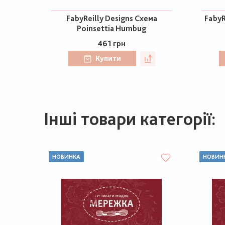
FabyReilly Designs Схема
FabyR
Poinsettia Humbug
461 грн
Купити
Інші товари категорії:
НОВИНКА
НОВИН