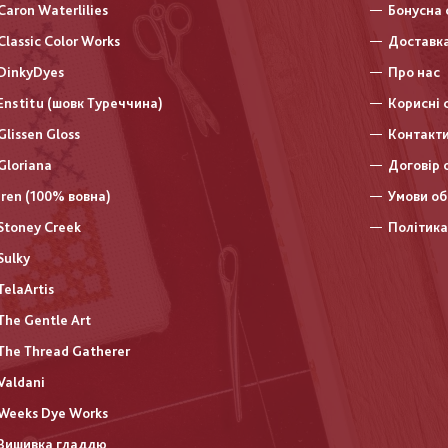
нижньо
Caron Waterlilies
Бонусна 
колонт
Classic Color Works
Доставка
DinkyDyes
Про нас
Enstitu (шовк Туреччина)
Корисні 
Glissen Gloss
Контакт
Gloriana
Договір 
Iren (100% вовна)
Умови об
Stoney Creek
Політика
Sulky
TelaArtis
The Gentle Art
The Thread Gatherer
Valdani
Weeks Dye Works
Вишивка гладдю