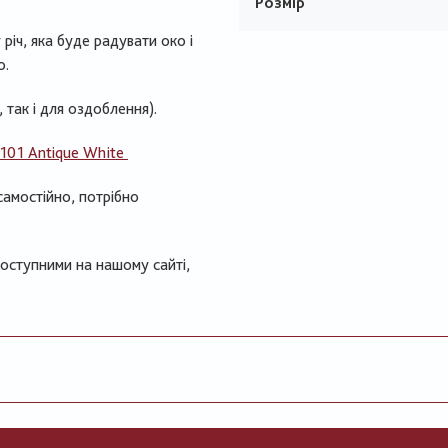
Розмір
річ, яка буде радувати око і
о.
, так і для оздоблення).
/101 Antique White
самостійно, потрібно
доступними на нашому сайті,