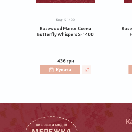
Код:
S-1400
Rosewood Manor Схема
Rose
Butterfly Whispers S-1400
H
436 грн
Купити
К