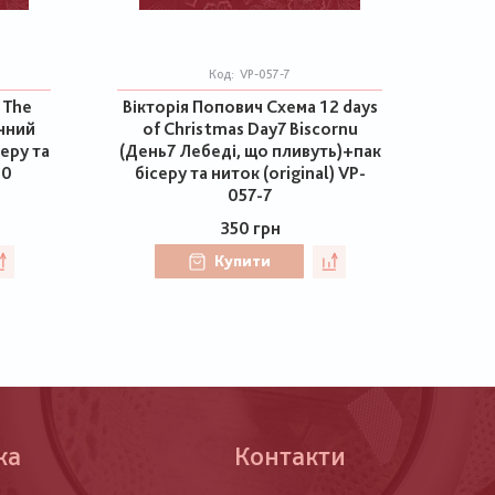
Код:
VP-057-7
 The
Вікторія Попович Схема 12 days
ічний
of Christmas Day7 Biscornu
серу та
(День7 Лебеді, що пливуть)+пак
60
бісеру та ниток (original) VP-
057-7
350 грн
Купити
ка
Контакти