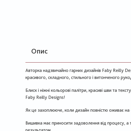
Опис
Авторка надзвичайно гарних дизайнів Faby Reilly De
красивого, складного, стильного і витонченого рукод
Блиск і ніжні кольорові палітри, красиві шви та текс
Faby Reilly Designs!​
Як це захоплююче, коли дизайн повністю оживає на фі
Вишивка має приносити задоволення від процесу, а 
результатом.