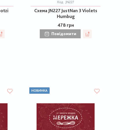
Код:
JN227
otzi
Схема JN227 JustNan 3 Violets
Humbug
478 грн
Повідомити
НОВИНКА