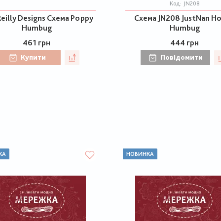
Код:
JN208
eilly Designs Схема Poppy
Схема JN208 JustNan Ho
Humbug
Humbug
461 грн
444 грн
Купити
Повідомити
КА
НОВИНКА