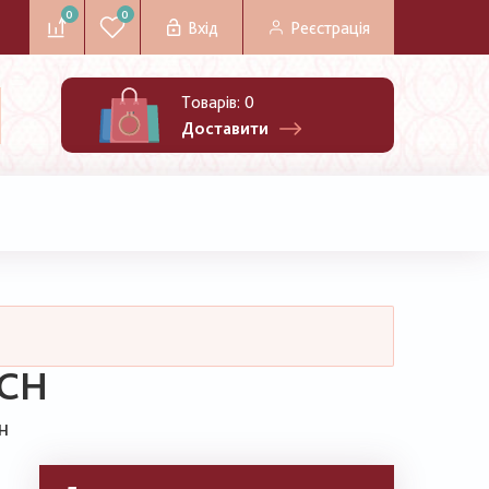
0
0
Вхід
Реєстрація
Товарів:
0
Доставити
-CH
H