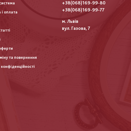
го
+38(068)169-99-80
система
итулу
+38(068)169-99-77
 і оплата
м. Львів
вул. Газова, 7
статті
и
оферти
міну та повернення
 конфіденційності