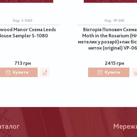
Код:
S-1080
Код:
VP-060
wood Manor Схема Leeds
Вікторія Попович Схема
ouse Sampler S-1080
Moth in the Rosarium (Н
метелик у розарії)+пак бі
ниток (original) VP-0
713 грн
2415 грн
Купити
Купити
аталог
Меню
Мереж