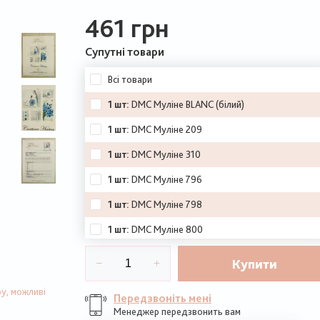
461 грн
Супутні товари
Всі товари
1 шт:
DMC Муліне BLANC (білий)
1 шт:
DMC Муліне 209
1 шт:
DMC Муліне 310
1 шт:
DMC Муліне 796
1 шт:
DMC Муліне 798
1 шт:
DMC Муліне 800
1 шт:
DMC Муліне 809
Купити
1 шт:
DMC Муліне 890
у, можливі
Передзвоніть мені
1 шт:
DMC Муліне 3345
Менеджер передзвонить вам