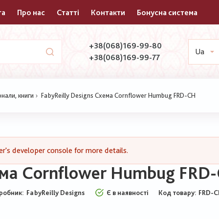
та
Про нас
Статті
Контакти
Бонусна система
+38(068)169-99-80
Ua
+38(068)169-99-77
нали, книги
FabyReilly Designs Схема Cornflower Humbug FRD-CH
's developer console for more details.
хема Cornflower Humbug FRD
робник:
FabyReilly Designs
Є в наявності
Код товару
FRD-C