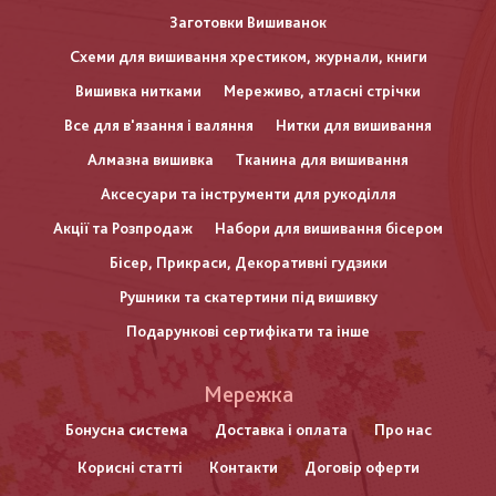
Заготовки Вишиванок
Схеми для вишивання хрестиком, журнали, книги
Вишивка нитками
Мереживо, атласні стрічки
Все для в'язання і валяння
Нитки для вишивання
Алмазна вишивка
Тканина для вишивання
Аксесуари та інструменти для рукоділля
Акції та Розпродаж
Набори для вишивання бісером
Бісер, Прикраси, Декоративні гудзики
Рушники та скатертини під вишивку
Подарункові сертифікати та інше
Меню
Мережка
нижнього
Бонусна система
Доставка і оплата
Про нас
Корисні статті
Контакти
Договір оферти
колонтитулу