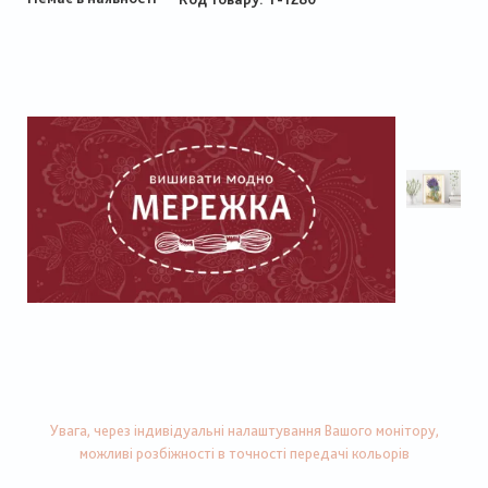
Увага, через індивідуальні налаштування Вашого монітору,
можливі розбіжності в точності передачі кольорів