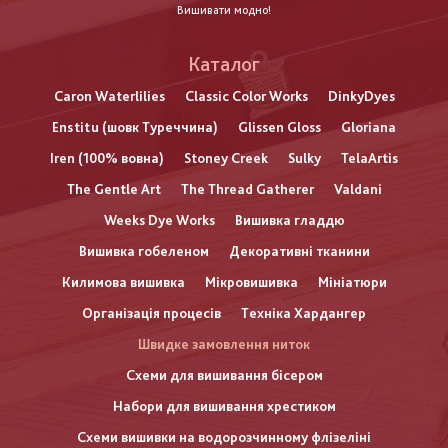
Вишивати модно!
Каталог
Caron Waterlilies
Classic Color Works
DinkyDyes
Enstitu (шовк Туреччина)
Glissen Gloss
Gloriana
Iren (100% вовна)
Stoney Creek
Sulky
TelaArtis
The Gentle Art
The Thread Gatherer
Valdani
Weeks Dye Works
Вишивка гладдю
Вишивка гобеленом
Декоративні тканини
Килимова вишивка
Мікровишивка
Мініатюри
Організація процесів
Техніка Хардангер
Швидке замовлення ниток
Схеми для вишивання бісером
Набори для вишивання хрестиком
Схеми вишивки на водорозчинному флізеліні