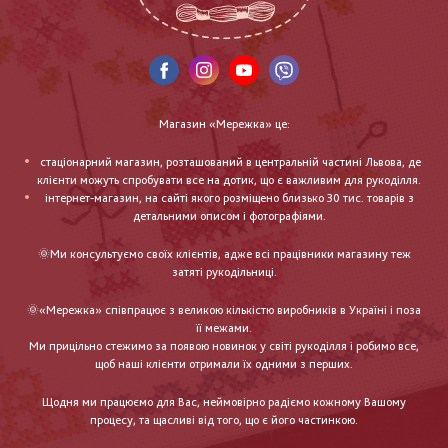
Магазин «Мережка» це:
стаціонарний магазин, розташований в центральній частині Львова, де
клієнти можуть спробувати все на дотик, що є важливим для рукоділля.
інтернет-магазин, на сайті якого розміщено близько 30 тис. товарів з
детальними описом і фотографіями.
🌞Ми консультуємо своїх клієнтів, адже всі працівники магазину теж
затяті рукодільниці.
🌞«Мережка» співпрацює з великою кількістю виробників в Україні і поза
її межами.
Ми прицільно стежимо за появою новинок у світі рукоділля і робимо все,
щоб наші клієнти отримали їх одними з перших.
Щодня ми працюємо для Вас, неймовірно радіємо кожному Вашому
процесу, та щасливі від того, що є його частинкою.