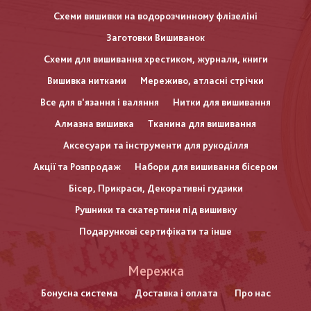
Схеми вишивки на водорозчинному флізеліні
Заготовки Вишиванок
Схеми для вишивання хрестиком, журнали, книги
Вишивка нитками
Мереживо, атласні стрічки
Все для в'язання і валяння
Нитки для вишивання
Алмазна вишивка
Тканина для вишивання
Аксесуари та інструменти для рукоділля
Акції та Розпродаж
Набори для вишивання бісером
Бісер, Прикраси, Декоративні гудзики
Рушники та скатертини під вишивку
Подарункові сертифікати та інше
Меню
Мережка
нижнього
Бонусна система
Доставка і оплата
Про нас