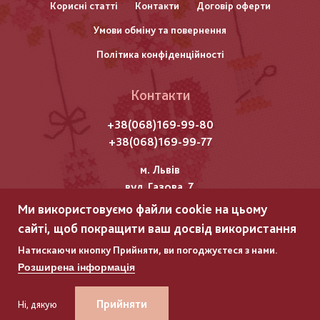
Корисні статті
Контакти
Договір оферти
колонтитулу
Умови обміну та повернення
Політика конфіденційності
Контакти
+38(068)169-99-80
+38(068)169-99-77
м. Львів
вул. Газова, 7
Ми використовуємо файли cookie на цьому
Всі права захищені "Мережка"
сайті, щоб покращити ваш досвід використання
Copyright © 2025
Натискаючи кнопку Прийняти, ви погоджуєтеся з нами.
Розширена інформація
ГЛЯНЕЦЬ
ГЛЯНЕЦЬ
–
–
РОЗРОБКА ІНТЕРНЕТ-МАГАЗИНІВ
РОЗРОБКА ІНТЕРНЕТ-МАГАЗИНІВ
Прийняти
Ні, дякую
+38(068)169-99-80