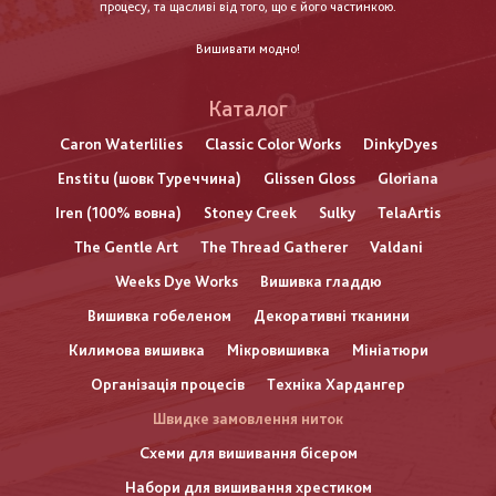
процесу, та щасливі від того, що є його частинкою.
Вишивати модно!
Каталог
Caron Waterlilies
Classic Color Works
DinkyDyes
Enstitu (шовк Туреччина)
Glissen Gloss
Gloriana
Iren (100% вовна)
Stoney Creek
Sulky
TelaArtis
The Gentle Art
The Thread Gatherer
Valdani
Weeks Dye Works
Вишивка гладдю
Вишивка гобеленом
Декоративні тканини
Килимова вишивка
Мікровишивка
Мініатюри
Організація процесів
Техніка Хардангер
Швидке замовлення ниток
Схеми для вишивання бісером
Набори для вишивання хрестиком