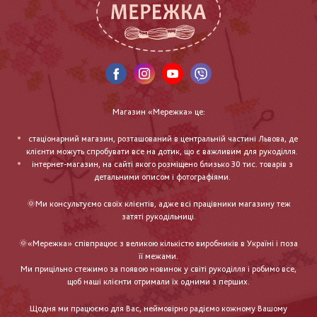
Магазин «Мережка» це:
стаціонарний магазин, розташований в центральній частині Львова, де
клієнти можуть спробувати все на дотик, що є важливим для рукоділля.
інтернет-магазин, на сайті якого розміщено близько 30 тис. товарів з
детальними описом і фотографіями.
🌞Ми консультуємо своїх клієнтів, адже всі працівники магазину теж
затяті рукодільниці.
🌞«Мережка» співпрацює з великою кількістю виробників в Україні і поза
її межами.
Ми прицільно стежимо за появою новинок у світі рукоділля і робимо все,
щоб наші клієнти отримали їх одними з перших.
Щодня ми працюємо для Вас, неймовірно радіємо кожному Вашому