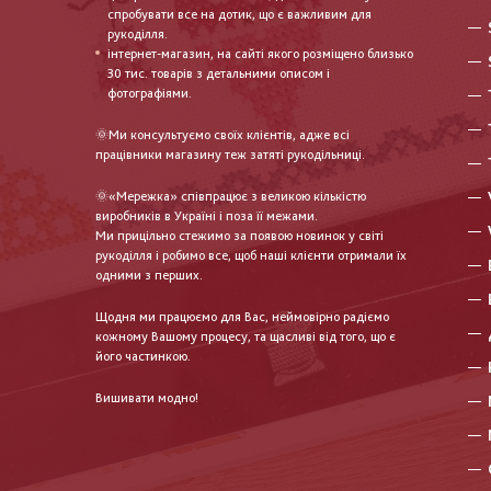
спробувати все на дотик, що є важливим для
рукоділля.
інтернет-магазин, на сайті якого розміщено близько
30 тис. товарів з детальними описом і
фотографіями.
🌞Ми консультуємо своїх клієнтів, адже всі
працівники магазину теж затяті рукодільниці.
🌞«Мережка» співпрацює з великою кількістю
виробників в Україні і поза її межами.
Ми прицільно стежимо за появою новинок у світі
рукоділля і робимо все, щоб наші клієнти отримали їх
одними з перших.
Щодня ми працюємо для Вас, неймовірно радіємо
кожному Вашому процесу, та щасливі від того, що є
його частинкою.
Вишивати модно!