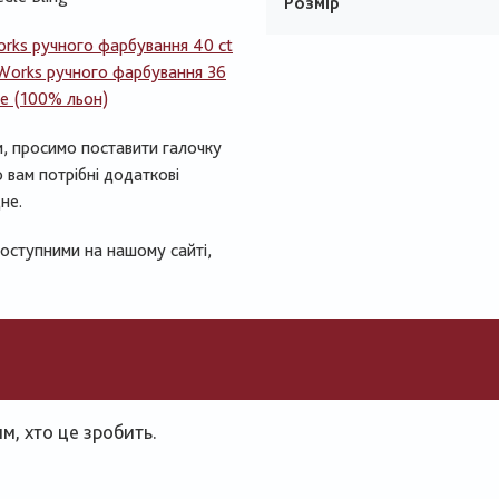
Розмір
1 шт:
DMC Муліне 169
rks ручного фарбування 40 ct
1 шт:
DMC Муліне 3799
Works ручного фарбування 36
ne (100% льон)
1 шт:
DMC Муліне BLANC (білий)
и, просимо поставити галочку
 вам потрібні додаткові
не.
доступними на нашому сайті,
, хто це зробить.