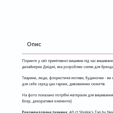
Опис
Поринте у світ примітивної вишивки під час вишиванн
дизайнерки Джіджі, яка розробляю схеми для бренда
Тварини, люди, флористичні мотиви, будиночки - ви
для себе серед цих гарних, дивовижних сюжетів.
На фото показано потрібні матеріали для вишивання ц
бісер, декоративні елементи).
Рекомендована тканина:
40 ct Shrekie's Tan by Nee