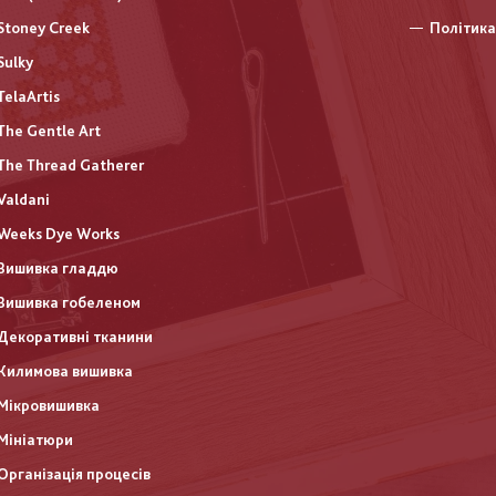
Stoney Creek
Політика
Sulky
TelaArtis
The Gentle Art
The Thread Gatherer
Valdani
Weeks Dye Works
Вишивка гладдю
Вишивка гобеленом
Декоративні тканини
Килимова вишивка
Мікровишивка
Мініатюри
Організація процесів