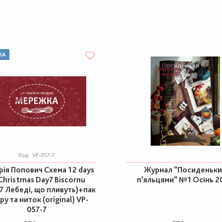
КА
Код:
VP-057-7
рія Попович Схема 12 days
Журнал "Посиденьки
Christmas Day7 Biscornu
п'яльцями" №1 Осінь 2
7 Лебеді, що пливуть)+пак
ру та ниток (original) VP-
057-7