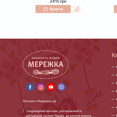
2415 грн
Купити
К
Магазин «Мережка» це:
стаціонарний магазин, розташований в
центральній частині Львова, де клієнти можуть