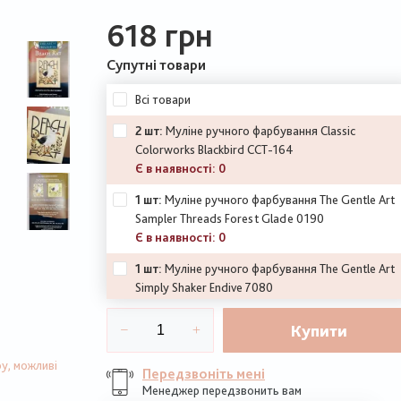
618 грн
Супутні товари
Всі товари
2 шт:
Муліне ручного фарбування Classic
Colorworks Blackbird CCT-164
Є в наявності: 0
1 шт:
Муліне ручного фарбування The Gentle Art
Sampler Threads Forest Glade 0190
Є в наявності: 0
1 шт:
Муліне ручного фарбування The Gentle Art
Simply Shaker Endive 7080
1 шт:
Муліне ручного фарбування The Gentle Art
Купити
Sampler Harvest Moon 7033
Є в наявності: 0
у, можливі
Передзвоніть мені
1 шт:
DMC Муліне 400
Менеджер передзвонить вам