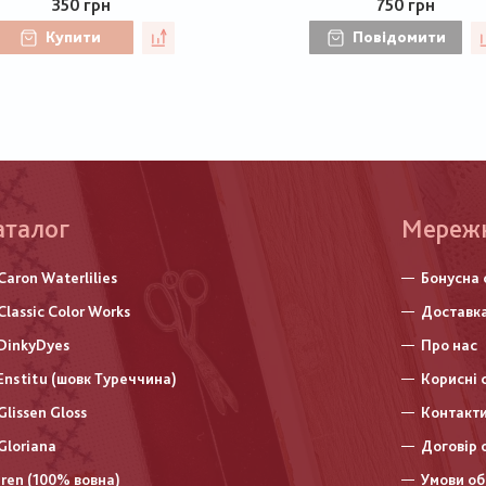
350 грн
750 грн
Купити
Повідомити
аталог
Меню
Мереж
нижньо
Caron Waterlilies
Бонусна 
колонт
Classic Color Works
Доставка
DinkyDyes
Про нас
Enstitu (шовк Туреччина)
Корисні 
Glissen Gloss
Контакт
Gloriana
Договір 
Iren (100% вовна)
Умови об