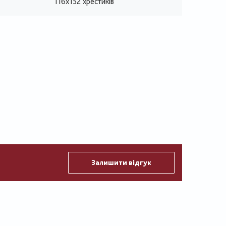
116х152 хрестиків
Залишити відгук