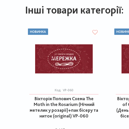
Інші товари категорії:
НОВИНКА
НОВИН
Код:
VP-060
Вікторія Попович Схема The
Вікто
Moth in the Rosarium (Нічний
of 
метелик у розарії)+пак бісеру та
(День
ниток (original) VP-060
бісе