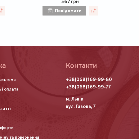
567 грн
Повідомити
ка
Контакти
го
+38(068)169-99-80
система
итулу
+38(068)169-99-77
 і оплата
м. Львів
вул. Газова, 7
статті
и
оферти
міну та повернення