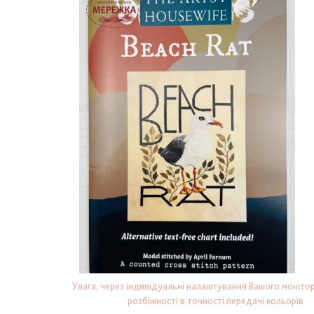
Увага, через індивідуальні налаштування Вашого монітор
розбіжності в точності передачі кольорів