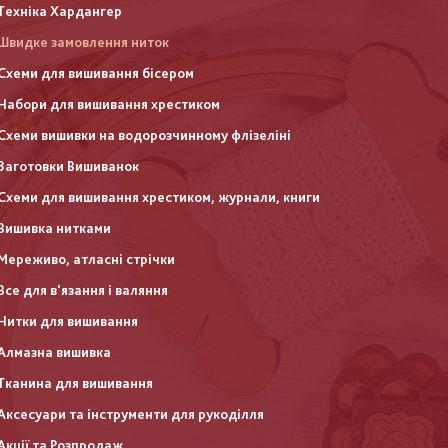
Техніка Хардангер
Швидке замовлення ниток
Схеми для вишивання бісером
Набори для вишивання хрестиком
Схеми вишивки на водорозчинному флізеліні
Заготовки Вишиванок
Схеми для вишивання хрестиком, журнали, книги
Вишивка нитками
Мереживо, атласні стрічки
Все для в'язання і валяння
Нитки для вишивання
Алмазна вишивка
Тканина для вишивання
Аксесуари та інструменти для рукоділля
Акції та Розпродаж