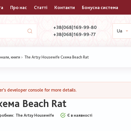
та
Про нас
Статті
Контакти
Бонусна система
+38(068)169-99-80
Ua
+38(068)169-99-77
нали, книги
The Artsy Housewife Схема Beach Rat
's developer console for more details.
хема Beach Rat
робник:
The Artsy Housewife
Є в наявності