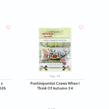
Код:
34
 з
Puntinipuntini Схема When I
026
Think Of Autumn 34