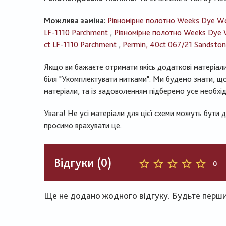
Можлива заміна:
Рівномірне полотно Weeks Dye Wo
LF-1110 Parchment
,
Рівномірне полотно Weeks Dye 
ct LF-1110 Parchment
,
Permin, 40ct 067/21 Sandsto
Якщо ви бажаєте отримати якісь додаткові матеріал
біля "Укомплектувати нитками". Ми будемо знати, що
матеріали, та із задоволенням підберемо усе необхід
Увага! Не усі матеріали для цієї схеми можуть бути 
просимо врахувати це.
Відгуки (0)
0
Ще не додано жодного відгуку. Будьте першим