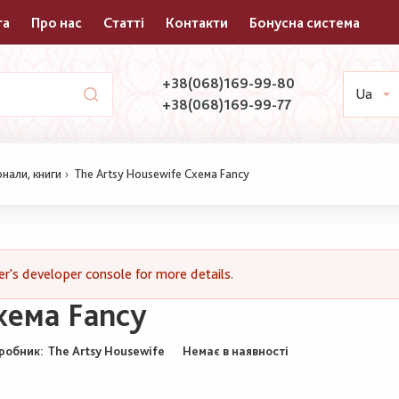
та
Про нас
Статті
Контакти
Бонусна система
+38(068)169-99-80
Ua
+38(068)169-99-77
нали, книги
The Artsy Housewife Схема Fancy
's developer console for more details.
хема Fancy
робник:
The Artsy Housewife
Немає в наявності