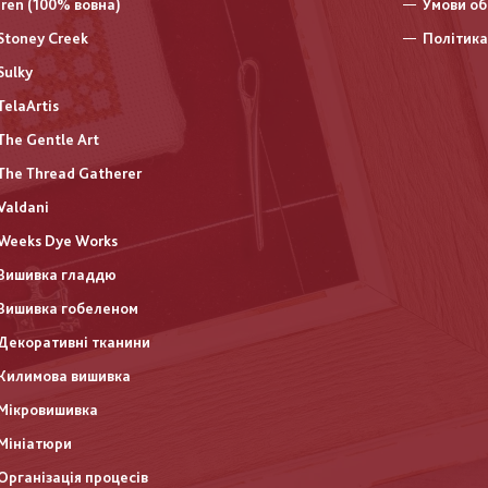
Iren (100% вовна)
Умови об
Stoney Creek
Політика
Sulky
TelaArtis
The Gentle Art
The Thread Gatherer
Valdani
Weeks Dye Works
Вишивка гладдю
Вишивка гобеленом
Декоративні тканини
Килимова вишивка
Мікровишивка
Мініатюри
Організація процесів