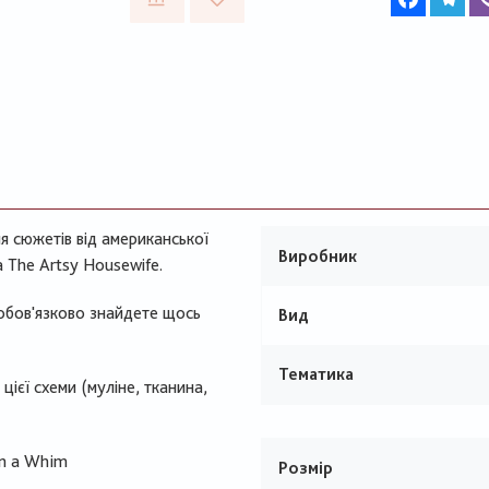
Works Purple Rain 2338
1 шт:
Муліне ручного фарбування Weeks Dye
Works Liquid Gold 1225a
1 шт:
Муліне ручного фарбування Weeks Dye
Works Chrysanthemum 2241
1 шт:
Муліне ручного фарбування Weeks Dye
Works Chesapeake 3950
1 шт:
Муліне ручного фарбування Weeks Dye
я сюжетів від американської
Виробник
Works Lichen 2208
 The Artsy Housewife.
1 шт:
Муліне ручного фарбування Weeks Dye
 обов'язково знайдете щось
Вид
Works Oskar 2197
1 шт:
Муліне ручного фарбування Weeks Dye
Тематика
Works Morris Blue 2109
ієї схеми (муліне, тканина,
on a Whim
Розмір