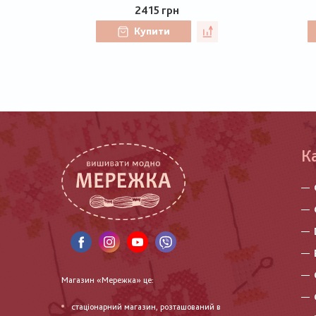
2415 грн
Купити
К
Магазин «Мережка» це:
стаціонарний магазин, розташований в