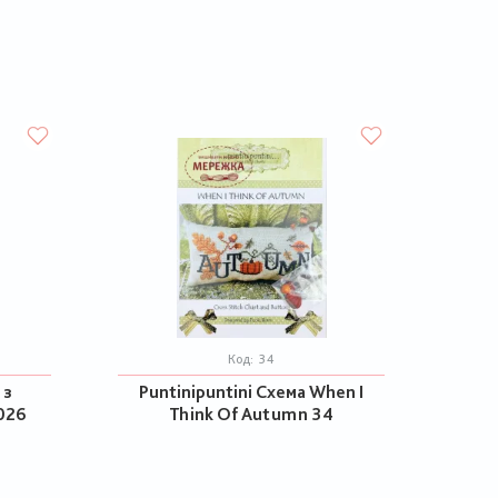
Код:
34
 з
Puntinipuntini Схема When I
026
Think Of Autumn 34