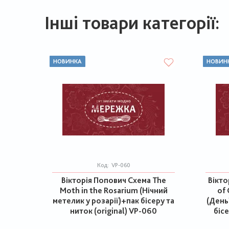
Інші товари категорії:
НОВИНКА
НОВИН
Код:
VP-060
Вікторія Попович Схема The
Вікто
Moth in the Rosarium (Нічний
of 
метелик у розарії)+пак бісеру та
(День
ниток (original) VP-060
бісе