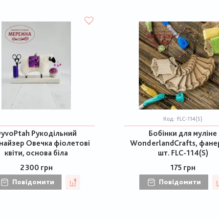
Код:
FLC-114(S)
yvoPtah Рукодільний
Бобінки для муліне
найзер Овечка фіолетові
WonderlandCrafts, фане
квіти, основа біла
шт. FLC-114(S)
2300 грн
175 грн
Повідомити
Повідомити