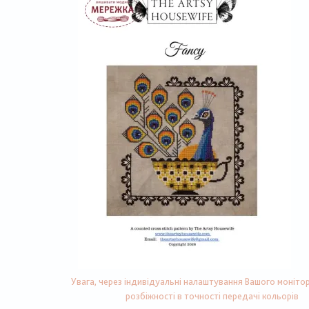
Увага, через індивідуальні налаштування Вашого монітор
розбіжності в точності передачі кольорів