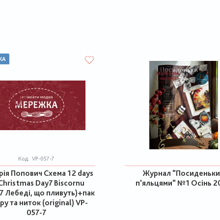
КА
Код:
VP-057-7
рія Попович Схема 12 days
Журнал "Посиденьки
Christmas Day7 Biscornu
п'яльцями" №1 Осінь 2
7 Лебеді, що пливуть)+пак
ру та ниток (original) VP-
057-7