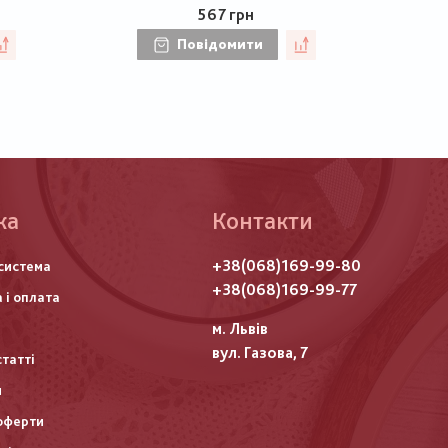
567 грн
Повідомити
ка
Контакти
го
+38(068)169-99-80
система
итулу
+38(068)169-99-77
 і оплата
м. Львів
вул. Газова, 7
статті
и
оферти