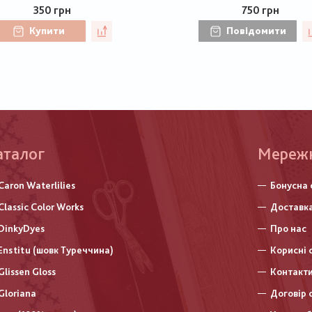
350 грн
750 грн
Купити
Повідомити
аталог
Меню
Мереж
нижньо
Caron Waterlilies
Бонусна 
колонт
Classic Color Works
Доставка
DinkyDyes
Про нас
Enstitu (шовк Туреччина)
Корисні 
Glissen Gloss
Контакт
Gloriana
Договір 