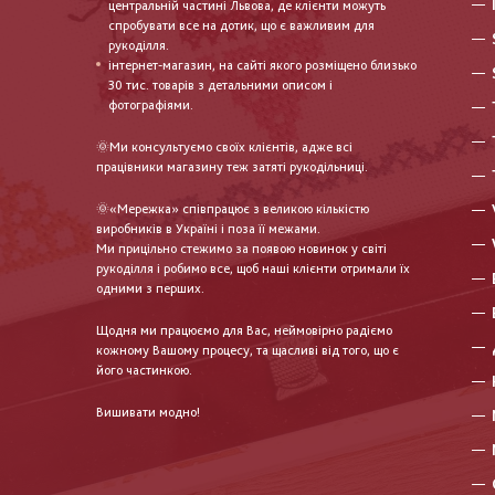
центральній частині Львова, де клієнти можуть
спробувати все на дотик, що є важливим для
рукоділля.
інтернет-магазин, на сайті якого розміщено близько
30 тис. товарів з детальними описом і
фотографіями.
🌞Ми консультуємо своїх клієнтів, адже всі
працівники магазину теж затяті рукодільниці.
🌞«Мережка» співпрацює з великою кількістю
виробників в Україні і поза її межами.
Ми прицільно стежимо за появою новинок у світі
рукоділля і робимо все, щоб наші клієнти отримали їх
одними з перших.
Щодня ми працюємо для Вас, неймовірно радіємо
кожному Вашому процесу, та щасливі від того, що є
його частинкою.
Вишивати модно!