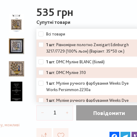
535 грн
Супутні товари
Всі товари
1 шт:
Рівномірне полотно Zweigart Edinburgh
3217/7729 (100% льон)
(
Варіант:
35*50 см.)
1 шт:
DMC Муліне BLANC (білий)
1 шт:
DMC Муліне 310
1 шт:
Муліне ручного фарбування Weeks Dye
Works Persimmon 2230a
1 шт:
Муліне ручного фарбування Weeks Dye
Works Bluecoat Blue 6550
Повідомити
1 шт:
Муліне ручного фарбування Weeks Dye
Works Santa Cruz 2114
у, можливі
Faceboo
Te
1 шт:
Муліне ручного фарбування Weeks Dye