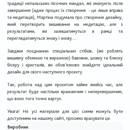
традиції непальських пісочних мандал, які змахують після
завершення (адже процес їх створення - це лише вправа
та медитація), Мартіна подумала про створення дизайну,
який перетворить вишивання на медитацію, але з
результатами, які залишатимуться в рамці та
переглядатимуться знову і знову…
Завдяки поєднанню спеціальних стібків, (які роблять
вишивку обємною та виразною) бавовни, шовку та блиску
бісеру і кристалів, ви обов’язково знайдете ідеальний
дизайн для свого наступного проєкту.
Так, робота над цим проєктом займе якийсь час, але
результат буде настільки вражаючим і неперевершеним,
що воно того точно вартує.
Увага! Не усі матеріали для цієї схеми можуть бути
доступними на нашому сайті, просимо врахувати це.
Виробник