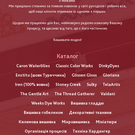
її межами.
Ми прицільно стежимо за появою новинок у світі рукоділля і робимо все,
щоб наші клієнти отримали їх одними з перших.
Щодня ми працюємо для Вас, неймовірно радіємо кожному Вашому
процесу, та щасливі від того, що є його частинкою.
Вишивати модно!
Каталог
Caron Waterlilies
Classic Color Works
DinkyDyes
Enstitu (шовк Туреччина)
Glissen Gloss
Gloriana
Iren (100% вовна)
Stoney Creek
Sulky
TelaArtis
The Gentle Art
The Thread Gatherer
Valdani
Weeks Dye Works
Вишивка гладдю
Вишивка гобеленом
Декоративні тканини
Килимова вишивка
Мікровишивка
Мініатюри
Організація процесів
Техніка Хардангер