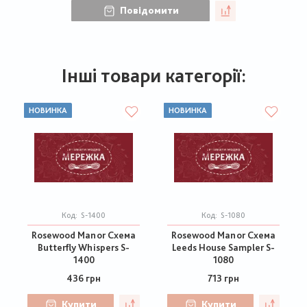
Повідомити
Інші товари категорії:
НОВИНКА
НОВИНКА
Код:
S-1400
Код:
S-1080
Rosewood Manor Схема
Rosewood Manor Схема
Butterfly Whispers S-
Leeds House Sampler S-
1400
1080
436 грн
713 грн
Купити
Купити