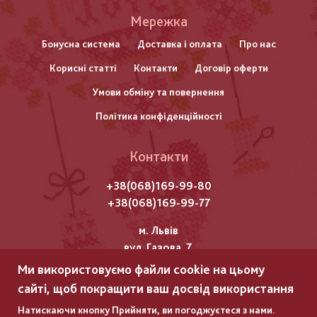
Меню
Мережка
нижнього
Бонусна система
Доставка і оплата
Про нас
Корисні статті
Контакти
Договір оферти
колонтитулу
Умови обміну та повернення
Політика конфіденційності
Контакти
+38(068)169-99-80
+38(068)169-99-77
м. Львів
вул. Газова, 7
Ми використовуємо файли cookie на цьому
Всі права захищені "Мережка"
сайті, щоб покращити ваш досвід використання
Copyright © 2025
Натискаючи кнопку Прийняти, ви погоджуєтеся з нами.