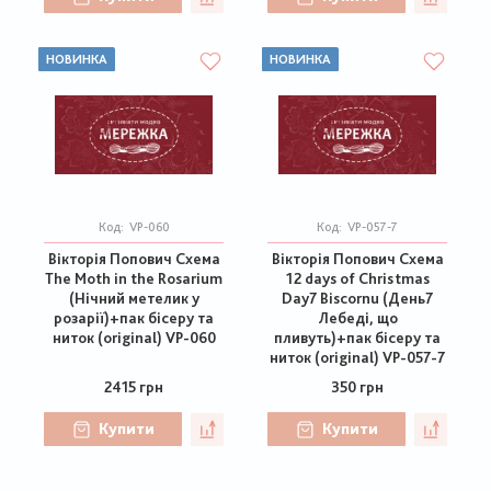
НОВИНКА
НОВИНКА
Код:
VP-060
Код:
VP-057-7
Вікторія Попович Схема
Вікторія Попович Схема
The Moth in the Rosarium
12 days of Christmas
(Нічний метелик у
Day7 Biscornu (День7
розарії)+пак бісеру та
Лебеді, що
ниток (original) VP-060
пливуть)+пак бісеру та
ниток (original) VP-057-7
2415 грн
350 грн
Купити
Купити