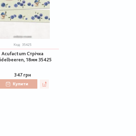
Код:
35425
Acufactum Стрічка
idelbeeren, 18мм 35425
347 грн
Купити