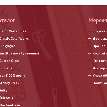
аталог
Меню
Мереж
нижньо
Caron Waterlilies
Бонусна 
колонт
Classic Color Works
Доставка
DinkyDyes
Про нас
Enstitu (шовк Туреччина)
Корисні 
Glissen Gloss
Контакт
Gloriana
Договір 
Iren (100% вовна)
Умови об
Stoney Creek
Політика
Sulky
TelaArtis
The Gentle Art