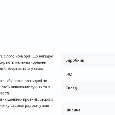
та білого кольорів, що нагадує
Виробник
 збирають маленькі чорничні
в'ю зберігають їх у своїх
Вид
ак, ніби ніжно розкидані по
 своїх вишуканих сукнях та з
Склад
вості.
вих швейних проектів, свіжого
 нотку садової радості у ваш
Ширина