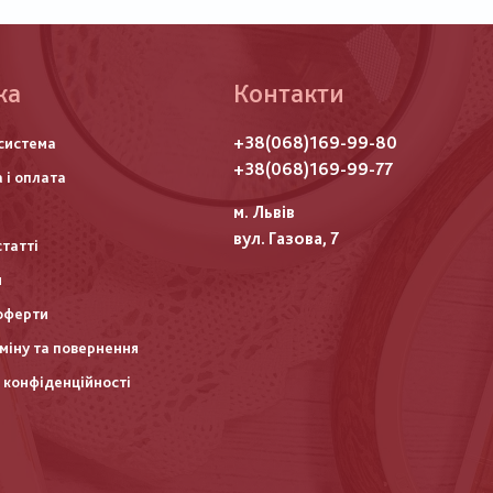
ка
Контакти
го
+38(068)169-99-80
система
итулу
+38(068)169-99-77
 і оплата
м. Львів
вул. Газова, 7
статті
и
оферти
міну та повернення
 конфіденційності