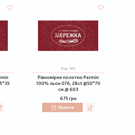
Код:
603
rmin
Рівномірне полотно Permin
5*35
100% льон 076, 28ct @50*70
см.@ 603
675 грн
Купити