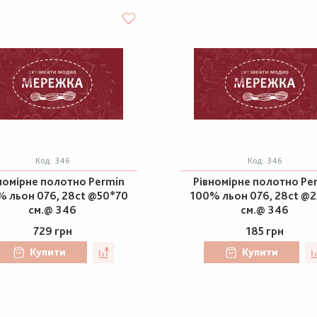
Код:
346
Код:
346
номірне полотно Permin
Рівномірне полотно Pe
 льон 076, 28ct @50*70
100% льон 076, 28ct @2
см.@ 346
см.@ 346
729 грн
185 грн
Купити
Купити