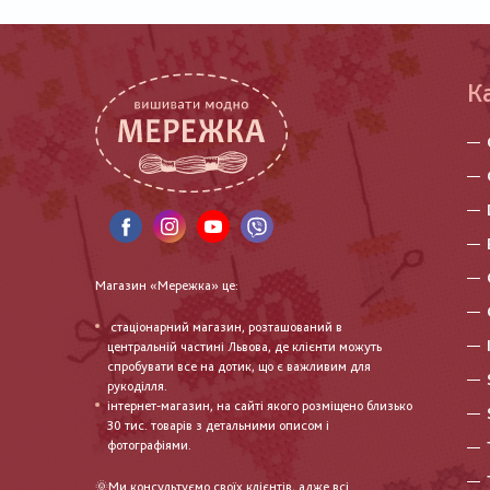
К
Магазин «Мережка» це:
стаціонарний магазин, розташований в
центральній частині Львова, де клієнти можуть
спробувати все на дотик, що є важливим для
рукоділля.
інтернет-магазин, на сайті якого розміщено близько
30 тис. товарів з детальними описом і
фотографіями.
🌞Ми консультуємо своїх клієнтів, адже всі