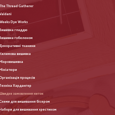
The Thread Gatherer
Valdani
Weeks Dye Works
Вишивка гладдю
Вишивка гобеленом
Декоративні тканини
Килимова вишивка
Мікровишивка
Мініатюри
Організація процесів
Техніка Хардангер
Швидке замовлення ниток
Схеми для вишивання бісером
Набори для вишивання хрестиком