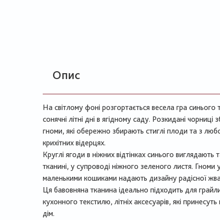
Опис
На світлому фоні розгортається весела гра синього 
сонячні літні дні в ягідному саду. Розкидані чорниці
гноми, які обережно збирають стиглі плоди та з любо
крихітних відерцях.
Круглі ягоди в ніжних відтінках синього виглядають т
тканині, у супроводі ніжного зеленого листя. Гноми у
маленькими кошиками надають дизайну радісної жва
Ця бавовняна тканина ідеально підходить для грайли
кухонного текстилю, літніх аксесуарів, які принесуть
дім.