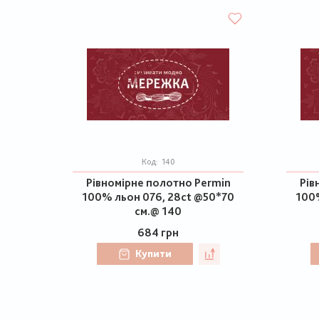
Код:
140
Рівномірне полотно Permin
Рів
100% льон 076, 28ct @50*70
100%
см.@ 140
684 грн
Купити