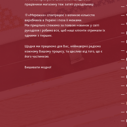
працівники магазину теж затяті рукодільниці.
🌞«Мережка» співпрацює з великою кількістю
виробників в Україні і поза її межами.
Ми прицільно стежимо за появою новинок у світі
рукоділля і робимо все, щоб наші клієнти отримали їх
одними з перших.
Щодня ми працюємо для Вас, неймовірно радіємо
кожному Вашому процесу, та щасливі від того, що є
його частинкою.
Вишивати модно!