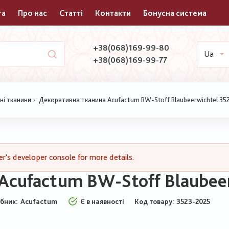
та
Про нас
Статті
Контакти
Бонусна система
+38(068)169-99-80
Ua
+38(068)169-99-77
ні тканини
Декоративна тканина Acufactum BW-Stoff Blaubeerwichtel 35
's developer console for more details.
Acufactum BW-Stoff Blaubee
бник:
Acufactum
Є в наявності
Код товару
3523-2025