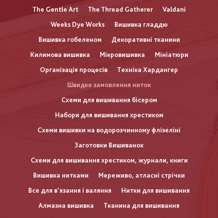
The Gentle Art
The Thread Gatherer
Valdani
Weeks Dye Works
Вишивка гладдю
Вишивка гобеленом
Декоративні тканини
Килимова вишивка
Мікровишивка
Мініатюри
Організація процесів
Техніка Хардангер
Швидке замовлення ниток
Схеми для вишивання бісером
Набори для вишивання хрестиком
Схеми вишивки на водорозчинному флізеліні
Заготовки Вишиванок
Схеми для вишивання хрестиком, журнали, книги
Вишивка нитками
Мереживо, атласні стрічки
Все для в'язання і валяння
Нитки для вишивання
Алмазна вишивка
Тканина для вишивання