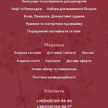
Аксесуари та інструменти для рукоділля
Акції та Розпродаж
Набори для вишивання бісером
Бісер, Прикраси, Декоративні гудзики
Рушники та скатертини під вишивку
Подарункові сертифікати та інше
Меню
Мережка
нижнього
Бонусна система
Доставка і оплата
Про нас
Корисні статті
Контакти
Договір оферти
колонтитулу
Умови обміну та повернення
Політика конфіденційності
Контакти
+38(068)169-99-80
+38(068)169-99-77