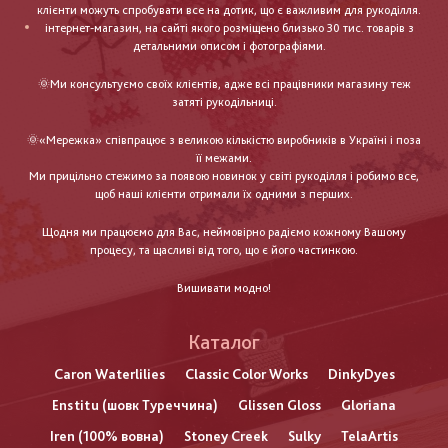
клієнти можуть спробувати все на дотик, що є важливим для рукоділля.
інтернет-магазин, на сайті якого розміщено близько 30 тис. товарів з
детальними описом і фотографіями.
🌞Ми консультуємо своїх клієнтів, адже всі працівники магазину теж
затяті рукодільниці.
🌞«Мережка» співпрацює з великою кількістю виробників в Україні і поза
її межами.
Ми прицільно стежимо за появою новинок у світі рукоділля і робимо все,
щоб наші клієнти отримали їх одними з перших.
Щодня ми працюємо для Вас, неймовірно радіємо кожному Вашому
процесу, та щасливі від того, що є його частинкою.
Вишивати модно!
Каталог
Caron Waterlilies
Classic Color Works
DinkyDyes
Enstitu (шовк Туреччина)
Glissen Gloss
Gloriana
Iren (100% вовна)
Stoney Creek
Sulky
TelaArtis