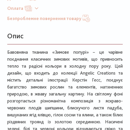
Оплата
Безпроблемне повернення товару
Опис
Бавовняна тканина «Зимове попурі» – це чарівне
поєднання класичних зимових мотивів, що привносить
тепло та радісні кольори в холодну пору року. Цей
дизайн, що входить до колекції Angelic Creations та
містить детальні ілюстрації Керстін Гесс, поєднує
багатство зимових рослин та елементів, натхненних
природою, в жваву загальну картину. На світлому фоні
розгортається різноманітна композиція з яскраво-
червоних плодів шипшини, блискучого листя падуба,
вишуканих ягід ялівцю, гілок сосни та ялини, а також білих
різдвяних троянд із золотою серединкою. Насичені
зелені, білі та червоні кольори відчуваються свіжо та