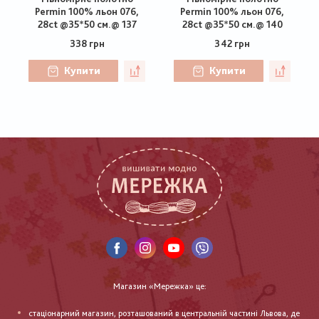
Permin 100% льон 076,
Permin 100% льон 076,
28ct @35*50 см.@ 137
28ct @35*50 см.@ 140
338 грн
342 грн
Купити
Купити
Магазин «Мережка» це:
стаціонарний магазин, розташований в центральній частині Львова, де