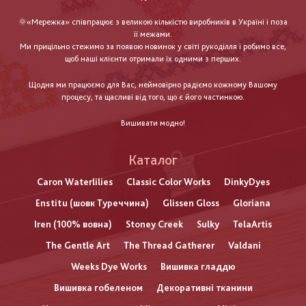
🌞«Мережка» співпрацює з великою кількістю виробників в Україні і поза
її межами.
Ми прицільно стежимо за появою новинок у світі рукоділля і робимо все,
щоб наші клієнти отримали їх одними з перших.
Щодня ми працюємо для Вас, неймовірно радіємо кожному Вашому
процесу, та щасливі від того, що є його частинкою.
Вишивати модно!
Каталог
Caron Waterlilies
Classic Color Works
DinkyDyes
Enstitu (шовк Туреччина)
Glissen Gloss
Gloriana
Iren (100% вовна)
Stoney Creek
Sulky
TelaArtis
The Gentle Art
The Thread Gatherer
Valdani
Weeks Dye Works
Вишивка гладдю
Вишивка гобеленом
Декоративні тканини