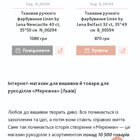
Код:
N_00294
Код:
B_00594
Тканини ручного
Тканини ручного
фарбування Linen by
фарбування Linen by
Lena Newcastle 40 ct,
Lena Belfast 32 ct, 35*49
35*50 см. N_00294
см. B_00594
1080 грн
870 грн
Повідомити
Купити
Інтернет-магазин для вишивки й товари для
рукоділля «Мережка» (Львів)
Любов до вишивки творить диво. Все починається із
захоплення та ідеї, а потім вони стають справою життя.
Саме так починається історія створення «Мережки» — це
магазин рукоділля з асортиментом
понад 10 500 товарів
.