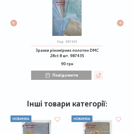
Код:
987435
Зразки ріномірних полотен DMC
28ct 8 шт. 987435
90 грн
Повідомити
Інші товари категорії:
НОВИНКА
НОВИНКА