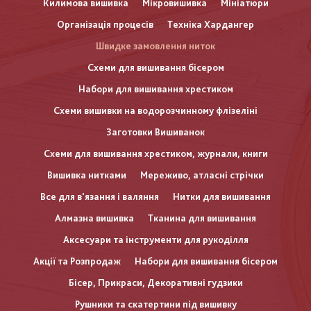
Килимова вишивка
Мікровишивка
Мініатюри
Організація процесів
Техніка Хардангер
Швидке замовлення ниток
Схеми для вишивання бісером
Набори для вишивання хрестиком
Схеми вишивки на водорозчинному флізеліні
Заготовки Вишиванок
Схеми для вишивання хрестиком, журнали, книги
Вишивка нитками
Мереживо, атласні стрічки
Все для в'язання і валяння
Нитки для вишивання
Алмазна вишивка
Тканина для вишивання
Аксесуари та інструменти для рукоділля
Акції та Розпродаж
Набори для вишивання бісером
Бісер, Прикраси, Декоративні гудзики
Рушники та скатертини під вишивку