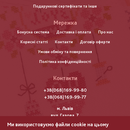
Подарункові сертифікати та інше
Меню
Мережка
нижнього
Бонусна система
Доставка і оплата
Про нас
Корисні статті
Контакти
Договір оферти
колонтитулу
Умови обміну та повернення
Політика конфіденційності
Контакти
+38(068)169-99-80
+38(068)169-99-77
м. Львів
вул. Газова, 7
Ми використовуємо файли cookie на цьому