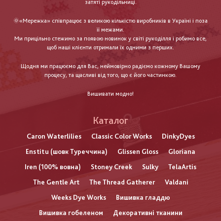
затяті рукодільниці.
🌞«Мережка» співпрацює з великою кількістю виробників в Україні і поза
її межами.
Ми прицільно стежимо за появою новинок у світі рукоділля і робимо все,
щоб наші клієнти отримали їх одними з перших.
Щодня ми працюємо для Вас, неймовірно радіємо кожному Вашому
процесу, та щасливі від того, що є його частинкою.
Вишивати модно!
Каталог
Caron Waterlilies
Classic Color Works
DinkyDyes
Enstitu (шовк Туреччина)
Glissen Gloss
Gloriana
Iren (100% вовна)
Stoney Creek
Sulky
TelaArtis
The Gentle Art
The Thread Gatherer
Valdani
Weeks Dye Works
Вишивка гладдю
Вишивка гобеленом
Декоративні тканини