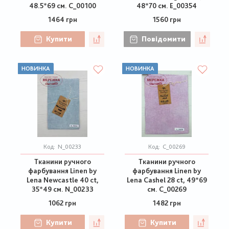
48.5*69 см. C_00100
48*70 см. E_00354
1464 грн
1560 грн
Купити
Повідомити
НОВИНКА
НОВИНКА
Код:
N_00233
Код:
C_00269
Тканини ручного
Тканини ручного
фарбування Linen by
фарбування Linen by
Lena Newcastle 40 ct,
Lena Cashel 28 ct, 49*69
35*49 см. N_00233
см. C_00269
1062 грн
1482 грн
Купити
Купити