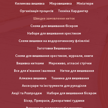
Килимова вишивка
Мікровишивка
Мініатюри
Організація процесів
Техніка Хардангер
Швидке замовлення ниток
Схеми для вишивання бісером
Набори для вишивання хрестиком
Схеми вишивки на водорозчинному флізеліні
Заготовки Вишиванок
Схеми для вишивання хрестиком, журнали, книги
Вишивка нитками
Мереживо, атласні стрічки
Все для в'язання і валяння
Нитки для вишивання
Алмазна вишивка
Тканина для вишивання
Аксесуари та інструменти для рукоділля
Акції та Розпродаж
Набори для вишивання бісером
Бісер, Прикраси, Декоративні гудзики