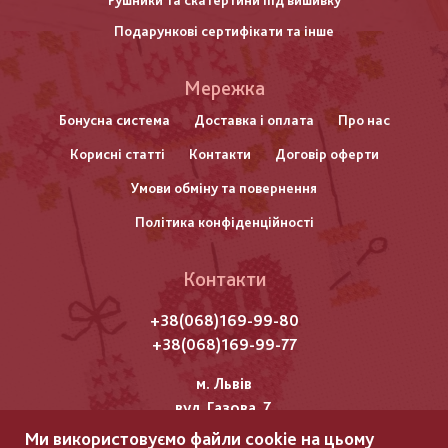
Рушники та скатертини під вишивку
Подарункові сертифікати та інше
Меню
Мережка
нижнього
Бонусна система
Доставка і оплата
Про нас
Корисні статті
Контакти
Договір оферти
колонтитулу
Умови обміну та повернення
Політика конфіденційності
Контакти
+38(068)169-99-80
+38(068)169-99-77
м. Львів
вул. Газова, 7
Ми використовуємо файли cookie на цьому