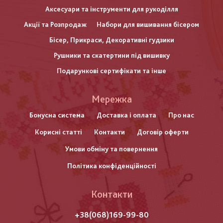
Аксесуари та інструменти для рукоділля
Акції та Розпродаж
Набори для вишивання бісером
Бісер, Прикраси, Декоративні гудзики
Рушники та скатертини під вишивку
Подарункові сертифікати та інше
Меню
Мережка
нижнього
Бонусна система
Доставка і оплата
Про нас
Корисні статті
Контакти
Договір оферти
колонтитулу
Умови обміну та повернення
Політика конфіденційності
Контакти
+38(068)169-99-80