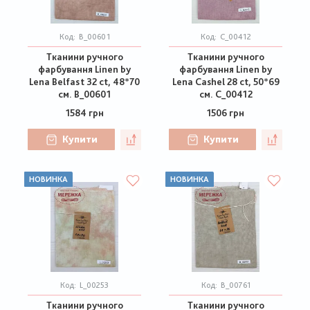
Код:
B_00601
Код:
C_00412
Тканини ручного
Тканини ручного
фарбування Linen by
фарбування Linen by
Lena Belfast 32 ct, 48*70
Lena Cashel 28 ct, 50*69
см. B_00601
см. C_00412
1584 грн
1506 грн
Купити
Купити
НОВИНКА
НОВИНКА
Код:
L_00253
Код:
B_00761
Тканини ручного
Тканини ручного