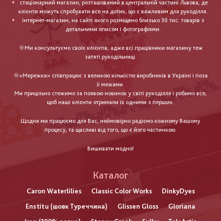
стаціонарний магазин, розташований в центральній частині Львова, де
клієнти можуть спробувати все на дотик, що є важливим для рукоділля.
інтернет-магазин, на сайті якого розміщено близько 30 тис. товарів з
детальними описом і фотографіями.
🌞Ми консультуємо своїх клієнтів, адже всі працівники магазину теж
затяті рукодільниці.
🌞«Мережка» співпрацює з великою кількістю виробників в Україні і поза
її межами.
Ми прицільно стежимо за появою новинок у світі рукоділля і робимо все,
щоб наші клієнти отримали їх одними з перших.
Щодня ми працюємо для Вас, неймовірно радіємо кожному Вашому
процесу, та щасливі від того, що є його частинкою.
Вишивати модно!
Каталог
Caron Waterlilies
Classic Color Works
DinkyDyes
Enstitu (шовк Туреччина)
Glissen Gloss
Gloriana