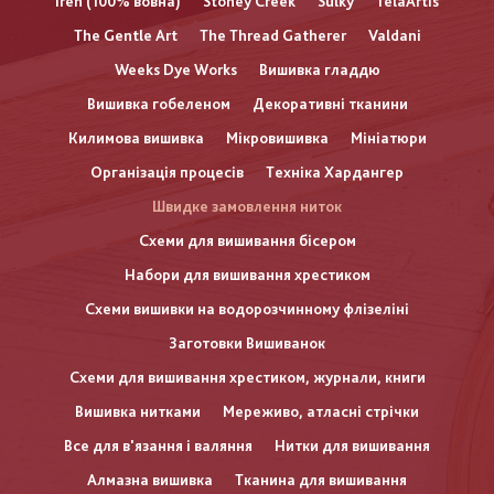
Iren (100% вовна)
Stoney Creek
Sulky
TelaArtis
The Gentle Art
The Thread Gatherer
Valdani
Weeks Dye Works
Вишивка гладдю
Вишивка гобеленом
Декоративні тканини
Килимова вишивка
Мікровишивка
Мініатюри
Організація процесів
Техніка Хардангер
Швидке замовлення ниток
Схеми для вишивання бісером
Набори для вишивання хрестиком
Схеми вишивки на водорозчинному флізеліні
Заготовки Вишиванок
Схеми для вишивання хрестиком, журнали, книги
Вишивка нитками
Мереживо, атласні стрічки
Все для в'язання і валяння
Нитки для вишивання
Алмазна вишивка
Тканина для вишивання