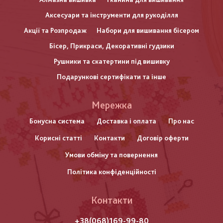
Аксесуари та інструменти для рукоділля
Акції та Розпродаж
Набори для вишивання бісером
Бісер, Прикраси, Декоративні гудзики
Рушники та скатертини під вишивку
Подарункові сертифікати та інше
Меню
Мережка
нижнього
Бонусна система
Доставка і оплата
Про нас
Корисні статті
Контакти
Договір оферти
колонтитулу
Умови обміну та повернення
Політика конфіденційності
Контакти
+38(068)169-99-80