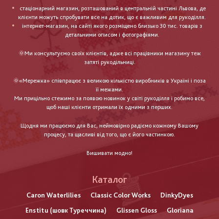
стаціонарний магазин, розташований в центральній частині Львова, де
клієнти можуть спробувати все на дотик, що є важливим для рукоділля.
інтернет-магазин, на сайті якого розміщено близько 30 тис. товарів з
детальними описом і фотографіями.
🌞Ми консультуємо своїх клієнтів, адже всі працівники магазину теж
затяті рукодільниці.
🌞«Мережка» співпрацює з великою кількістю виробників в Україні і поза
її межами.
Ми прицільно стежимо за появою новинок у світі рукоділля і робимо все,
щоб наші клієнти отримали їх одними з перших.
Щодня ми працюємо для Вас, неймовірно радіємо кожному Вашому
процесу, та щасливі від того, що є його частинкою.
Вишивати модно!
Каталог
Caron Waterlilies
Classic Color Works
DinkyDyes
Enstitu (шовк Туреччина)
Glissen Gloss
Gloriana