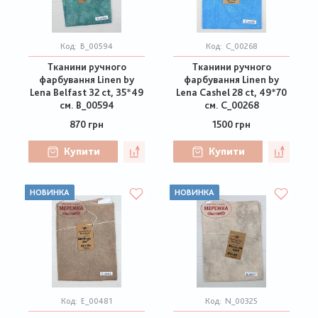
Код:
B_00594
Код:
C_00268
Тканини ручного
Тканини ручного
фарбування Linen by
фарбування Linen by
Lena Belfast 32 ct, 35*49
Lena Cashel 28 ct, 49*70
см. B_00594
см. C_00268
870 грн
1500 грн
Купити
Купити
НОВИНКА
НОВИНКА
Код:
E_00481
Код:
N_00325