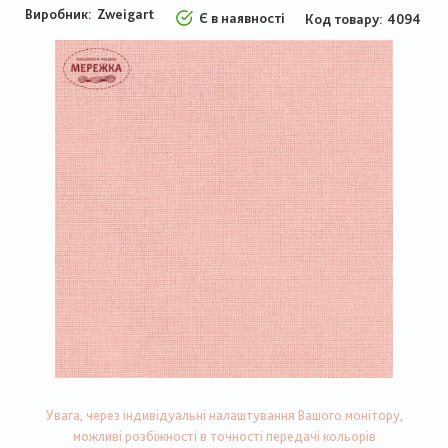
Виробник:
Zweigart
Є в наявності
Код товару
4094
Увага, через індивідуальні налаштування Вашого монітору,
можливі розбіжності в точності передачі кольорів