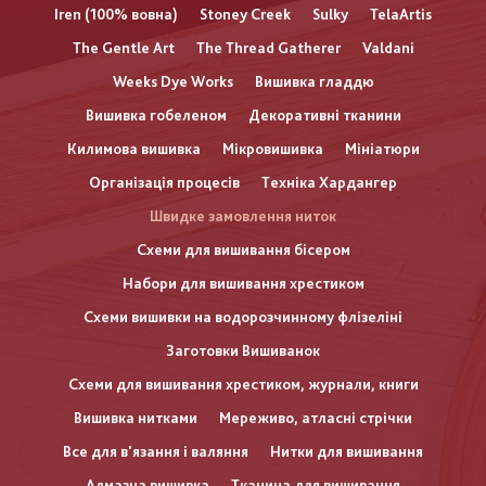
Iren (100% вовна)
Stoney Creek
Sulky
TelaArtis
The Gentle Art
The Thread Gatherer
Valdani
Weeks Dye Works
Вишивка гладдю
Вишивка гобеленом
Декоративні тканини
Килимова вишивка
Мікровишивка
Мініатюри
Організація процесів
Техніка Хардангер
Швидке замовлення ниток
Схеми для вишивання бісером
Набори для вишивання хрестиком
Схеми вишивки на водорозчинному флізеліні
Заготовки Вишиванок
Схеми для вишивання хрестиком, журнали, книги
Вишивка нитками
Мереживо, атласні стрічки
Все для в'язання і валяння
Нитки для вишивання
Алмазна вишивка
Тканина для вишивання