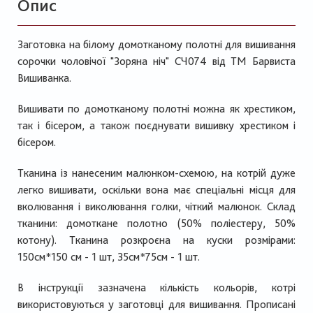
Опис
Заготовка на білому домотканому полотні для вишивання
сорочки чоловічої "Зоряна ніч" СЧ074 від ТМ Барвиста
Вишиванка.
Вишивати по домотканому полотні можна як хрестиком,
так і бісером, а також поєднувати вишивку хрестиком і
бісером.
Тканина із нанесеним малюнком-схемою, на котрій дуже
легко вишивати, оскільки вона має спеціальні місця для
вколювання і виколювання голки, чіткий малюнок. Склад
тканини: домоткане полотно (50% поліестеру, 50%
котону). Тканина розкроєна на куски розмірами:
150см*150 см - 1 шт, 35см*75см - 1 шт.
В інструкції зазначена кількість кольорів, котрі
використовуються у заготовці для вишивання. Прописані