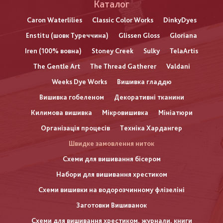
Каталог
Caron Waterlilies
Classic Color Works
DinkyDyes
Enstitu (шовк Туреччина)
Glissen Gloss
Gloriana
Iren (100% вовна)
Stoney Creek
Sulky
TelaArtis
The Gentle Art
The Thread Gatherer
Valdani
Weeks Dye Works
Вишивка гладдю
Вишивка гобеленом
Декоративні тканини
Килимова вишивка
Мікровишивка
Мініатюри
Організація процесів
Техніка Хардангер
Швидке замовлення ниток
Схеми для вишивання бісером
Набори для вишивання хрестиком
Схеми вишивки на водорозчинному флізеліні
Заготовки Вишиванок
Схеми для вишивання хрестиком, журнали, книги