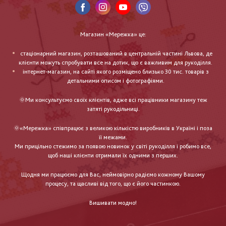
Магазин «Мережка» це:
стаціонарний магазин, розташований в центральній частині Львова, де
клієнти можуть спробувати все на дотик, що є важливим для рукоділля.
інтернет-магазин, на сайті якого розміщено близько 30 тис. товарів з
детальними описом і фотографіями.
🌞Ми консультуємо своїх клієнтів, адже всі працівники магазину теж
затяті рукодільниці.
🌞«Мережка» співпрацює з великою кількістю виробників в Україні і поза
її межами.
Ми прицільно стежимо за появою новинок у світі рукоділля і робимо все,
щоб наші клієнти отримали їх одними з перших.
Щодня ми працюємо для Вас, неймовірно радіємо кожному Вашому
процесу, та щасливі від того, що є його частинкою.
Вишивати модно!