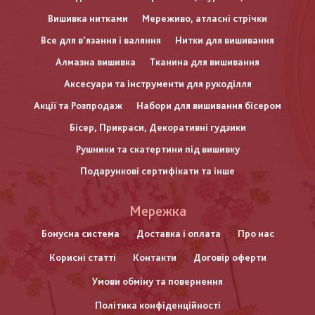
Вишивка нитками
Мереживо, атласні стрічки
Все для в'язання і валяння
Нитки для вишивання
Алмазна вишивка
Тканина для вишивання
Аксесуари та інструменти для рукоділля
Акції та Розпродаж
Набори для вишивання бісером
Бісер, Прикраси, Декоративні гудзики
Рушники та скатертини під вишивку
Подарункові сертифікати та інше
Меню
Мережка
нижнього
Бонусна система
Доставка і оплата
Про нас
Корисні статті
Контакти
Договір оферти
колонтитулу
Умови обміну та повернення
Політика конфіденційності