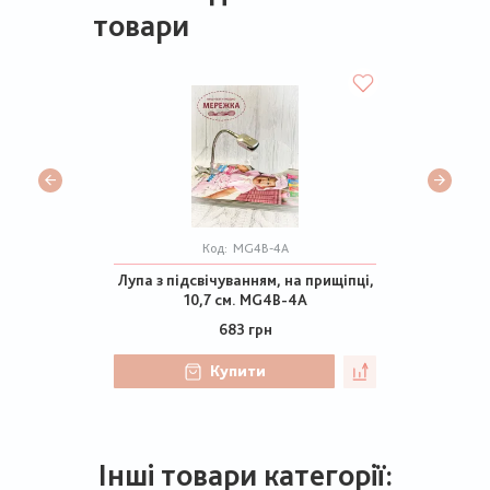
товари
Код:
MG4B-4A
Лупа з підсвічуванням, на прищіпці,
10,7 см. MG4B-4A
683 грн
Купити
Інші товари категорії: