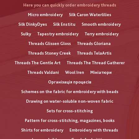
Here you can quickly order embroidery threads
Micro embroidery
Silk Caron Waterlilies
Silk DinkyDyes
Silk Enstitu
Smooth embroidery
Sulky
Tapestry embroidery
Terry embroidery
Threads Glissen Gloss
Threads Gloriana
Threads Stoney Creek
Threads TelaArtis
Threads The Gentle Art
Threads The Thread Gatherer
Threads Valdani
Wool Iren
Мініатюри
Організація процесів
Schemes on the fabric for embroidery with beads
Drawing on water-soluble non-woven fabric
Sets for cross-stitching
Pattern for cross-stitching, magazines, books
Shirts for embroidery
Embroidery with threads