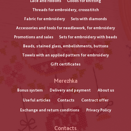
Lace and ribbons
Goods for knitting
Threads for embroidery, crossstitch
Fabric for embroidery
Sets with diamonds
Accessories and tools for needlework, for embroidery
Promotions and sales
Sets for embroidery with beads
Beads, stained glass, embelishments, buttons
Towels with an applied pattern for embroidery
Gift certificates
Меню
Merezhka
нижнього
Bonus system
Delivery and payment
About us
Useful articles
Contacts
Contract offer
колонтитулу
Exchange and return conditions
Privacy Policy
Contacts