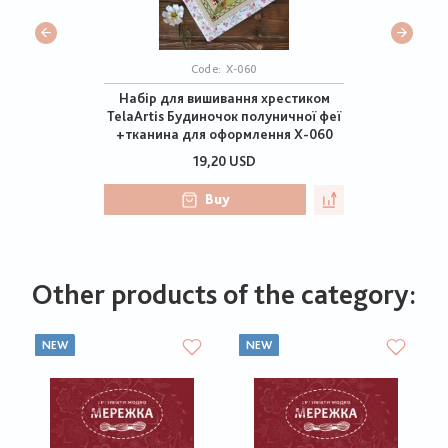
Code:
Х-060
Набір для вишивання хрестиком
TelaArtis Будиночок полуничної феї
+тканина для оформлення Х-060
19,20 USD
Buy
Other products of the category:
NEW
NEW