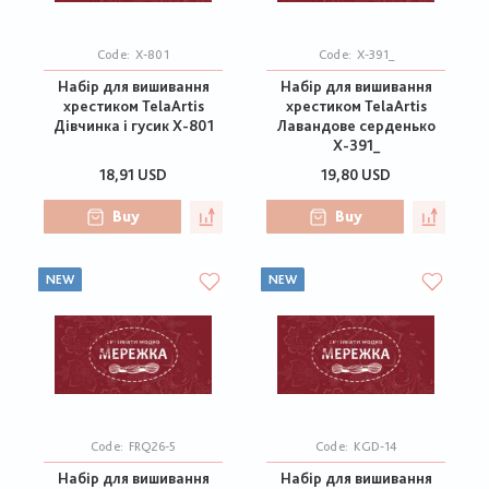
Code:
Х-801
Code:
Х-391_
Набір для вишивання
Набір для вишивання
хрестиком TelaArtis
хрестиком TelaArtis
Дівчинка і гусик Х-801
Лавандове серденько
Х-391_
18,91 USD
19,80 USD
Buy
Buy
NEW
NEW
Code:
FRQ26-5
Code:
KGD-14
Набір для вишивання
Набір для вишивання