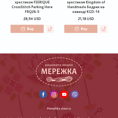
хрестиком FEERIQUE
хрестиком Kingdom of
CrossStitch Parking Here
Handmade Бедрик на
FRQ26-5
лаванді KGD-14
28,94 USD
21,18 USD
Buy
Buy
Merezhka store is: