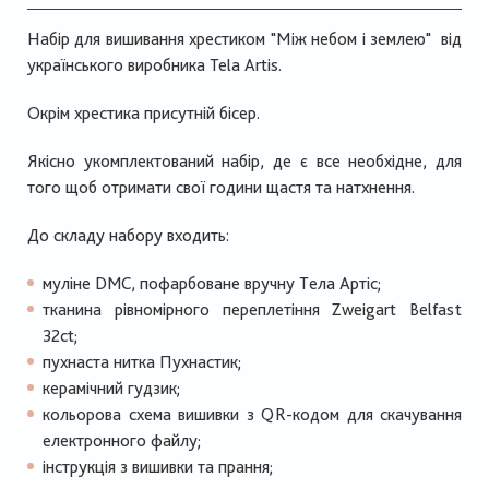
Набір для вишивання хрестиком "Між небом і землею" від
українського виробника Tela Artis.
Окрім хрестика присутній бісер.
Якісно укомплектований набір, де є все необхідне, для
того щоб отримати свої години щастя та натхнення.
До складу набору входить:
муліне DMC, пофарбоване вручну Тела Артіс;
тканина рівномірного переплетіння Zweigart Belfast
32ct;
пухнаста нитка Пухнастик;
керамічний гудзик;
кольорова схема вишивки з QR-кодом для скачування
електронного файлу;
інструкція з вишивки та прання;