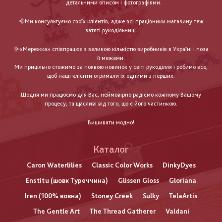
детальними описом і фотографіями.
🌞Ми консультуємо своїх клієнтів, адже всі працівники магазину теж
затяті рукодільниці.
🌞«Мережка» співпрацює з великою кількістю виробників в Україні і поза
її межами.
Ми прицільно стежимо за появою новинок у світі рукоділля і робимо все,
щоб наші клієнти отримали їх одними з перших.
Щодня ми працюємо для Вас, неймовірно радіємо кожному Вашому
процесу, та щасливі від того, що є його частинкою.
Вишивати модно!
Каталог
Caron Waterlilies
Classic Color Works
DinkyDyes
Enstitu (шовк Туреччина)
Glissen Gloss
Gloriana
Iren (100% вовна)
Stoney Creek
Sulky
TelaArtis
The Gentle Art
The Thread Gatherer
Valdani