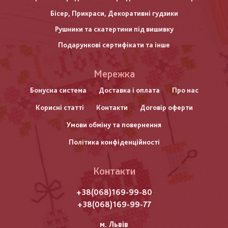
Бісер, Прикраси, Декоративні гудзики
Рушники та скатертини під вишивку
Подарункові сертифікати та інше
Меню
Мережка
нижнього
Бонусна система
Доставка і оплата
Про нас
Корисні статті
Контакти
Договір оферти
колонтитулу
Умови обміну та повернення
Політика конфіденційності
Контакти
+38(068)169-99-80
+38(068)169-99-77
м. Львів