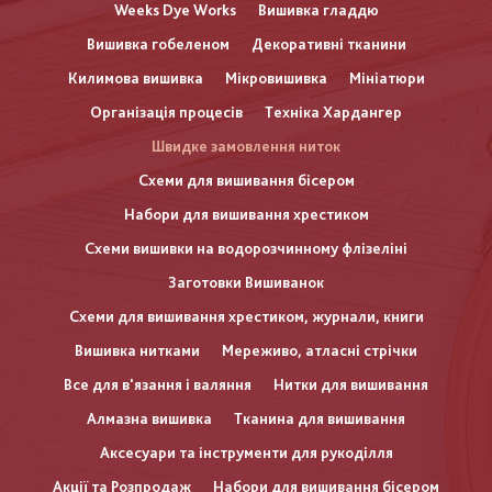
Weeks Dye Works
Вишивка гладдю
Вишивка гобеленом
Декоративні тканини
Килимова вишивка
Мікровишивка
Мініатюри
Організація процесів
Техніка Хардангер
Швидке замовлення ниток
Схеми для вишивання бісером
Набори для вишивання хрестиком
Схеми вишивки на водорозчинному флізеліні
Заготовки Вишиванок
Схеми для вишивання хрестиком, журнали, книги
Вишивка нитками
Мереживо, атласні стрічки
Все для в'язання і валяння
Нитки для вишивання
Алмазна вишивка
Тканина для вишивання
Аксесуари та інструменти для рукоділля
Акції та Розпродаж
Набори для вишивання бісером