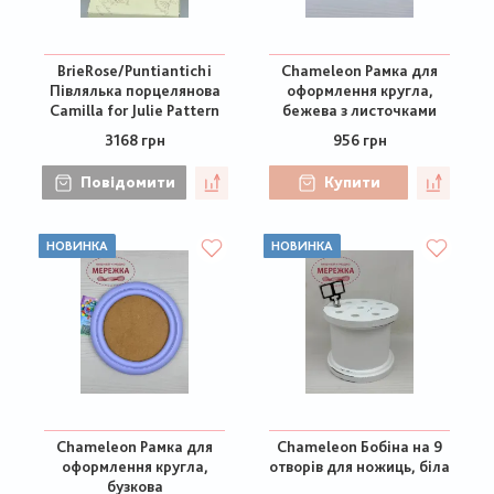
BrieRose/Puntiantichi
Chameleon Рамка для
Півлялька порцелянова
оформлення кругла,
Camilla for Julie Pattern
бежева з листочками
3168 грн
956 грн
Повідомити
Купити
НОВИНКА
НОВИНКА
Chameleon Рамка для
Chameleon Бобіна на 9
оформлення кругла,
отворів для ножиць, біла
бузкова