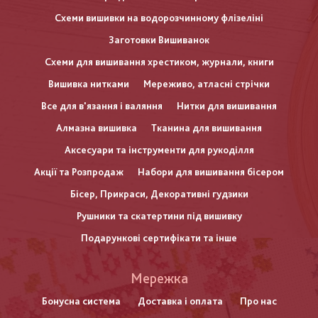
Схеми вишивки на водорозчинному флізеліні
Заготовки Вишиванок
Схеми для вишивання хрестиком, журнали, книги
Вишивка нитками
Мереживо, атласні стрічки
Все для в'язання і валяння
Нитки для вишивання
Алмазна вишивка
Тканина для вишивання
Аксесуари та інструменти для рукоділля
Акції та Розпродаж
Набори для вишивання бісером
Бісер, Прикраси, Декоративні гудзики
Рушники та скатертини під вишивку
Подарункові сертифікати та інше
Меню
Мережка
нижнього
Бонусна система
Доставка і оплата
Про нас