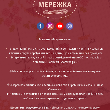
Магазин «Мережка» це:
стаціонарний магазин, розташований в центральній частині Львова, де
клієнти можуть спробувати все на дотик, що є важливим для рукоділля.
інтернет-магазин, на сайті якого розміщено близько 30 тис. товарів з
детальними описом і фотографіями.
🌞Ми консультуємо своїх клієнтів, адже всі працівники магазину теж
затяті рукодільниці.
🌞«Мережка» співпрацює з великою кількістю виробників в Україні і поза
її межами.
Ми прицільно стежимо за появою новинок у світі рукоділля і робимо все,
щоб наші клієнти отримали їх одними з перших.
Щодня ми працюємо для Вас, неймовірно радіємо кожному Вашому