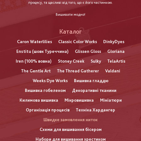
процесу, та щасливі від того, що є його частинкою.
Вишивати модно!
Каталог
Caron Waterlilies
Classic Color Works
DinkyDyes
Enstitu (шовк Туреччина)
Glissen Gloss
Gloriana
Iren (100% вовна)
Stoney Creek
Sulky
TelaArtis
The Gentle Art
The Thread Gatherer
Valdani
Weeks Dye Works
Вишивка гладдю
Вишивка гобеленом
Декоративні тканини
Килимова вишивка
Мікровишивка
Мініатюри
Організація процесів
Техніка Хардангер
Швидке замовлення ниток
Схеми для вишивання бісером
Набори для вишивання хрестиком