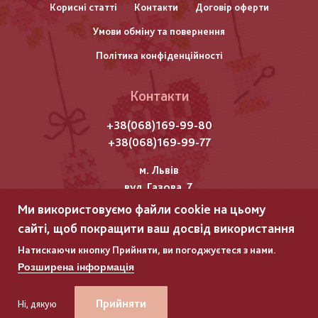
Корисні статті
Контакти
Договір оферти
колонтитулу
Умови обміну та повернення
Політика конфіденційності
Контакти
+38(068)169-99-80
+38(068)169-99-77
м. Львів
вул. Газова, 7
Ми використовуємо файли cookie на цьому
Всі права захищені "Мережка"
сайті, щоб покращити ваш досвід використання
Copyright © 2025
Натискаючи кнопку Прийняти, ви погоджуєтеся з нами.
Розширена інформація
ГЛЯНЕЦЬ
ГЛЯНЕЦЬ
–
–
РОЗРОБКА ІНТЕРНЕТ-МАГАЗИНІВ
РОЗРОБКА ІНТЕРНЕТ-МАГАЗИНІВ
Прийняти
Ні, дякую
+38(068)169-99-80