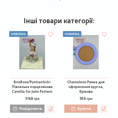
Інші товари категорії:
НОВИНКА
НОВИНКА
BrieRose/Puntiantichi
Chameleon Рамка для
Півлялька порцелянова
оформлення кругла,
Camilla for Julie Pattern
бузкова
3168 грн
956 грн
Повідомити
Купити