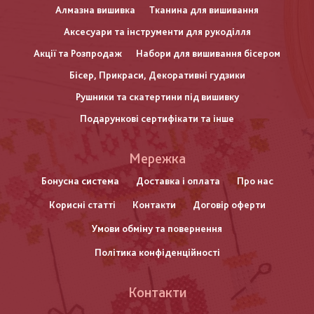
Алмазна вишивка
Тканина для вишивання
Аксесуари та інструменти для рукоділля
Акції та Розпродаж
Набори для вишивання бісером
Бісер, Прикраси, Декоративні гудзики
Рушники та скатертини під вишивку
Подарункові сертифікати та інше
Меню
Мережка
нижнього
Бонусна система
Доставка і оплата
Про нас
Корисні статті
Контакти
Договір оферти
колонтитулу
Умови обміну та повернення
Політика конфіденційності
Контакти