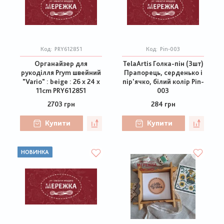
Код:
PRY612851
Код:
Pin-003
Органайзер для
TelaArtis Голка-пін (3шт)
рукоділля Prym швейний
Прапорець, серденько і
"Vario" : beige : 26 x 24 x
пір'ячко, білий колір Pin-
11cm PRY612851
003
2703 грн
284 грн
Купити
Купити
НОВИНКА