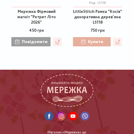
Код:
LS118
Мережка Фірмовий
LittleStitch Рамка "Косів"
магніт "Ретрит Літо
декоративна дерев'яна
2026"
LS118
450 грн
750 грн
Повідомити
Купити
Магазин «Мережка» це: