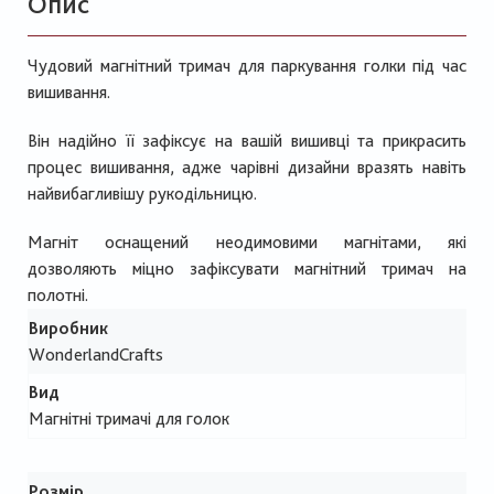
Опис
Чудовий магнітний тримач для паркування голки під час
вишивання.
Він надійно її зафіксує на вашій вишивці та прикрасить
процес вишивання, адже чарівні дизайни вразять навіть
найвибагливішу рукодільницю.
Магніт оснащений неодимовими магнітами, які
дозволяють міцно зафіксувати магнітний тримач на
полотні.
Виробник
WonderlandCrafts
Вид
Магнітні тримачі для голок
Розмір