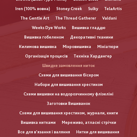
Iren (100% вовна)
Stoney Creek
Sulky
TelaArtis
The Gentle Art
The Thread Gatherer
Valdani
Weeks Dye Works
Вишивка гладдю
Вишивка гобеленом
Декоративні тканини
Килимова вишивка
Мікровишивка
Мініатюри
Організація процесів
Техніка Хардангер
Швидке замовлення ниток
Схеми для вишивання бісером
Набори для вишивання хрестиком
Схеми вишивки на водорозчинному флізеліні
Заготовки Вишиванок
Схеми для вишивання хрестиком, журнали, книги
Вишивка нитками
Мереживо, атласні стрічки
Все для в'язання і валяння
Нитки для вишивання