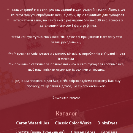
стаціонарний магазин, розташований в центральній частині Львова, де
клієнти можуть спробувати все на дотик, що є важливим для рукоділля.
інтернет-магазин, на сайті якого розміщено близько 30 тис. товарів з
детальними описом і фотографіями.
🌞Ми консультуємо своїх клієнтів, адже всі працівники магазину теж
затяті рукодільниці.
🌞«Мережка» співпрацює з великою кількістю виробників в Україні і поза
її межами.
Ми прицільно стежимо за появою новинок у світі рукоділля і робимо все,
щоб наші клієнти отримали їх одними з перших.
Щодня ми працюємо для Вас, неймовірно радіємо кожному Вашому
процесу, та щасливі від того, що є його частинкою.
Вишивати модно!
Каталог
Caron Waterlilies
Classic Color Works
DinkyDyes
Enstitu (шовк Туреччина)
Glissen Gloss
Gloriana