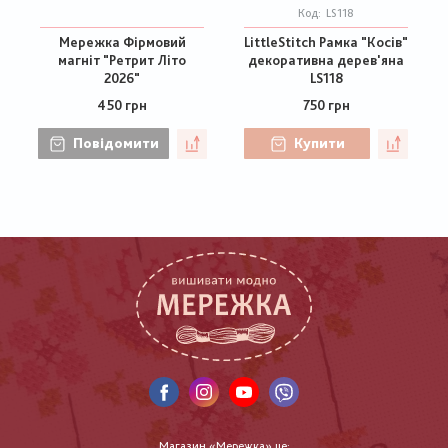
Код:
LS118
Мережка Фірмовий
LittleStitch Рамка "Косів"
магніт "Ретрит Літо
декоративна дерев'яна
2026"
LS118
450 грн
750 грн
Повідомити
Купити
Магазин «Мережка» це: