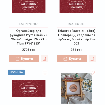
Код:
PRY612851
Код:
Pin-003
Органайзер для
TelaArtis Голка-пін (3шт)
рукоділля Prym швейний
Прапорець, серденько і
"Vario" : beige : 26 x 24 x
пір'ячко, білий колір Pin-
11cm PRY612851
003
2703 грн
284 грн
Купити
Купити
НОВИНКА