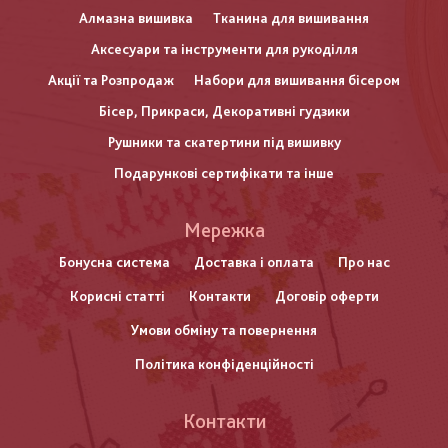
Алмазна вишивка
Тканина для вишивання
Аксесуари та інструменти для рукоділля
Акції та Розпродаж
Набори для вишивання бісером
Бісер, Прикраси, Декоративні гудзики
Рушники та скатертини під вишивку
Подарункові сертифікати та інше
Меню
Мережка
нижнього
Бонусна система
Доставка і оплата
Про нас
Корисні статті
Контакти
Договір оферти
колонтитулу
Умови обміну та повернення
Політика конфіденційності
Контакти