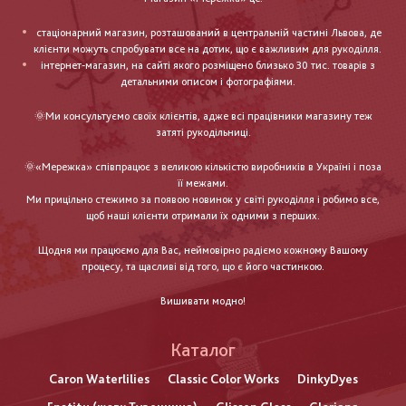
стаціонарний магазин, розташований в центральній частині Львова, де
клієнти можуть спробувати все на дотик, що є важливим для рукоділля.
інтернет-магазин, на сайті якого розміщено близько 30 тис. товарів з
детальними описом і фотографіями.
🌞Ми консультуємо своїх клієнтів, адже всі працівники магазину теж
затяті рукодільниці.
🌞«Мережка» співпрацює з великою кількістю виробників в Україні і поза
її межами.
Ми прицільно стежимо за появою новинок у світі рукоділля і робимо все,
щоб наші клієнти отримали їх одними з перших.
Щодня ми працюємо для Вас, неймовірно радіємо кожному Вашому
процесу, та щасливі від того, що є його частинкою.
Вишивати модно!
Каталог
Caron Waterlilies
Classic Color Works
DinkyDyes