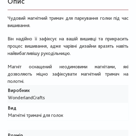
Опис
Чудовий магнітний тримач для паркування голки під час
вишивання.
Він надійно її зафіксує на вашій вишивці та прикрасить
процес вишивання, адже чарівні дизайни вразять навіть
найвибагливішу рукодільницю.
Магніт оснащений неодимовими магнітами, які
дозволяють міцно зафіксувати магнітний тримач на
полотні.
Виробник
WonderlandCrafts
Вид
Магнітні тримачі для голок
Розмір