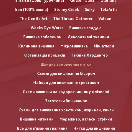
Enstitu (шовк Туреччина)
Glissen Gloss
Gloriana
Iren (100% вовна)
Stoney Creek
Sulky
TelaArtis
The Gentle Art
The Thread Gatherer
Valdani
Weeks Dye Works
Вишивка гладдю
Вишивка гобеленом
Декоративні тканини
Килимова вишивка
Мікровишивка
Мініатюри
Організація процесів
Техніка Хардангер
Швидке замовлення ниток
Схеми для вишивання бісером
Набори для вишивання хрестиком
Схеми вишивки на водорозчинному флізеліні
Заготовки Вишиванок
Схеми для вишивання хрестиком, журнали, книги
Вишивка нитками
Мереживо, атласні стрічки
Все для в'язання і валяння
Нитки для вишивання