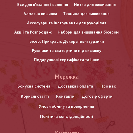
Все для в'язання і валяння
Нитки для вишивання
Алмазна вишивка
Тканина для вишивання
Аксесуари та інструменти для рукоділля
Акції та Розпродаж
Набори для вишивання бісером
Бісер, Прикраси, Декоративні гудзики
Рушники та скатертини під вишивку
Подарункові сертифікати та інше
Меню
Мережка
нижнього
Бонусна система
Доставка і оплата
Про нас
Корисні статті
Контакти
Договір оферти
колонтитулу
Умови обміну та повернення
Політика конфіденційності