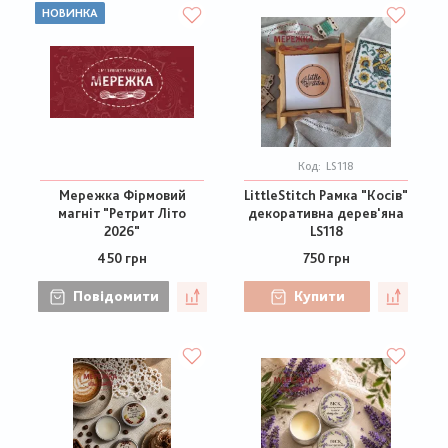
НОВИНКА
Код:
LS118
Мережка Фірмовий
LittleStitch Рамка "Косів"
магніт "Ретрит Літо
декоративна дерев'яна
2026"
LS118
450 грн
750 грн
Повідомити
Купити