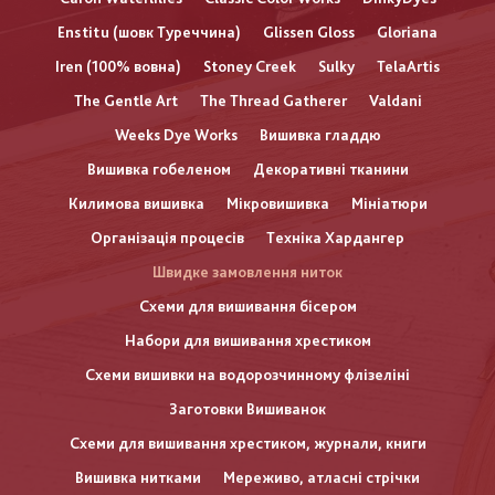
Enstitu (шовк Туреччина)
Glissen Gloss
Gloriana
Iren (100% вовна)
Stoney Creek
Sulky
TelaArtis
The Gentle Art
The Thread Gatherer
Valdani
Weeks Dye Works
Вишивка гладдю
Вишивка гобеленом
Декоративні тканини
Килимова вишивка
Мікровишивка
Мініатюри
Організація процесів
Техніка Хардангер
Швидке замовлення ниток
Схеми для вишивання бісером
Набори для вишивання хрестиком
Схеми вишивки на водорозчинному флізеліні
Заготовки Вишиванок
Схеми для вишивання хрестиком, журнали, книги
Вишивка нитками
Мереживо, атласні стрічки