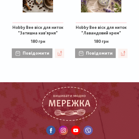
Hobby Bee віск для ниток
Hobby Bee віск для ниток
"Затишна кав'ярня"
"Лавандовий крем"
180 грн
180 грн
Повідомити
Повідомити