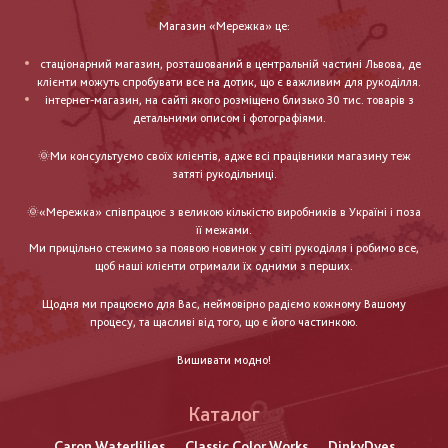
Магазин «Мережка» це:
стаціонарний магазин, розташований в центральній частині Львова, де
клієнти можуть спробувати все на дотик, що є важливим для рукоділля.
інтернет-магазин, на сайті якого розміщено близько 30 тис. товарів з
детальними описом і фотографіями.
🌞Ми консультуємо своїх клієнтів, адже всі працівники магазину теж
затяті рукодільниці.
🌞«Мережка» співпрацює з великою кількістю виробників в Україні і поза
її межами.
Ми прицільно стежимо за появою новинок у світі рукоділля і робимо все,
щоб наші клієнти отримали їх одними з перших.
Щодня ми працюємо для Вас, неймовірно радіємо кожному Вашому
процесу, та щасливі від того, що є його частинкою.
Вишивати модно!
Каталог
Caron Waterlilies
Classic Color Works
DinkyDyes