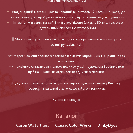
Магазин «Мережка» це:
стаціонарний магазин, розташований в центральній частині Львова, де
клієнти можуть спробувати все на дотик, що є важливим для рукоділля.
інтернет-магазин, на сайті якого розміщено близько 30 тис. товарів з
детальними описом і фотографіями.
🌞Ми консультуємо своїх клієнтів, адже всі працівники магазину теж
затяті рукодільниці.
🌞«Мережка» співпрацює з великою кількістю виробників в Україні і поза
її межами.
Ми прицільно стежимо за появою новинок у світі рукоділля і робимо все,
щоб наші клієнти отримали їх одними з перших.
Щодня ми працюємо для Вас, неймовірно радіємо кожному Вашому
процесу, та щасливі від того, що є його частинкою.
Вишивати модно!
Каталог
Caron Waterlilies
Classic Color Works
DinkyDyes