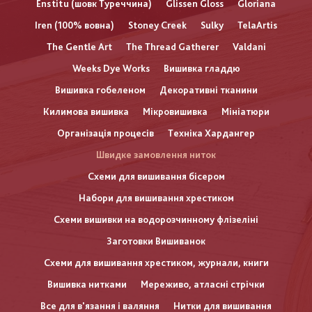
Enstitu (шовк Туреччина)
Glissen Gloss
Gloriana
Iren (100% вовна)
Stoney Creek
Sulky
TelaArtis
The Gentle Art
The Thread Gatherer
Valdani
Weeks Dye Works
Вишивка гладдю
Вишивка гобеленом
Декоративні тканини
Килимова вишивка
Мікровишивка
Мініатюри
Організація процесів
Техніка Хардангер
Швидке замовлення ниток
Схеми для вишивання бісером
Набори для вишивання хрестиком
Схеми вишивки на водорозчинному флізеліні
Заготовки Вишиванок
Схеми для вишивання хрестиком, журнали, книги
Вишивка нитками
Мереживо, атласні стрічки
Все для в'язання і валяння
Нитки для вишивання