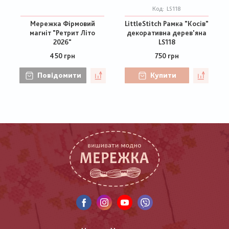
Код:
LS118
Мережка Фірмовий
LittleStitch Рамка "Косів"
магніт "Ретрит Літо
декоративна дерев'яна
2026"
LS118
450 грн
750 грн
Повідомити
Купити