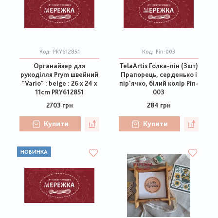
Код:
PRY612851
Код:
Pin-003
Органайзер для
TelaArtis Голка-пін (3шт)
рукоділля Prym швейний
Прапорець, серденько і
"Vario" : beige : 26 x 24 x
пір'ячко, білий колір Pin-
11cm PRY612851
003
2703 грн
284 грн
Купити
Купити
НОВИНКА