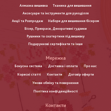
Алмазна вишивка
Тканина для вишивання
Аксесуари та інструменти для рукоділля
Акції та Розпродаж
Набори для вишивання бісером
Бісер, Прикраси, Декоративні гудзики
Рушники та скатертини під вишивку
Подарункові сертифікати та інше
Меню
Мережка
нижнього
Бонусна система
Доставка і оплата
Про нас
Корисні статті
Контакти
Договір оферти
колонтитулу
Умови обміну та повернення
Політика конфіденційності
Контакти